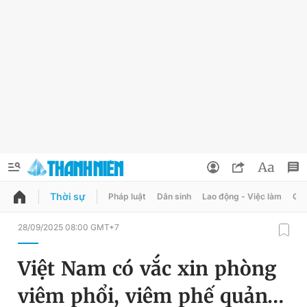
Thời sự
Pháp luật
Dân sinh
Lao động - Việc làm
Quy
QUẢNG CÁO
ĐẶT BÁO
28/09/2025 08:00 GMT+7
Thông tin tài khoản
Việt Nam có vắc xin phòng
Đổi mật khẩu
Chuyên mục
viêm phổi, viêm phế quản…
Tin đã lưu