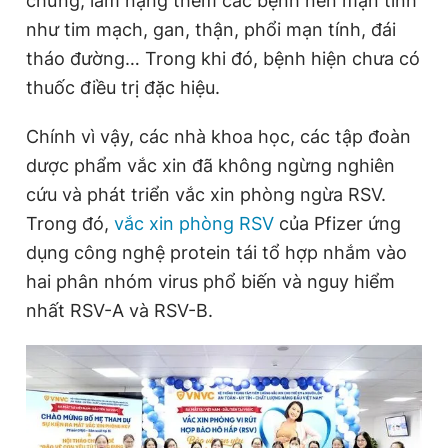
chứng, làm nặng thêm các bệnh nền mạn tính
như tim mạch, gan, thận, phổi mạn tính, đái
tháo đường… Trong khi đó, bệnh hiện chưa có
Đọc Thanh Niên trên điện thoại
thuốc điều trị đặc hiệu.
Chính vì vậy, các nhà khoa học, các tập đoàn
dược phẩm vắc xin đã không ngừng nghiên
Theo dõi báo trên
cứu và phát triển vắc xin phòng ngừa RSV.
Trong đó,
vắc xin phòng RSV
của Pfizer ứng
Hotline
Liên hệ quảng cáo
dụng công nghệ protein tái tổ hợp nhắm vào
0906 645 777
0908 780 404
hai phân nhóm virus phổ biến và nguy hiểm
nhất RSV-A và RSV-B.
Đặt báo
Quảng cáo
RSS
Tòa soạn
Chính sách bảo
Tổng biên tập: Nguyễn Ngọc Toàn
Phó tổng biên tập thường trực: Hải Thành
Phó tổng biên tập: Lâm Hiếu Dũng
Phó tổng biên tập: Trần Việt Hưng
Tổng thư ký tòa soạn: Đức Trung