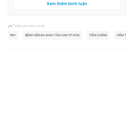
Xem thêm bình luận
Khám phá thêm chủ đề
RSV
BỆNH VIỆN ĐA KHOA TÂM ANH TP. HCM
TIÊM CHỦNG
VIÊM TIỂU 