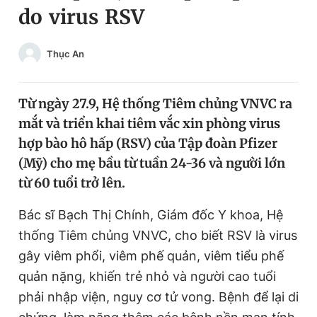
do virus RSV
Chuyên mục khác
Tin đã xem
Chào ngày mới
Tin 24h
Thục An
Đăng xuất
Tin thị trường
Tin 360
Từ ngày 27.9, Hệ thống
Tiêm chủng VNVC ra
mắt và triển khai tiêm vắc xin phòng virus
Video
Magazine
hợp bào hô hấp (RSV) của Tập đoàn Pfizer
(Mỹ) cho mẹ bầu từ tuần 24-36 và người lớn
từ 60 tuổi trở lên.
Sản phẩm khác
Bác sĩ Bạch Thị Chính, Giám đốc Y khoa, Hệ
Tiện ích
Bạn cần biết
thống Tiêm chủng VNVC, cho biết RSV là virus
gây viêm phổi, viêm phế quản, viêm tiểu phế
Thông tin tòa soạn
Liên hệ quảng cáo
quản nặng, khiến trẻ nhỏ và người cao tuổi
phải nhập viện, nguy cơ tử vong. Bệnh để lại di