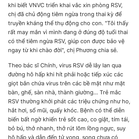
khi biết VNVC triển khai vắc xin phòng RSV,
chị đã chủ động tiêm ngừa trong thai kỳ để
truyền kháng thể thụ động cho con. "Tôi thấy
rất may mắn vì mình đang ở đúng độ tuổi thai
có thể tiêm ngừa RSV, giúp con được bảo vệ
ngay từ khi chào đời", chị Phương chia sẻ.
Theo bác sĩ Chính, virus RSV dễ lây lan qua
đường hô hấp khi hít phải hoặc tiếp xúc các
giọt bắn chứa virus trên các bề mặt như mặt
bàn, ghế, sàn nhà, thành giường… Trẻ mắc
RSV thường khởi phát các triệu chứng như ho,
hắt hơi, sổ mũi, quấy khóc. Bệnh có thể diễn
biến bất ngờ khiến trẻ sốt cao, co giật, tím tái,
bỏ bú, thở nhanh, thở rút lõm lồng ngực, suy
hô hấp và dẫn đến tử vong, song chưa có