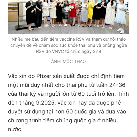
Giấy phép xuất bản số 110/GP - BTTTT cấp ngày 24.3.2020
© 2003-2026 Bản quyền thuộc về Báo Thanh Niên. Cấm sao
chép dưới mọi hình thức nếu không có sự chấp thuận bằng văn
bản. Phát triển bởi ePi Technologies, JSC.
Nhiều mẹ bầu đến tiêm vaccine RSV và tham dự hội thảo
chuyên đề về chăm sóc sức khỏe thai phụ và phòng ngừa
RSV do VNVC tổ chức ngày 27.9
ẢNH: MỘC THẢO
Vắc xin do Pfizer sản xuất được chỉ định tiêm
một mũi duy nhất cho thai phụ từ tuần 24-36
của thai kỳ và người lớn từ 60 tuổi trở lên. Tính
đến tháng 9.2025, vắc xin này
đã được phê
duyệt sử dụng tại hơn 60 quốc gia và đưa vào
chương trình tiêm chủng quốc gia ở nhiều
nước.