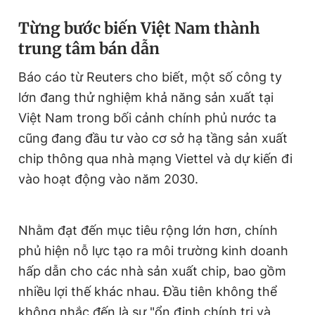
Giấy phép xuất bản số 110/GP - BTTTT cấp ngày 24.3.2020
Từng bước biến Việt Nam thành
© 2003-2026 Bản quyền thuộc về Báo Thanh Niên. Cấm sao
chép dưới mọi hình thức nếu không có sự chấp thuận bằng văn
trung tâm bán dẫn
bản. Phát triển bởi ePi Technologies, JSC.
Báo cáo từ Reuters cho biết, một số công ty
lớn đang thử nghiệm khả năng sản xuất tại
Việt Nam trong bối cảnh chính phủ nước ta
cũng đang đầu tư vào cơ sở hạ tầng sản xuất
chip thông qua nhà mạng Viettel và dự kiến đi
vào hoạt động vào năm 2030.
Nhằm đạt đến mục tiêu rộng lớn hơn, chính
phủ hiện nỗ lực tạo ra môi trường kinh doanh
hấp dẫn cho các nhà sản xuất chip, bao gồm
nhiều lợi thế khác nhau. Đầu tiên không thể
không nhắc đến là sự "ổn định chính trị và