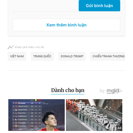
Gửi bình luận
Xem thêm bình luận
Khám phá thêm chủ đề
VIỆT NAM
TRUNG QUỐC
DONALD TRUMP
CHIẾN TRANH THƯƠNG MẠI