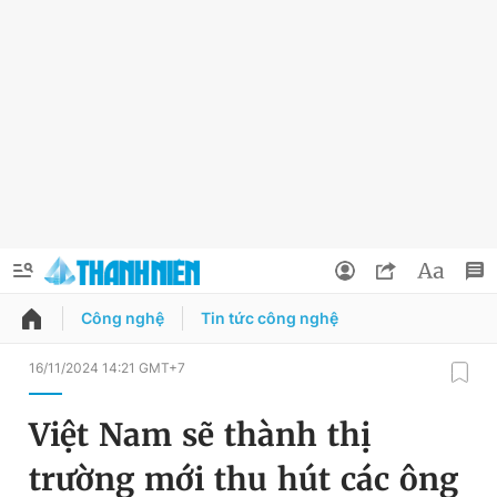
Công nghệ
Tin tức công nghệ
QUẢNG CÁO
ĐẶT BÁO
16/11/2024 14:21 GMT+7
Thông tin tài khoản
Việt Nam sẽ thành thị
Đổi mật khẩu
Chuyên mục
trường mới thu hút các ông
Tin đã lưu