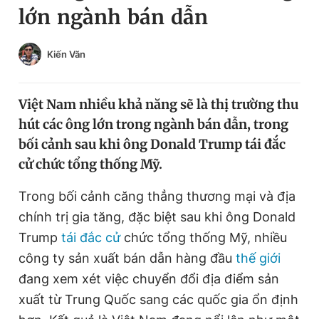
lớn ngành bán dẫn
Chuyên mục khác
Tin đã xem
Chào ngày mới
Tin 24h
Kiến Văn
Đăng xuất
Tin thị trường
Tin 360
Việt Nam nhiều khả năng sẽ là thị trường thu
hút các ông lớn trong ngành bán dẫn, trong
Video
Magazine
bối cảnh sau khi ông Donald Trump tái đắc
cử chức tổng thống Mỹ.
Sản phẩm khác
Trong bối cảnh căng thẳng thương mại và địa
chính trị gia tăng, đặc biệt sau khi ông Donald
Tiện ích
Bạn cần biết
Trump
tái đắc cử
chức tổng thống Mỹ, nhiều
công ty sản xuất bán dẫn hàng đầu
thế giới
Thông tin tòa soạn
Liên hệ quảng cáo
đang xem xét việc chuyển đổi địa điểm sản
xuất từ Trung Quốc sang các quốc gia ổn định