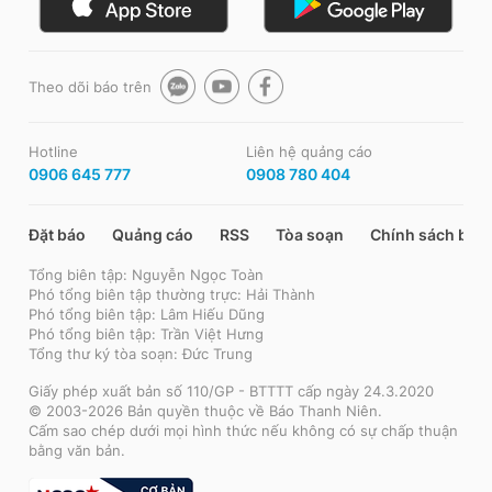
Theo dõi báo trên
Hotline
Liên hệ quảng cáo
0906 645 777
0908 780 404
Đặt báo
Quảng cáo
RSS
Tòa soạn
Chính sách bảo
Tổng biên tập: Nguyễn Ngọc Toàn
Phó tổng biên tập thường trực: Hải Thành
Phó tổng biên tập: Lâm Hiếu Dũng
Phó tổng biên tập: Trần Việt Hưng
Tổng thư ký tòa soạn: Đức Trung
Giấy phép xuất bản số 110/GP - BTTTT cấp ngày 24.3.2020
© 2003-2026 Bản quyền thuộc về Báo Thanh Niên.
Cấm sao chép dưới mọi hình thức nếu không có sự chấp thuận
bằng văn bản.