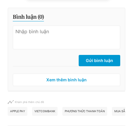
Bình luận (
0
)
Gửi bình luận
Xem thêm bình luận
Khám phá thêm chủ đề
APPLE PAY
VIETCOMBANK
PHƯƠNG THỨC THANH TOÁN
MUA SẮM TR