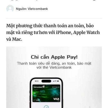
Chuyên mục khác
Nguồn: Vietcombank
Tin đã xem
Chào ngày mới
Tin 24h
Đăng xuất
Một phương thức thanh toán an toàn, bảo
Tin thị trường
Tin 360
mật và riêng tư hơn với iPhone, Apple Watch
và Mac.
Video
Magazine
Sản phẩm khác
Tiện ích
Bạn cần biết
Thông tin tòa soạn
Liên hệ quảng cáo