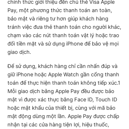
chính thức giới thiệu đến chủ thẻ Visa Apple
Giấy phép xuất bản số 110/GP - BTTTT cấp ngày 24.3.2020
Pay, một phương thức thanh toán an toàn,
© 2003-2026 Bản quyền thuộc về Báo Thanh Niên. Cấm sao
chép dưới mọi hình thức nếu không có sự chấp thuận bằng văn
bảo mật và riêng tư hơn giúp khách hàng
bản. Phát triển bởi ePi Technologies, JSC.
tránh việc đưa thẻ thanh toán cho người khác,
chạm vào các nút thanh toán vật lý hoặc trao
đổi tiền mặt và sử dụng iPhone để bảo vệ mọi
giao dịch.
Để sử dụng, khách hàng chỉ cần nhấn đúp và
giữ iPhone hoặc Apple Watch gần cổng thanh
toán để thực hiện thanh toán không tiếp xúc.1
Mỗi giao dịch bằng Apple Pay đều được bảo
mật vì được xác thực bằng Face ID, Touch ID
hoặc mật khẩu của thiết bị, cùng với mã bảo
mật động dùng một lần. Apple Pay được chấp
nhận tại các cửa hàng tiện lợi, hiệu thuốc,