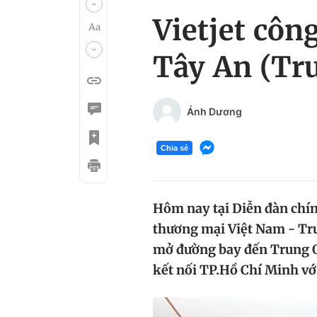
Vietjet côn
Tây An (Tr
Ánh Dương
Chia sẻ
Hôm nay tại Diễn đàn chính
thương mại Việt Nam - Tr
mở đường bay đến Trung Q
kết nối TP.Hồ Chí Minh vớ