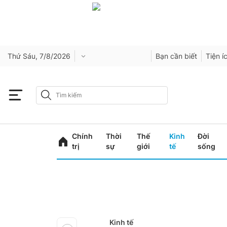
Thứ Sáu, 7/8/2026
Bạn cần biết
Tiện í
Chính
Thời
Thế
Kinh
Đời
trị
sự
giới
tế
sống
Kinh tế