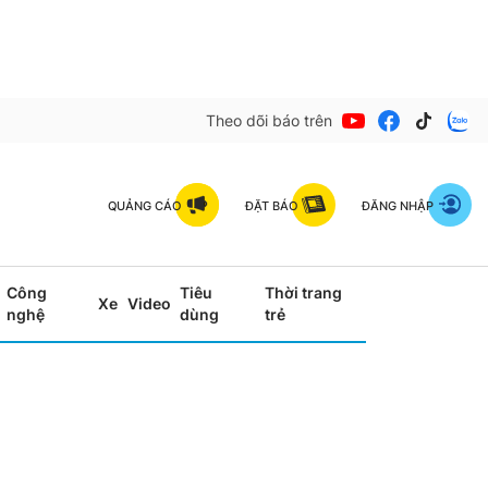
Theo dõi báo trên
QUẢNG CÁO
ĐẶT BÁO
ĐĂNG NHẬP
Công
Tiêu
Thời trang
Xe
Video
nghệ
dùng
trẻ