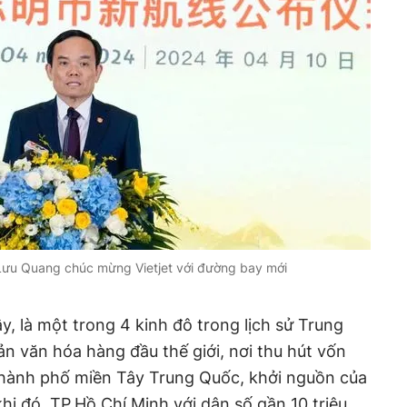
Lưu Quang chúc mừng Vietjet với đường bay mới
, là một trong 4 kinh đô trong lịch sử Trung
sản văn hóa hàng đầu thế giới, nơi thu hút vốn
 thành phố miền Tây Trung Quốc, khởi nguồn của
i đó, TP.Hồ Chí Minh với dân số gần 10 triệu