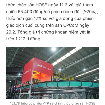
thức chào sàn HOSE ngày 12.3 với giá tham
chiếu 65.400 đồng/cổ phiếu (biên độ +/-20%),
Đọc Thanh Niên trên điện thoại
thấp hơn gần 17% so với giá đóng cửa phiên
giao dịch cuối cùng trên sàn UPCoM ngày
29.2. Tổng giá trị chứng khoán niêm yết là
trên 1.217 tỉ đồng.
Theo dõi báo trên
Hotline
Liên hệ quảng cáo
0906 645 777
0908 780 404
Đặt báo
Quảng cáo
RSS
Tòa soạn
Chính sách bảo
Tổng biên tập: Nguyễn Ngọc Toàn
Phó tổng biên tập thường trực: Hải Thành
Phó tổng biên tập: Lâm Hiếu Dũng
Phó tổng biên tập: Trần Việt Hưng
Tổng thư ký tòa soạn: Đức Trung
121,78 triệu cổ phiếu VTP sẽ chính thức chào sàn HOSE