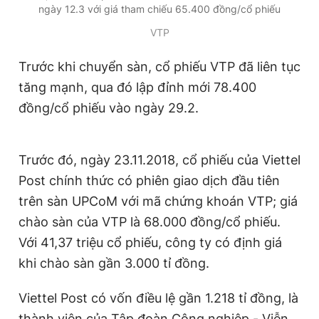
ngày 12.3 với giá tham chiếu 65.400 đồng/cổ phiếu
Giấy phép xuất bản số 110/GP - BTTTT cấp ngày 24.3.2020
© 2003-2026 Bản quyền thuộc về Báo Thanh Niên. Cấm sao
VTP
chép dưới mọi hình thức nếu không có sự chấp thuận bằng văn
bản. Phát triển bởi ePi Technologies, JSC.
Trước khi chuyển sàn, cổ phiếu VTP đã liên tục
tăng mạnh, qua đó lập đỉnh mới 78.400
đồng/cổ phiếu vào ngày 29.2.
Trước đó, ngày 23.11.2018, cổ phiếu của Viettel
Post chính thức có phiên giao dịch đầu tiên
trên sàn UPCoM với mã chứng khoán VTP; giá
chào sàn của VTP là 68.000 đồng/cổ phiếu.
Với 41,37 triệu cổ phiếu, công ty có định giá
khi chào sàn gần 3.000 tỉ đồng.
Viettel Post có vốn điều lệ gần 1.218 tỉ đồng, là
thành viên của Tập đoàn Công nghiệp - Viễn