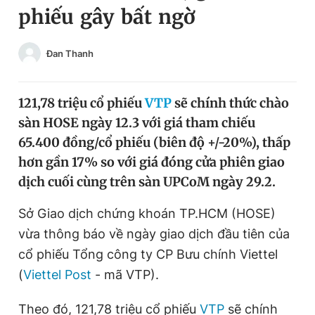
phiếu gây bất ngờ
Chuyên mục khác
Tin đã xem
Chào ngày mới
Tin 24h
Đan Thanh
Đăng xuất
Tin thị trường
Tin 360
121,78 triệu cổ phiếu
VTP
sẽ chính thức chào
sàn HOSE ngày 12.3 với giá tham chiếu
Video
Magazine
65.400 đồng/cổ phiếu (biên độ +/-20%), thấp
hơn gần 17% so với giá đóng cửa phiên giao
dịch cuối cùng trên sàn UPCoM ngày 29.2.
Sản phẩm khác
Sở Giao dịch chứng khoán TP.HCM (HOSE)
Tiện ích
Bạn cần biết
vừa thông báo về ngày giao dịch đầu tiên của
cổ phiếu Tổng công ty CP Bưu chính Viettel
Thông tin tòa soạn
Liên hệ quảng cáo
(
Viettel Post
- mã VTP).
Theo đó, 121,78 triệu cổ phiếu
VTP
sẽ chính