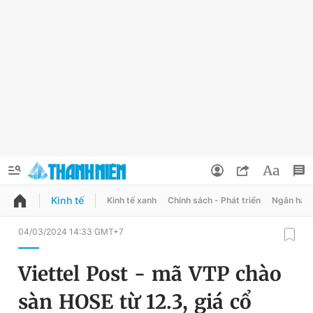
Kinh tế
Kinh tế xanh
Chính sách - Phát triển
Ngân hàn
QUẢNG CÁO
ĐẶT BÁO
04/03/2024 14:33 GMT+7
Thông tin tài khoản
Viettel Post - mã VTP chào
Đổi mật khẩu
Chuyên mục
sàn HOSE từ 12.3, giá cổ
Tin đã lưu