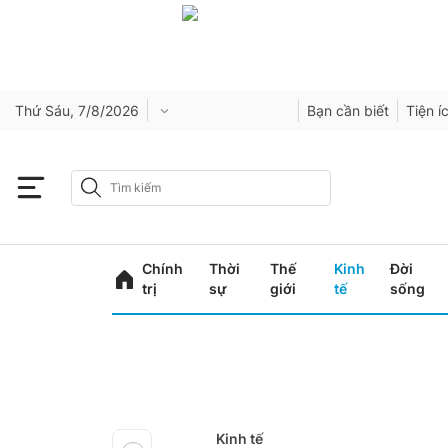
Thứ Sáu, 7/8/2026
Bạn cần biết
Tiện í
Chính
Thời
Thế
Kinh
Đời
trị
sự
giới
tế
sống
Kinh tế