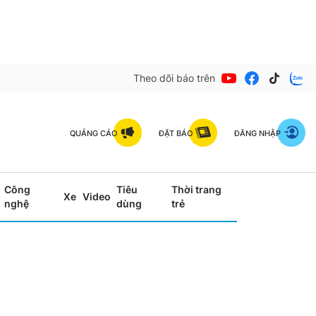
Theo dõi báo trên
QUẢNG CÁO
ĐẶT BÁO
ĐĂNG NHẬP
Công
Tiêu
Thời trang
Xe
Video
nghệ
dùng
trẻ