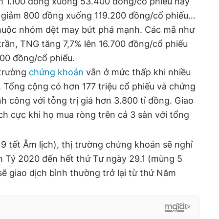
 1.100 đồng xuống 53.400 đồng/cổ phiếu hay
 giảm 800 đồng xuống 119.200 đồng/cổ phiếu…
thuộc nhóm dệt may bứt phá mạnh. Các mã như
trần, TNG tăng 7,7% lên 16.700 đồng/cổ phiếu
00 đồng/cổ phiếu.
 trường
chứng khoán
vẫn ở mức thấp khi nhiều
. Tổng cộng có hơn 177 triệu cổ phiếu và chứng
h công với tỗng trị giá hơn 3.800 tỉ đồng. Giao
ích cực khi họ mua ròng trên cả 3 sàn với tổng
19 tết Âm lịch), thị trường chứng khoán sẽ nghỉ
nh Tý 2020 đến hết thứ Tư ngày 29.1 (mùng 5
ẽ giao dịch bình thường trở lại từ thứ Năm