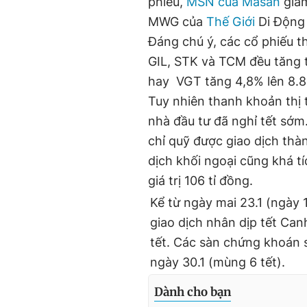
phiếu,
MSN của Masan
giảm
MWG của
Thế Giới
Di Động
Đáng chú ý, các cổ phiếu 
GIL, STK và TCM đều tăng 
hay VGT tăng 4,8% lên 8.8
Tuy nhiên thanh khoản thị
nhà đầu tư đã nghỉ tết sớm
chỉ quỹ được giao dịch thàn
dịch khối ngoại cũng khá t
giá trị 106 tỉ đồng.
Kể từ ngày mai 23.1 (ngày 
giao dịch nhân dịp tết Ca
tết. Các sàn chứng khoán s
ngày 30.1 (mùng 6 tết).