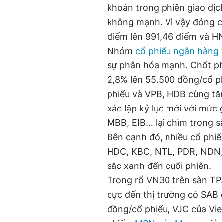
khoán trong phiên giao dịc
không mạnh. Vì vậy đóng c
điểm lên 991,46 điểm và HN
Nhóm
cổ phiếu ngân hàng
sự phân hóa mạnh. Chốt ph
2,8% lên 55.500 đồng/cổ p
phiếu và VPB, HDB cùng tă
xác lập kỷ lục mới với mức 
MBB, EIB… lại chìm trong s
Bên cạnh đó, nhiều cổ phi
HDC, KBC, NTL, PDR, NDN,
sắc xanh đến cuối phiên.
Trong rổ VN30 trên sàn TP
cực đến thị trường có SA
đồng/cổ phiếu, VJC của Vi