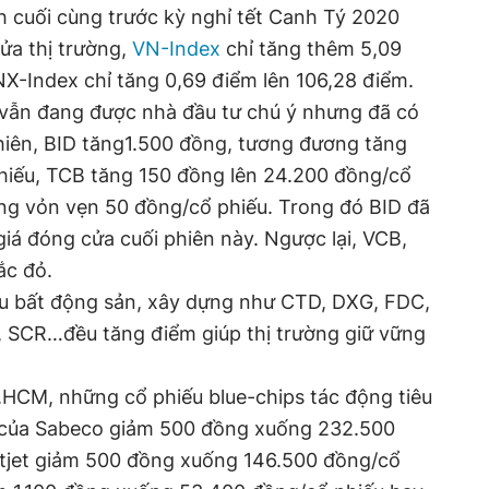
h cuối cùng trước kỳ nghỉ tết Canh Tý 2020
ửa thị trường,
VN-Index
chỉ tăng thêm 5,09
X-Index chỉ tăng 0,69 điểm lên 106,28 điểm.
vẫn đang được nhà đầu tư chú ý nhưng đã có
iên, BID tăng1.500 đồng, tương đương tăng
hiếu, TCB tăng 150 đồng lên 24.200 đồng/cổ
ng vỏn vẹn 50 đồng/cổ phiếu. Trong đó BID đã
giá đóng cửa cuối phiên này. Ngược lại, VCB,
ắc đỏ.
ếu bất động sản, xây dựng như CTD, DXG, FDC,
 SCR…đều tăng điểm giúp thị trường giữ vững
.HCM, những cổ phiếu blue-chips tác động tiêu
B của Sabeco giảm 500 đồng xuống 232.500
etjet giảm 500 đồng xuống 146.500 đồng/cổ