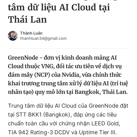
tâm dữ liệu AI Cloud tại
Chuyên mục khác
Tin đã xem
Thái Lan
Chào ngày mới
Tin 24h
Đăng xuất
Thành Luân
thanhluan34@gmail.com
Tin thị trường
Tin 360
GreenNode - đơn vị kinh doanh mảng AI
Video
Magazine
Cloud thuộc VNG, đối tác ưu tiên về dịch vụ
đám mây (NCP) của Nvidia, vừa chính thức
Sản phẩm khác
khai trương trung tâm xử lý dữ liệu AI (trí tuệ
nhân tạo) quy mô lớn tại Bangkok, Thái Lan.
Tiện ích
Bạn cần biết
Trung tâm dữ liệu AI Cloud của GreenNode đặt
Thông tin tòa soạn
Liên hệ quảng cáo
tại STT BKK1 (Bangkok), đáp ứng các tiêu
chuẩn toàn cầu với chứng nhận LEED Gold,
TIA 942 Rating-3 DCDV và Uptime Tier III.