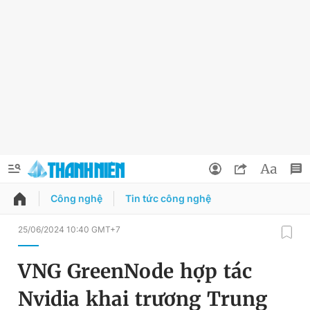
Công nghệ
Tin tức công nghệ
QUẢNG CÁO
ĐẶT BÁO
25/06/2024 10:40 GMT+7
Thông tin tài khoản
VNG GreenNode hợp tác
Đổi mật khẩu
Chuyên mục
Nvidia khai trương Trung
Tin đã lưu