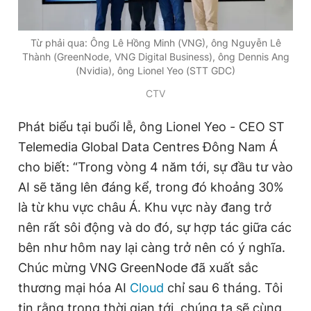
Giấy phép xuất bản số 110/GP - BTTTT cấp ngày 24.3.2020
© 2003-2026 Bản quyền thuộc về Báo Thanh Niên. Cấm sao
chép dưới mọi hình thức nếu không có sự chấp thuận bằng văn
Từ phải qua: Ông Lê Hồng Minh (VNG), ông Nguyễn Lê
bản. Phát triển bởi ePi Technologies, JSC.
Thành (GreenNode, VNG Digital Business), ông Dennis Ang
(Nvidia), ông Lionel Yeo (STT GDC)
CTV
Phát biểu tại buổi lễ, ông Lionel Yeo - CEO ST
Telemedia Global Data Centres Đông Nam Á
cho biết: “Trong vòng 4 năm tới, sự đầu tư vào
AI sẽ tăng lên đáng kể, trong đó khoảng 30%
là từ khu vực châu Á. Khu vực này đang trở
nên rất sôi động và do đó, sự hợp tác giữa các
bên như hôm nay lại càng trở nên có ý nghĩa.
Chúc mừng VNG GreenNode đã xuất sắc
thương mại hóa AI
Cloud
chỉ sau 6 tháng. Tôi
tin rằng trong thời gian tới, chúng ta sẽ cùng