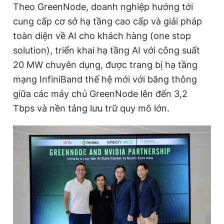
Theo GreenNode, doanh nghiệp hướng tới
cung cấp cơ sở hạ tầng cao cấp và giải pháp
toàn diện về AI cho khách hàng (one stop
Đọc Thanh Niên trên điện thoại
solution), triển khai hạ tầng AI với công suất
20 MW chuyên dụng, được trang bị hạ tầng
mạng InfiniBand thế hệ mới với băng thông
giữa các máy chủ GreenNode lên đến 3,2
Theo dõi báo trên
Tbps và nền tảng lưu trữ quy mô lớn.
Hotline
Liên hệ quảng cáo
0906 645 777
0908 780 404
Đặt báo
Quảng cáo
RSS
Tòa soạn
Chính sách bảo
Tổng biên tập: Nguyễn Ngọc Toàn
Phó tổng biên tập thường trực: Hải Thành
Phó tổng biên tập: Lâm Hiếu Dũng
Phó tổng biên tập: Trần Việt Hưng
Tổng thư ký tòa soạn: Đức Trung