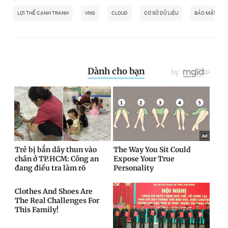
LỢI THẾ CẠNH TRANH
VNG
CLOUD
CƠ SỞ DỮ LIỆU
BẢO MẬT