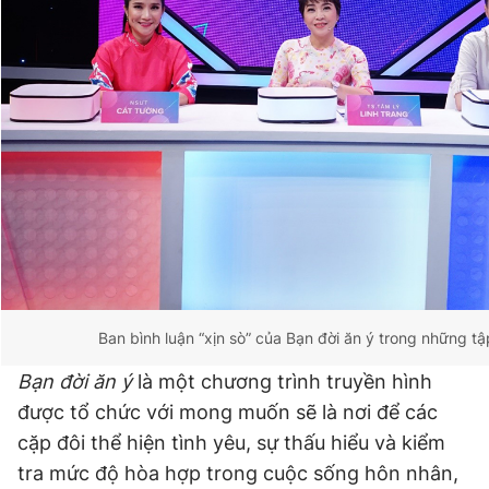
Giấy phép xuất bản số 110/GP - BTTTT cấp ngày 24.3.2020
© 2003-2026 Bản quyền thuộc về Báo Thanh Niên. Cấm sao
chép dưới mọi hình thức nếu không có sự chấp thuận bằng văn
bản. Phát triển bởi ePi Technologies, JSC.
Ban bình luận “xịn sò” của Bạn đời ăn ý trong những tậ
Bạn đời ăn ý
là một chương trình truyền hình
được tổ chức với mong muốn sẽ là nơi để các
cặp đôi thể hiện tình yêu, sự thấu hiểu và kiểm
tra mức độ hòa hợp trong cuộc sống hôn nhân,