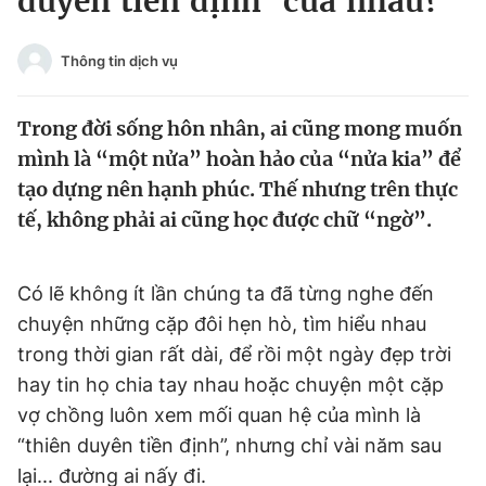
duyên tiền định’ của nhau?
Chuyên mục khác
Tin đã xem
Thông tin dịch vụ
Chào ngày mới
Tin 24h
Đăng xuất
Trong đời sống hôn nhân, ai cũng mong muốn
Tin thị trường
Tin 360
mình là “một nửa” hoàn hảo của “nửa kia” để
tạo dựng nên hạnh phúc. Thế nhưng trên thực
Video
Magazine
tế, không phải ai cũng học được chữ “ngờ”.
Sản phẩm khác
Có lẽ không ít lần chúng ta đã từng nghe đến
chuyện những cặp đôi hẹn hò, tìm hiểu nhau
Tiện ích
Bạn cần biết
trong thời gian rất dài, để rồi một ngày đẹp trời
hay tin họ chia tay nhau hoặc chuyện một cặp
Thông tin tòa soạn
Liên hệ quảng cáo
vợ chồng luôn xem mối quan hệ của mình là
“thiên duyên tiền định”, nhưng chỉ vài năm sau
lại... đường ai nấy đi.