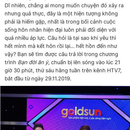
Dĩ nhiên, chẳng ai mong muốn chuyện đó xảy ra
nhưng quả thực, đây là một hiện tượng không
Đọc Thanh Niên trên điện thoại
phải là hiếm gặp, nhất là trong bối cảnh cuộc
sống hôn nhân hiện đại luôn phải đối diện với
quá nhiều áp lực. Câu hỏi là tại sao khi yêu thì
hết mình mà kết hôn rồi lại… hết hồn đến như
vậy? Bạn sẽ tìm được câu trả lời trong chương
Theo dõi báo trên
trình
Bạn đời ăn ý
, chuẩn bị lên sóng vào lúc 21
giờ 30 phút, thứ sáu hằng tuần trên kênh HTV7,
Hotline
Liên hệ quảng cáo
bắt đầu từ ngày 29.11.2019.
0906 645 777
0908 780 404
Đặt báo
Quảng cáo
RSS
Tòa soạn
Chính sách bảo
Tổng biên tập: Nguyễn Ngọc Toàn
Phó tổng biên tập thường trực: Hải Thành
Phó tổng biên tập: Lâm Hiếu Dũng
Phó tổng biên tập: Trần Việt Hưng
Tổng thư ký tòa soạn: Đức Trung