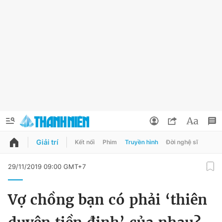
Giải trí
Kết nối
Phim
Truyền hình
Đời nghệ sĩ
QUẢNG CÁO
ĐẶT BÁO
29/11/2019 09:00 GMT+7
Thông tin tài khoản
Vợ chồng bạn có phải ‘thiên
Đổi mật khẩu
Chuyên mục
Tin đã lưu