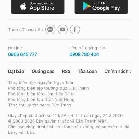
Theo dõi báo trên
Hotline
Liên hệ quảng cáo
0906 645 777
0908 780 404
Đặt báo
Quảng cáo
RSS
Tòa soạn
Chính sách bảo
Tổng biên tập: Nguyễn Ngọc Toàn
Phó tổng biên tập thường trực: Hải Thành
Phó tổng biên tập: Lâm Hiếu Dũng
Phó tổng biên tập: Trần Việt Hưng
Tổng thư ký tòa soạn: Đức Trung
Giấy phép xuất bản số 110/GP - BTTTT cấp ngày 24.3.2020
© 2003-2026 Bản quyền thuộc về Báo Thanh Niên.
Cấm sao chép dưới mọi hình thức nếu không có sự chấp thuận
bằng văn bản.