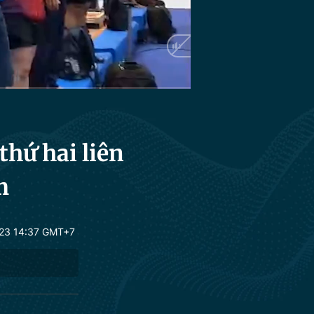
HD
Auto
thứ hai liên
m
23 14:37 GMT+7