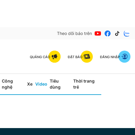
Theo dõi báo trên
QUẢNG CÁO
ĐẶT BÁO
ĐĂNG NHẬP
Công
Tiêu
Thời trang
Xe
Video
nghệ
dùng
trẻ