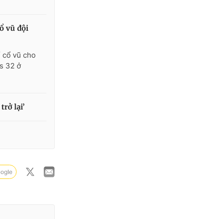
ổ vũ đội
ể cổ vũ cho
s 32 ở
rở lại’