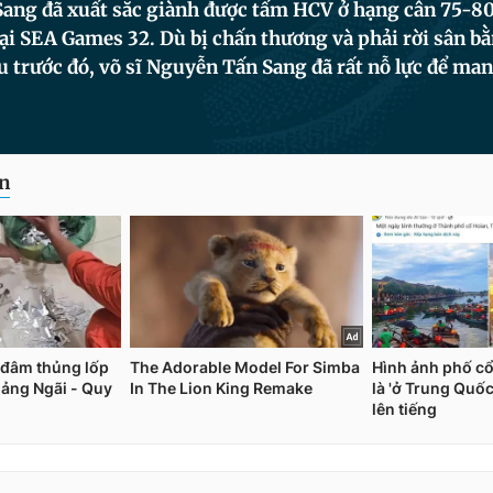
ang đã xuất sắc giành được tấm HCV ở hạng cân 75-8
tại SEA Games 32. Dù bị chấn thương và phải rời sân b
u trước đó, võ sĩ Nguyễn Tấn Sang đã rất nỗ lực để m