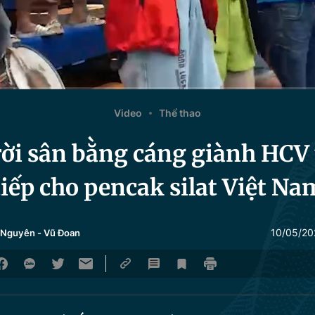
Video
Thể thao
rời sân bằng cáng giành HCV 
tiếp cho pencak silat Việt Na
10/05/20
 Nguyên
-
Vũ Đoan