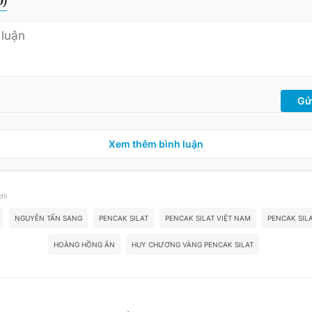
0
)
Gử
Xem thêm bình luận
 đề
NGUYỄN TẤN SANG
PENCAK SILAT
PENCAK SILAT VIỆT NAM
PENCAK SIL
HOÀNG HỒNG ÂN
HUY CHƯƠNG VÀNG PENCAK SILAT