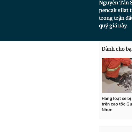
Nguyễn Tấn S
pencak silat 
trong trận đấ
quý giá này.