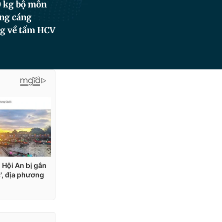
0 kg bộ môn
ằng cáng
ang về tấm HCV