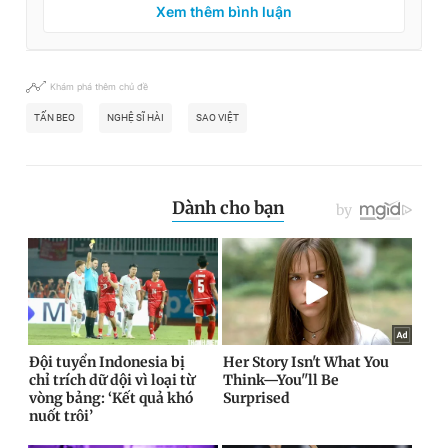
Xem thêm bình luận
Khám phá thêm chủ đề
TẤN BEO
NGHỆ SĨ HÀI
SAO VIỆT