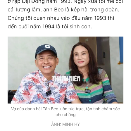
ở rạp Đại Đồng năm 1993. Ngày xưa tôi mê coi
cải lương lắm, anh Beo là kép hài trong đoàn.
Chúng tôi quen nhau vào đầu năm 1993 thì
Đọc Thanh Niên trên điện thoại
đến cuối năm 1994 là tôi sinh con.
Theo dõi báo trên
Hotline
Liên hệ quảng cáo
0906 645 777
0908 780 404
Đặt báo
Quảng cáo
RSS
Tòa soạn
Chính sách bảo
Tổng biên tập: Nguyễn Ngọc Toàn
Vợ của danh hài Tấn Beo luôn túc trực, tận tình chăm sóc
Phó tổng biên tập thường trực: Hải Thành
cho chồng
Phó tổng biên tập: Lâm Hiếu Dũng
Phó tổng biên tập: Trần Việt Hưng
ẢNH: MINH HY
Tổng thư ký tòa soạn: Đức Trung