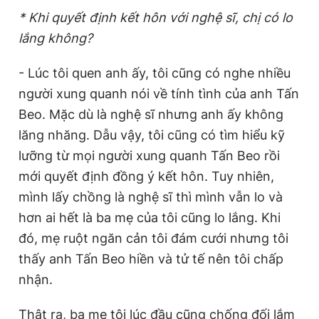
Giấy phép xuất bản số 110/GP - BTTTT cấp ngày 24.3.2020
* Khi quyết định kết hôn với nghệ sĩ, chị có lo
© 2003-2026 Bản quyền thuộc về Báo Thanh Niên. Cấm sao
lắng không?
chép dưới mọi hình thức nếu không có sự chấp thuận bằng văn
bản. Phát triển bởi ePi Technologies, JSC.
- Lúc tôi quen anh ấy, tôi cũng có nghe nhiều
người xung quanh nói về tính tình của anh Tấn
Beo. Mặc dù là nghệ sĩ nhưng anh ấy không
lăng nhăng. Dẫu vậy, tôi cũng có tìm hiểu kỹ
lưỡng từ mọi người xung quanh Tấn Beo rồi
mới quyết định đồng ý kết hôn. Tuy nhiên,
mình lấy chồng là nghệ sĩ thì mình vẫn lo và
hơn ai hết là ba mẹ của tôi cũng lo lắng. Khi
đó, mẹ ruột ngăn cản tôi đám cưới nhưng tôi
thấy anh Tấn Beo hiền và tử tế nên tôi chấp
nhận.
Thật ra, ba mẹ tôi lúc đầu cũng chống đối lắm