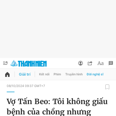
Giải trí
Kết nối
Phim
Truyền hình
Đời nghệ sĩ
QUẢNG CÁO
ĐẶT BÁO
08/10/2024 09:37 GMT+7
Thông tin tài khoản
Vợ Tấn Beo: Tôi không giấu
Đổi mật khẩu
Chuyên mục
bệnh của chồng nhưng
Tin đã lưu