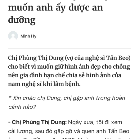
muốn anh ấy được an
Chuyên mục khác
Tin đã xem
dưỡng
Chào ngày mới
Tin 24h
Đăng xuất
Minh Hy
Tin thị trường
Tin 360
Chị Phùng Thị Dung (vợ của nghệ sĩ Tấn Beo)
Video
Magazine
cho biết vì muốn giữ hình ảnh đẹp cho chồng
nên gia đình hạn chế chia sẻ hình ảnh của
Sản phẩm khác
nam nghệ sĩ khi lâm bệnh.
Tiện ích
Bạn cần biết
* Xin chào chị
Dung, chị gặp anh trong hoàn
cảnh nào?
Thông tin tòa soạn
Liên hệ quảng cáo
- Chị Phùng Thị Dung:
Ngày xưa, tôi đi xem
cải lương, sau đó gặp gỡ và quen anh Tấn Beo