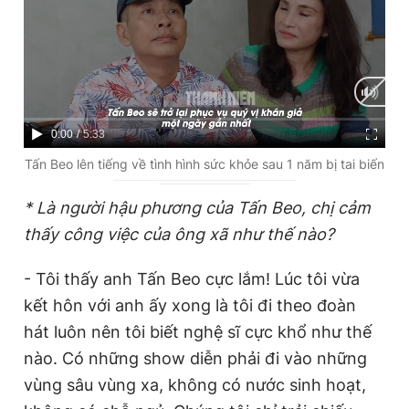
C
0:00
/
D
5:33
u
u
Tấn Beo lên tiếng về tình hình sức khỏe sau 1 năm bị tai biến
r
r
* Là người hậu phương của Tấn Beo, chị cảm
r
a
thấy công việc của ông xã như thế nào?
e
t
n
i
- Tôi thấy anh Tấn Beo cực lắm! Lúc tôi vừa
t
o
kết hôn với anh ấy xong là tôi đi theo đoàn
T
n
hát luôn nên tôi biết nghệ sĩ cực khổ như thế
i
nào. Có những show diễn phải đi vào những
m
vùng sâu vùng xa, không có nước sinh hoạt,
e