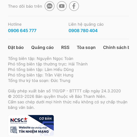
Theo dõi báo trên
Hotline
Liên hệ quảng cáo
0906 645 777
0908 780 404
Đặt báo
Quảng cáo
RSS
Tòa soạn
Chính sách bảo
Tổng biên tập: Nguyễn Ngọc Toàn
Phó tổng biên tập thường trực: Hải Thành
Phó tổng biên tập: Lâm Hiếu Dũng
Phó tổng biên tập: Trần Việt Hưng
Tổng thư ký tòa soạn: Đức Trung
Giấy phép xuất bản số 110/GP - BTTTT cấp ngày 24.3.2020
© 2003-2026 Bản quyền thuộc về Báo Thanh Niên.
Cấm sao chép dưới mọi hình thức nếu không có sự chấp thuận
bằng văn bản.