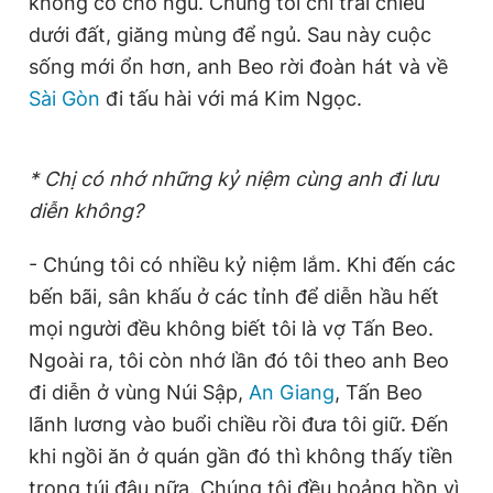
không có chỗ ngủ. Chúng tôi chỉ trải chiếu
dưới đất, giăng mùng để ngủ. Sau này cuộc
sống mới ổn hơn, anh Beo rời đoàn hát và về
Sài Gòn
đi tấu hài với má Kim Ngọc.
* Chị có nhớ những kỷ niệm cùng anh đi lưu
diễn không?
- Chúng tôi có nhiều kỷ niệm lắm. Khi đến các
bến bãi, sân khấu ở các tỉnh để diễn hầu hết
mọi người đều không biết tôi là vợ Tấn Beo.
Ngoài ra, tôi còn nhớ lần đó tôi theo anh Beo
đi diễn ở vùng Núi Sập,
An Giang
, Tấn Beo
lãnh lương vào buổi chiều rồi đưa tôi giữ. Đến
khi ngồi ăn ở quán gần đó thì không thấy tiền
trong túi đâu nữa. Chúng tôi đều hoảng hồn vì