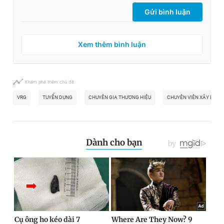
Gửi bình luận
Xem thêm bình luận
Khám phá thêm chủ đề
VRG
TUYỂN DỤNG
CHUYÊN GIA THƯƠNG HIỆU
CHUYÊN VIÊN XÂY DỰNG