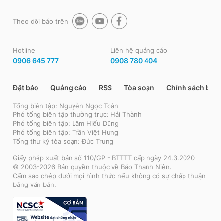
Theo dõi báo trên
Hotline
Liên hệ quảng cáo
0906 645 777
0908 780 404
Đặt báo
Quảng cáo
RSS
Tòa soạn
Chính sách bảo
Tổng biên tập: Nguyễn Ngọc Toàn
Phó tổng biên tập thường trực: Hải Thành
Phó tổng biên tập: Lâm Hiếu Dũng
Phó tổng biên tập: Trần Việt Hưng
Tổng thư ký tòa soạn: Đức Trung
Giấy phép xuất bản số 110/GP - BTTTT cấp ngày 24.3.2020
© 2003-2026 Bản quyền thuộc về Báo Thanh Niên.
Cấm sao chép dưới mọi hình thức nếu không có sự chấp thuận
bằng văn bản.