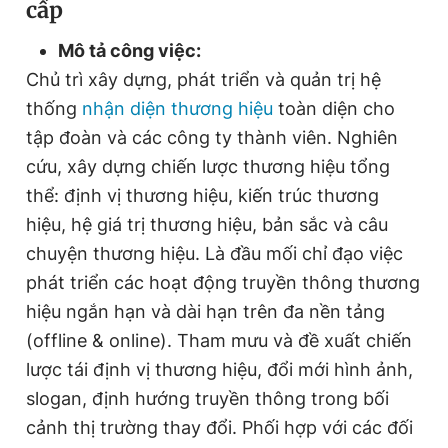
cấp
Mô tả công việc:
Đọc Thanh Niên trên điện thoại
Chủ trì xây dựng, phát triển và quản trị hệ
thống
nhận diện thương hiệu
toàn diện cho
tập đoàn và các công ty thành viên. Nghiên
cứu, xây dựng chiến lược thương hiệu tổng
Theo dõi báo trên
thể: định vị thương hiệu, kiến trúc thương
hiệu, hệ giá trị thương hiệu, bản sắc và câu
Hotline
Liên hệ quảng cáo
chuyện thương hiệu. Là đầu mối chỉ đạo việc
0906 645 777
0908 780 404
phát triển các hoạt động truyền thông thương
hiệu ngắn hạn và dài hạn trên đa nền tảng
Đặt báo
Quảng cáo
RSS
Tòa soạn
Chính sách bảo
(offline & online). Tham mưu và đề xuất chiến
Tổng biên tập: Nguyễn Ngọc Toàn
lược tái định vị thương hiệu, đổi mới hình ảnh,
Phó tổng biên tập thường trực: Hải Thành
slogan, định hướng truyền thông trong bối
Phó tổng biên tập: Lâm Hiếu Dũng
Phó tổng biên tập: Trần Việt Hưng
cảnh thị trường thay đổi. Phối hợp với các đối
Tổng thư ký tòa soạn: Đức Trung