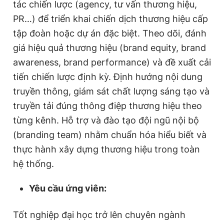
tác chiến lược (agency, tư vấn thương hiệu,
Giấy phép xuất bản số 110/GP - BTTTT cấp ngày 24.3.2020
PR…) để triển khai chiến dịch thương hiệu cấp
© 2003-2026 Bản quyền thuộc về Báo Thanh Niên. Cấm sao
chép dưới mọi hình thức nếu không có sự chấp thuận bằng văn
tập đoàn hoặc dự án đặc biệt. Theo dõi, đánh
bản. Phát triển bởi ePi Technologies, JSC.
giá hiệu quả thương hiệu (brand equity, brand
awareness, brand performance) và đề xuất cải
tiến chiến lược định kỳ. Định hướng nội dung
truyền thông, giám sát chất lượng sáng tạo và
truyền tải đúng thông điệp thương hiệu theo
từng kênh. Hỗ trợ và đào tạo đội ngũ nội bộ
(branding team) nhằm chuẩn hóa hiểu biết và
thực hành xây dựng thương hiệu trong toàn
hệ thống.
Yêu cầu ứng viên:
Tốt nghiệp đại học trở lên chuyên ngành