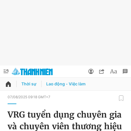
Thời sự
Lao động - Việc làm
QUẢNG CÁO
ĐẶT BÁO
07/08/2025 09:18 GMT+7
Thông tin tài khoản
VRG tuyển dụng chuyên gia
Đổi mật khẩu
Chuyên mục
và chuyên viên thương hiệu
Tin đã lưu