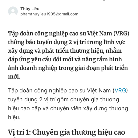
Chuyên mục khác
Thúy Liễu
Tin đã xem
phamthuylieu1905@gmail.com
Chào ngày mới
Tin 24h
Đăng xuất
Tập đoàn công nghiệp cao su Việt Nam (VRG)
Tin thị trường
Tin 360
thông báo tuyển dụng 2 vị trí trong lĩnh vực
xây dựng và phát triển thương hiệu, nhằm
Video
Magazine
đáp ứng yêu cầu đổi mới và nâng tầm hình
ảnh doanh nghiệp trong giai đoạn phát triển
mới.
Sản phẩm khác
Tập đoàn công nghiệp cao su Việt Nam (
VRG
)
Tiện ích
Bạn cần biết
tuyển dụng 2 vị trí gồm chuyên gia thương
hiệu cao cấp và chuyên viên xây dựng thương
Thông tin tòa soạn
Liên hệ quảng cáo
hiệu.
Vị trí 1: Chuyên gia thương hiệu cao