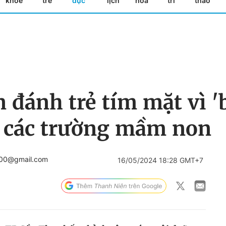
khỏe
trẻ
dục
lịch
hóa
trí
thao
n đánh trẻ tím mặt vì '
 các trường mầm non
000@gmail.com
16/05/2024 18:28 GMT+7