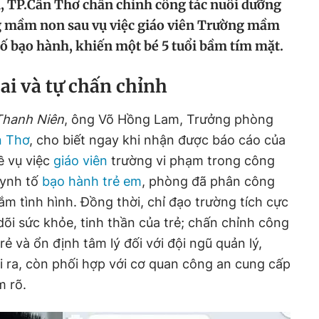
 TP.Cần Thơ chấn chỉnh công tác nuôi dưỡng
ng mầm non sau vụ việc giáo viên Trường mầm
tố bạo hành, khiến một bé 5 tuổi bầm tím mặt.
ai và tự chấn chỉnh
Thanh Niên
, ông Võ Hồng Lam, Trưởng phòng
 Thơ
, cho biết ngay khi nhận được báo cáo của
ề vụ việc
giáo viên
trường vi phạm trong công
uynh tố
bạo hành trẻ em
, phòng đã phân công
ắm tình hình. Đồng thời, chỉ đạo trường tích cực
dõi sức khỏe, tinh thần của trẻ; chấn chỉnh công
ẻ và ổn định tâm lý đối với đội ngũ quản lý,
i ra, còn phối hợp với cơ quan công an cung cấp
m rõ.