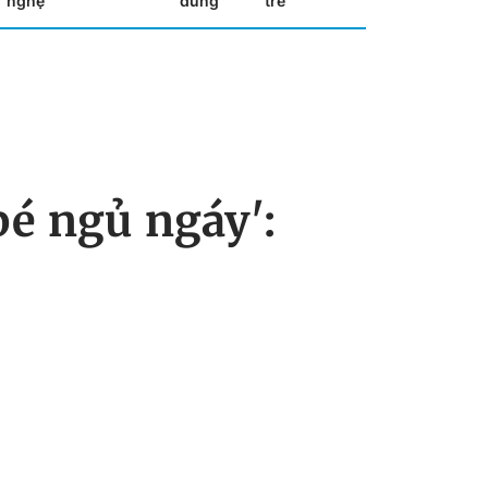
nghệ
dùng
trẻ
bé ngủ ngáy':