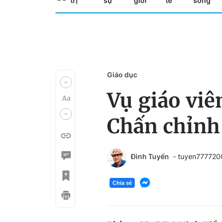
trị
sự
giới
tế
sống
Giáo dục
Vụ giáo viê
Chấn chỉnh
Đình Tuyển
- tuyen77772
Chia sẻ