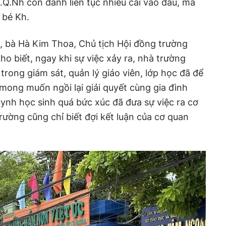
.Q.Nh còn đánh liên tục nhiều cái vào đầu, má
a bé Kh.
, bà Hà Kim Thoa, Chủ tịch Hội đồng trường
o biết, ngay khi sự việc xảy ra, nhà trường
trong giám sát, quản lý giáo viên, lớp học đã để
 mong muốn ngồi lại giải quyết cùng gia đình
uynh học sinh quá bức xúc đã đưa sự việc ra cơ
rường cũng chỉ biết đợi kết luận của cơ quan