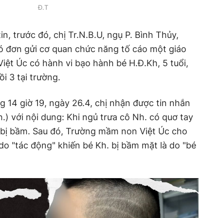
Đ.T
n, trước đó, chị Tr.N.B.U, ngụ P. Bình Thủy,
ó đơn gửi cơ quan chức năng tố cáo một giáo
ệt Úc có hành vi bạo hành bé H.Đ.Kh, 5 tuổi,
i 3 tại trường.
g 14 giờ 19, ngày 26.4, chị nhận được tin nhắn
.) với nội dung: Khi ngủ trưa cô Nh. có quơ tay
 bị bầm. Sau đó, Trường mầm non Việt Úc cho
ý do "tác động" khiến bé Kh. bị bầm mặt là do "bé