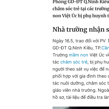
Phòng GD-ĐT Q.Ninh Kiều,
chăm sóc trẻ tại các trườ
non Việt Úc bị phụ huynh 
Nhà trường nhận s
Ngày 16.5, trao đổi với PV
GD-ĐT Q.Ninh Kiều, TP.
Cần
Trường
mầm non
Việt Úc v
tác
chăm sóc trẻ
, bị phụ h
người theo sát vụ việc để n
phối hợp với gia đình theo 
tác nuôi dưỡng, chăm sóc tr
giáo viên nhà trường. Ngoà
hồ sơ, tài liệu để điều tra là