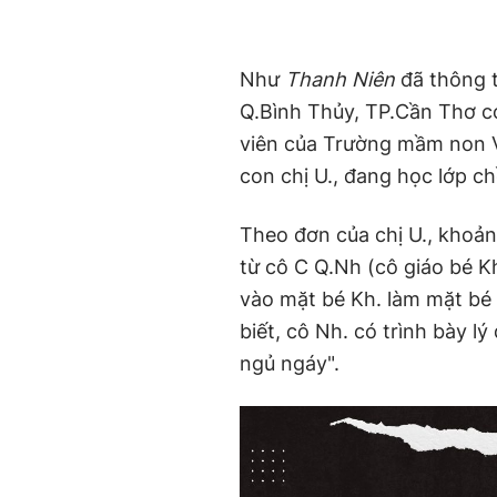
Như
Thanh Niên
đã thông ti
Q.Bình Thủy, TP.Cần Thơ c
viên của Trường mầm non Vi
con chị U., đang học lớp chồ
Theo đơn của chị U., khoản
từ cô C Q.Nh (cô giáo bé Kh
vào mặt bé Kh. làm mặt bé
biết, cô Nh. có trình bày l
ngủ ngáy".