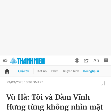
Giải trí
Kết nối
Phim
Truyền hình
Đời nghệ sĩ
QUẢNG CÁO
ĐẶT BÁO
23/03/2023 16:36 GMT+7
Thông tin tài khoản
Vũ Hà: Tôi và Đàm Vĩnh
Đổi mật khẩu
Chuyên mục
Hưng từng không nhìn mặt
Tin đã lưu