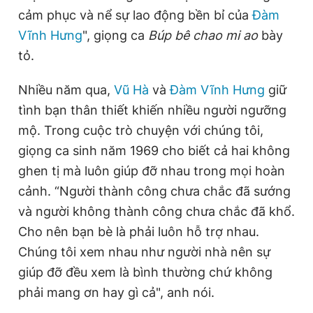
cảm phục và nể sự lao động bền bỉ của
Đàm
Giấy phép xuất bản số 110/GP - BTTTT cấp ngày 24.3.2020
© 2003-2026 Bản quyền thuộc về Báo Thanh Niên. Cấm sao
Vĩnh Hưng
", giọng ca
Búp bê chao mi ao
bày
chép dưới mọi hình thức nếu không có sự chấp thuận bằng văn
bản. Phát triển bởi ePi Technologies, JSC.
tỏ.
Nhiều năm qua,
Vũ Hà
và
Đàm Vĩnh Hưng
giữ
tình bạn thân thiết khiến nhiều người ngưỡng
mộ. Trong cuộc trò chuyện với chúng tôi,
giọng ca sinh năm 1969 cho biết cả hai không
ghen tị mà luôn giúp đỡ nhau trong mọi hoàn
cảnh. “Người thành công chưa chắc đã sướng
và người không thành công chưa chắc đã khổ.
Cho nên bạn bè là phải luôn hỗ trợ nhau.
Chúng tôi xem nhau như người nhà nên sự
giúp đỡ đều xem là bình thường chứ không
phải mang ơn hay gì cả", anh nói.