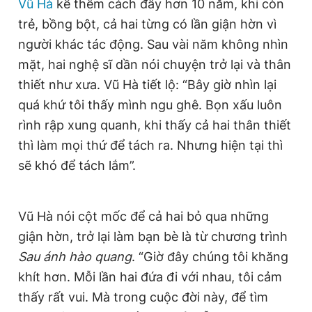
Vũ Hà
kể thêm cách đây hơn 10 năm, khi còn
trẻ, bồng bột, cả hai từng có lần giận hờn vì
người khác tác động. Sau vài năm không nhìn
mặt, hai nghệ sĩ dần nói chuyện trở lại và thân
thiết như xưa. Vũ Hà tiết lộ: “Bây giờ nhìn lại
quá khứ tôi thấy mình ngu ghê. Bọn xấu luôn
rình rập xung quanh, khi thấy cả hai thân thiết
thì làm mọi thứ để tách ra. Nhưng hiện tại thì
sẽ khó để tách lắm”.
Vũ Hà nói cột mốc để cả hai bỏ qua những
giận hờn, trở lại làm bạn bè là từ chương trình
Sau ánh hào quang
. “Giờ đây chúng tôi khăng
khít hơn. Mỗi lần hai đứa đi với nhau, tôi cảm
thấy rất vui. Mà trong cuộc đời này, để tìm