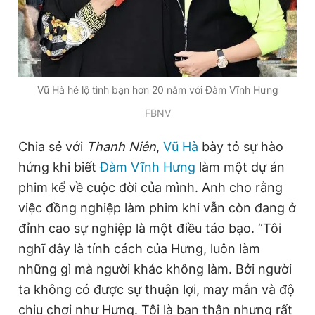
Đọc Thanh Niên trên điện thoại
Vũ Hà hé lộ tình bạn hơn 20 năm với Đàm Vĩnh Hưng
FBNV
Theo dõi báo trên
Chia sẻ với
Thanh Niên
,
Vũ Hà
bày tỏ sự hào
hứng khi biết
Đàm Vĩnh Hưng
làm một dự án
Hotline
Liên hệ quảng cáo
phim kể về cuộc đời của mình. Anh cho rằng
0906 645 777
0908 780 404
việc đồng nghiệp làm phim khi vẫn còn đang ở
đỉnh cao sự nghiệp là một điều táo bạo. “Tôi
Đặt báo
Quảng cáo
RSS
Tòa soạn
Chính sách bảo
nghĩ đây là tính cách của Hưng, luôn làm
Tổng biên tập: Nguyễn Ngọc Toàn
Phó tổng biên tập thường trực: Hải Thành
những gì mà người khác không làm. Bởi người
Phó tổng biên tập: Lâm Hiếu Dũng
ta không có được sự thuận lợi, may mắn và độ
Phó tổng biên tập: Trần Việt Hưng
Tổng thư ký tòa soạn: Đức Trung
chịu chơi như Hưng. Tôi là bạn thân nhưng rất