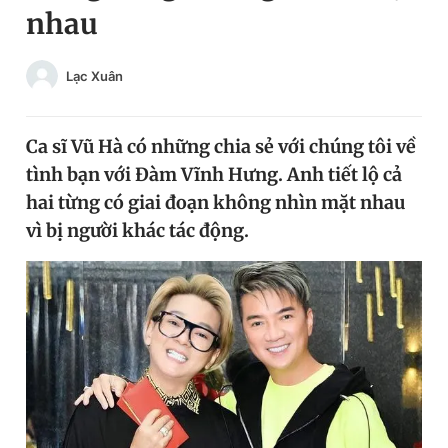
nhau
Chuyên mục khác
Tin đã xem
Chào ngày mới
Tin 24h
Lạc Xuân
Đăng xuất
Tin thị trường
Tin 360
Ca sĩ Vũ Hà có những chia sẻ với chúng tôi về
tình bạn với Đàm Vĩnh Hưng. Anh tiết lộ cả
Video
Magazine
hai từng có giai đoạn không nhìn mặt nhau
vì bị người khác tác động.
Sản phẩm khác
Tiện ích
Bạn cần biết
Thông tin tòa soạn
Liên hệ quảng cáo