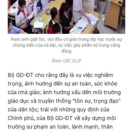
Giấy phép xuất bản số 110/GP - BTTTT cấp ngày 24.3.2020
© 2003-2026 Bản quyền thuộc về Báo Thanh Niên. Cấm sao
chép dưới mọi hình thức nếu không có sự chấp thuận bằng văn
bản. Phát triển bởi ePi Technologies, JSC.
Nam sinh giật tóc, dúi đầu cô giáo trong lớp học trước sự
chứng kiến của cả lớp, sự việc gây phẫn nộ trong cộng
đồng
ẢNH: CẮT CLIP
Bộ GD-ĐT cho rằng đây là vụ việc nghiêm
trọng, ảnh hưởng đến sự an toàn, sức khỏe
của nhà giáo; ảnh hưởng xấu đến môi trường
giáo dục và truyền thống "tôn sư, trọng đạo"
của dân tộc; trái với những quy định của
Chính phủ, của Bộ GD-ĐT về xây dựng môi
trường sư phạm an toàn, lành mạnh, thân