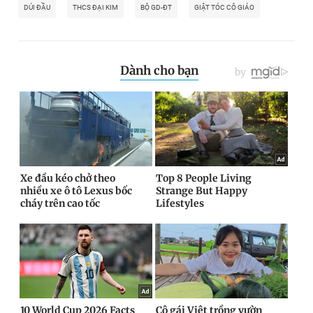
DÚI ĐẦU
THCS ĐẠI KIM
BỘ GD-ĐT
GIẬT TÓC CÔ GIÁO