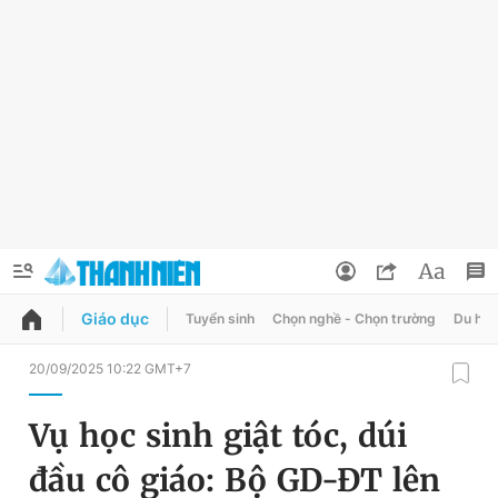
Giáo dục
Tuyển sinh
Chọn nghề - Chọn trường
Du học
QUẢNG CÁO
ĐẶT BÁO
20/09/2025 10:22 GMT+7
Thông tin tài khoản
Vụ học sinh giật tóc, dúi
Đổi mật khẩu
Chuyên mục
đầu cô giáo: Bộ GD-ĐT lên
Tin đã lưu