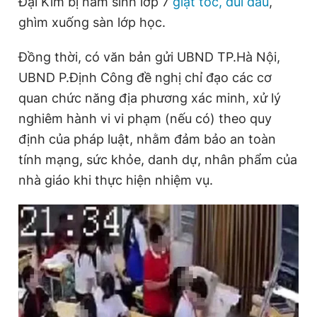
Đại Kim bị nam sinh lớp 7
giật tóc, dúi đầu
,
ghìm xuống sàn lớp học.
Đọc Thanh Niên trên điện thoại
Đồng thời, có văn bản gửi UBND TP.Hà Nội,
UBND P.Định Công đề nghị chỉ đạo các cơ
quan chức năng địa phương xác minh, xử lý
nghiêm hành vi vi phạm (nếu có) theo quy
Theo dõi báo trên
định của pháp luật, nhằm đảm bảo an toàn
tính mạng, sức khỏe, danh dự, nhân phẩm của
Hotline
Liên hệ quảng cáo
nhà giáo khi thực hiện nhiệm vụ.
0906 645 777
0908 780 404
Đặt báo
Quảng cáo
RSS
Tòa soạn
Chính sách bảo
Tổng biên tập: Nguyễn Ngọc Toàn
Phó tổng biên tập thường trực: Hải Thành
Phó tổng biên tập: Lâm Hiếu Dũng
Phó tổng biên tập: Trần Việt Hưng
Tổng thư ký tòa soạn: Đức Trung