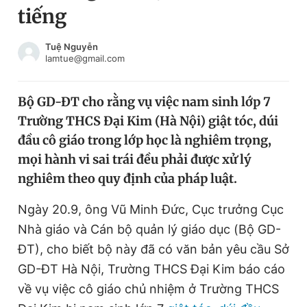
tiếng
Chuyên mục khác
Tin đã xem
Chào ngày mới
Tin 24h
Tuệ Nguyễn
lamtue@gmail.com
Đăng xuất
Tin thị trường
Tin 360
Bộ GD-ĐT cho rằng vụ việc nam sinh lớp 7
Trường THCS Đại Kim (Hà Nội) giật tóc, dúi
Video
Magazine
đầu cô giáo trong lớp học là nghiêm trọng,
mọi hành vi sai trái đều phải được xử lý
nghiêm theo quy định của pháp luật.
Sản phẩm khác
Tiện ích
Ngày 20.9, ông Vũ Minh Đức, Cục trưởng Cục
Bạn cần biết
Nhà giáo và Cán bộ quản lý giáo dục (Bộ GD-
ĐT), cho biết bộ này đã có văn bản yêu cầu Sở
Thông tin tòa soạn
Liên hệ quảng cáo
GD-ĐT Hà Nội, Trường THCS Đại Kim báo cáo
về vụ việc cô giáo chủ nhiệm ở Trường THCS