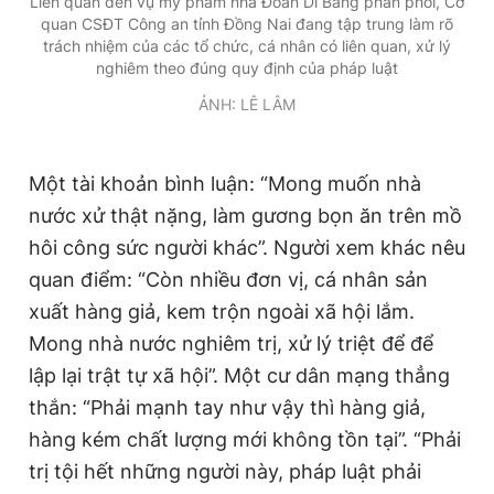
Liên quan đến vụ mỹ phẩm nhà Đoàn Di Băng phân phối, Cơ
quan CSĐT Công an tỉnh Đồng Nai đang tập trung làm rõ
trách nhiệm của các tổ chức, cá nhân có liên quan, xử lý
nghiêm theo đúng quy định của pháp luật
ẢNH: LÊ LÂM
Một tài khoản bình luận: “Mong muốn nhà
nước xử thật nặng, làm gương bọn ăn trên mồ
hôi công sức người khác”. Người xem khác nêu
quan điểm: “Còn nhiều đơn vị, cá nhân sản
xuất hàng giả, kem trộn ngoài xã hội lắm.
Mong nhà nước nghiêm trị, xử lý triệt để để
lập lại trật tự xã hội”. Một cư dân mạng thẳng
thắn: “Phải mạnh tay như vậy thì hàng giả,
hàng kém chất lượng mới không tồn tại”. “Phải
trị tội hết những người này, pháp luật phải