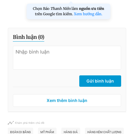
Chọn Báo
Thanh Niên
làm
nguồn ưu tiên
trên Google tìm kiếm.
Xem hướng dẫn.
Bình luận (
0
)
Gửi bình luận
Xem thêm bình luận
Khám phá thêm chủ đề
ĐOÀN DI BĂNG
MỸ PHẨM
HÀNG GIẢ
HÀNG KÉM CHẤT LƯỢNG