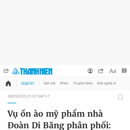
Giải trí
Kết nối
Phim
Truyền hình
Đời nghệ sĩ
QUẢNG CÁO
ĐẶT BÁO
29/05/2025 21:02 GMT+7
Thông tin tài khoản
Vụ ồn ào mỹ phẩm nhà
Đổi mật khẩu
Chuyên mục
Đoàn Di Băng phân phối:
Tin đã lưu