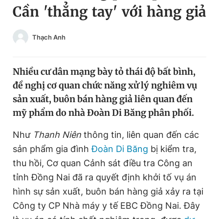
Cần 'thẳng tay' với hàng giả
Chuyên mục khác
Tin đã xem
Chào ngày mới
Tin 24h
Thạch Anh
Đăng xuất
Tin thị trường
Tin 360
Nhiều cư dân mạng bày tỏ thái độ bất bình,
đề nghị cơ quan chức năng xử lý nghiêm vụ
Video
Magazine
sản xuất, buôn bán hàng giả liên quan đến
mỹ phẩm do nhà Đoàn Di Băng phân phối.
Sản phẩm khác
Như
Thanh Niên
thông tin, liên quan đến các
sản phẩm gia đình
Đoàn Di Băng
bị kiểm tra,
Tiện ích
Bạn cần biết
thu hồi, Cơ quan Cảnh sát điều tra Công an
tỉnh Đồng Nai đã ra quyết định khởi tố vụ án
Thông tin tòa soạn
Liên hệ quảng cáo
hình sự sản xuất, buôn bán hàng giả xảy ra tại
Công ty CP Nhà máy y tế EBC Đồng Nai. Đây