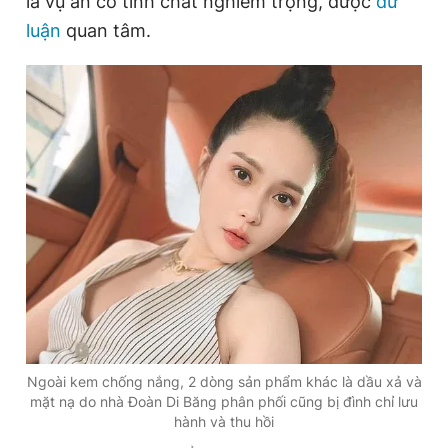
là vụ án có tính chất nghiêm trọng, được
dư
luận
quan tâm.
Đọc Thanh Niên trên điện thoại
Theo dõi báo trên
Hotline
Liên hệ quảng cáo
0906 645 777
0908 780 404
Đặt báo
Quảng cáo
RSS
Tòa soạn
Chính sách bảo
Tổng biên tập: Nguyễn Ngọc Toàn
Phó tổng biên tập thường trực: Hải Thành
Ngoài kem chống nắng, 2 dòng sản phẩm khác là dầu xả và
Phó tổng biên tập: Lâm Hiếu Dũng
mặt nạ do nhà Đoàn Di Băng phân phối cũng bị đình chỉ lưu
Phó tổng biên tập: Trần Việt Hưng
hành và thu hồi
Tổng thư ký tòa soạn: Đức Trung