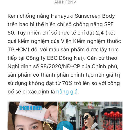
ẢNH: FBNV
Giấy phép xuất bản số 110/GP - BTTTT cấp ngày 24.3.2020
© 2003-2026 Bản quyền thuộc về Báo Thanh Niên. Cấm sao
Kem chống nắng Hanayuki Sunscreen Body
chép dưới mọi hình thức nếu không có sự chấp thuận bằng văn
bản. Phát triển bởi ePi Technologies, JSC.
trên bao bì thể hiện chỉ số chống nắng SPF
50. Tuy nhiên chỉ số thực tế chỉ đạt 2,4 (kết
quả kiểm nghiệm của Viện Kiểm nghiệm thuốc
TP.HCM) đối với mẫu sản phẩm được lấy trực
tiếp tại Công ty EBC Đồng Nai). Căn cứ theo
Nghị định số 98/2020/NĐ-CP của Chính phủ,
sản phẩm có thành phần chính tạo nên giá trị
sử dụng không đạt từ 70% trở lên so với công
bố sẽ bị xác định là
hàng giả
.