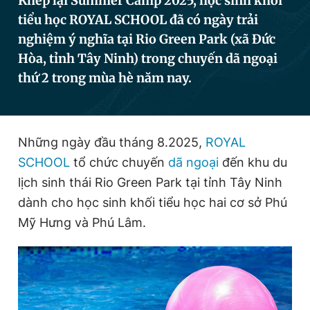
Khép lại Summer Camp 2025, học sinh khối
tiểu học ROYAL SCHOOL đã có ngày trải
nghiệm ý nghĩa tại Rio Green Park (xã Đức
Đọc Thanh Niên trên điện thoại
Hòa, tỉnh Tây Ninh) trong chuyến dã ngoại
thứ 2 trong mùa hè năm nay.
Theo dõi báo trên
Những ngày đầu tháng 8.2025,
ROYAL
SCHOOL
tổ chức chuyến
dã ngoại
đến khu du
Hotline
Liên hệ quảng cáo
lịch sinh thái Rio Green Park tại tỉnh Tây Ninh
0906 645 777
0908 780 404
dành cho học sinh khối tiểu học hai cơ sở Phú
Mỹ Hưng và Phú Lâm.
Đặt báo
Quảng cáo
RSS
Tòa soạn
Chính sách bảo
Tổng biên tập: Nguyễn Ngọc Toàn
Phó tổng biên tập thường trực: Hải Thành
Phó tổng biên tập: Lâm Hiếu Dũng
Phó tổng biên tập: Trần Việt Hưng
Tổng thư ký tòa soạn: Đức Trung