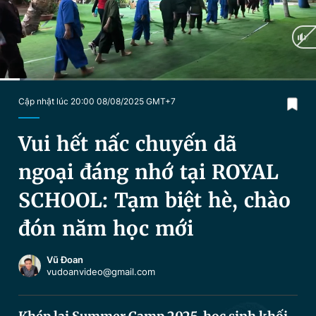
Chuyên mục khác
Tin đã xem
Chào ngày mới
Tin 24h
Đăng xuất
Tin thị trường
Tin 360
Current
0:13
/
Duration
3:11
Cập nhật lúc 20:00 08/08/2025 GMT+7
Time
Video
Magazine
Vui hết nấc chuyến dã
ngoại đáng nhớ tại ROYAL
Sản phẩm khác
SCHOOL: Tạm biệt hè, chào
Tiện ích
Bạn cần biết
đón năm học mới
Thông tin tòa soạn
Liên hệ quảng cáo
Vũ Đoan
vudoanvideo@gmail.com