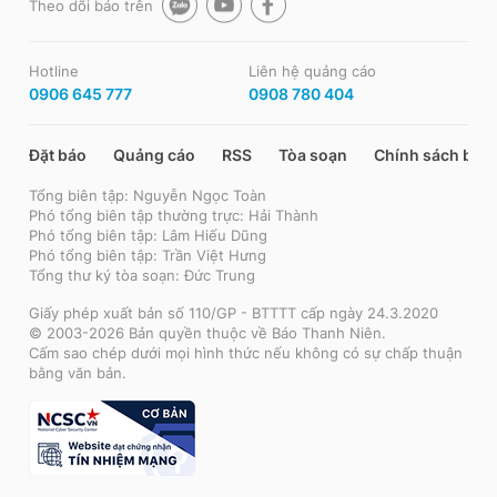
Theo dõi báo trên
Hotline
Liên hệ quảng cáo
0906 645 777
0908 780 404
Đặt báo
Quảng cáo
RSS
Tòa soạn
Chính sách bảo
Tổng biên tập: Nguyễn Ngọc Toàn
Phó tổng biên tập thường trực: Hải Thành
Phó tổng biên tập: Lâm Hiếu Dũng
Phó tổng biên tập: Trần Việt Hưng
Tổng thư ký tòa soạn: Đức Trung
Giấy phép xuất bản số 110/GP - BTTTT cấp ngày 24.3.2020
© 2003-2026 Bản quyền thuộc về Báo Thanh Niên.
Cấm sao chép dưới mọi hình thức nếu không có sự chấp thuận
bằng văn bản.