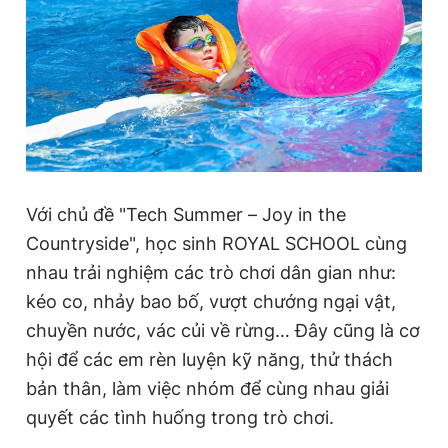
Giấy phép xuất bản số 110/GP - BTTTT cấp ngày 24.3.2020
© 2003-2026 Bản quyền thuộc về Báo Thanh Niên. Cấm sao
chép dưới mọi hình thức nếu không có sự chấp thuận bằng văn
bản. Phát triển bởi ePi Technologies, JSC.
Với chủ đề "Tech Summer – Joy in the
Countryside", học sinh ROYAL SCHOOL cùng
nhau trải nghiệm các trò chơi dân gian như:
kéo co, nhảy bao bố, vượt chướng ngại vật,
chuyền nước, vác củi về rừng… Đây cũng là cơ
hội để các em rèn luyện kỹ năng, thử thách
bản thân, làm việc nhóm để cùng nhau giải
quyết các tình huống trong trò chơi.