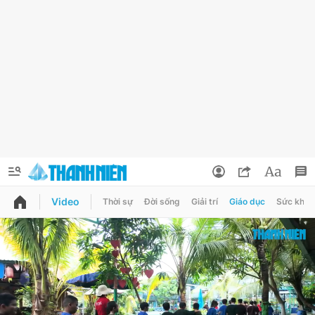
Video
Thời sự
Đời sống
Giải trí
Giáo dục
Sức khỏe
QUẢNG CÁO
ĐẶT BÁO
Thông tin tài khoản
Đổi mật khẩu
Chuyên mục
Tin đã lưu