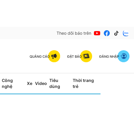
Theo dõi báo trên
QUẢNG CÁO
ĐẶT BÁO
ĐĂNG NHẬP
Công
Tiêu
Thời trang
Xe
Video
nghệ
dùng
trẻ