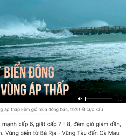
g áp thấp kèm gió mùa đông bắc, thời tiết cực xấu
 mạnh cấp 6, giật cấp 7 - 8, đêm gió giảm dần,
m. Vùng biển từ Bà Rịa - Vũng Tàu đến Cà Mau