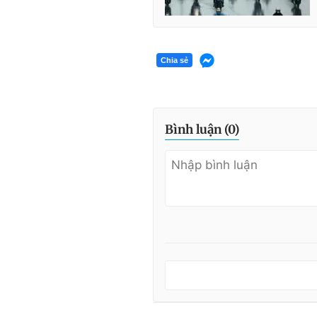
Chia sẻ
Bình luận (
0
)