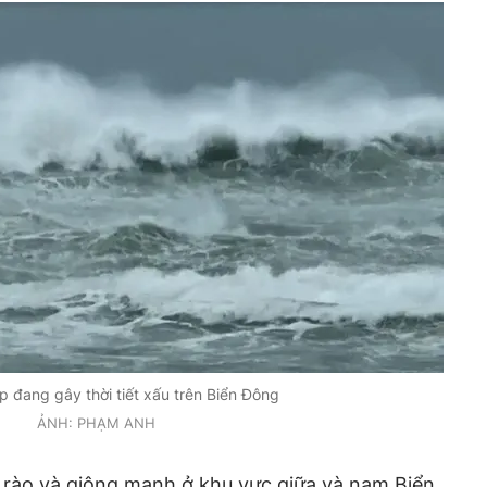
p đang gây thời tiết xấu trên Biển Đông
ẢNH: PHẠM ANH
 rào và giông mạnh ở khu vực giữa và nam Biển