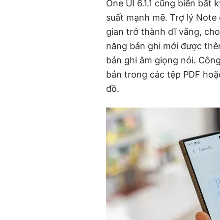
One UI 6.1.1 cũng biến bất 
suất mạnh mẽ. Trợ lý Note 
gian trở thành dĩ vãng, cho
năng bản ghi mới được thê
bản ghi âm giọng nói. Công
bản trong các tệp PDF hoặc
đồ.