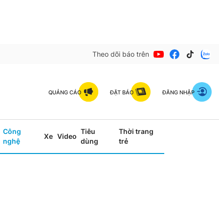
Theo dõi báo trên
QUẢNG CÁO
ĐẶT BÁO
ĐĂNG NHẬP
Công
Tiêu
Thời trang
Xe
Video
nghệ
dùng
trẻ