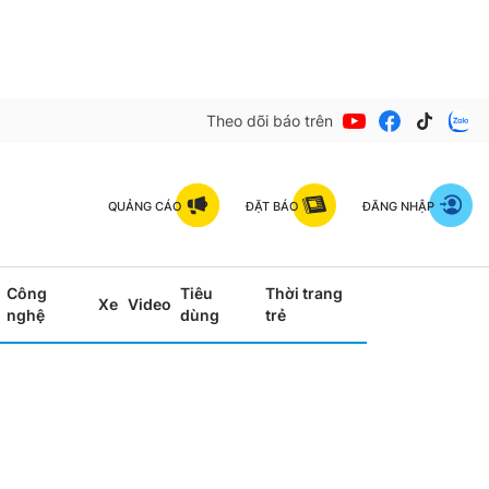
Theo dõi báo trên
QUẢNG CÁO
ĐẶT BÁO
ĐĂNG NHẬP
Công
Tiêu
Thời trang
Xe
Video
nghệ
dùng
trẻ