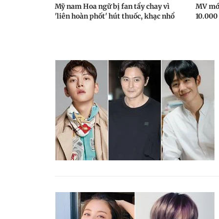
Mỹ nam Hoa ngữ bị fan tẩy chay vì
MV mới
'liên hoàn phốt' hút thuốc, khạc nhổ
10.000