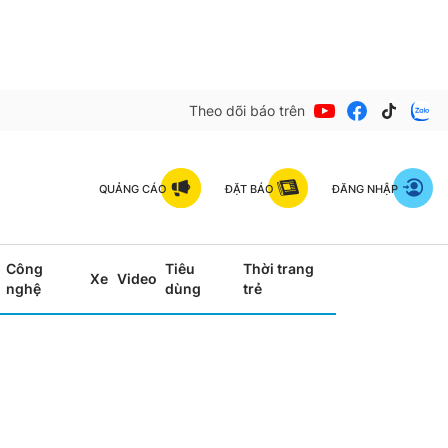
Theo dõi báo trên
QUẢNG CÁO
ĐẶT BÁO
ĐĂNG NHẬP
Công
Tiêu
Thời trang
Xe
Video
nghệ
dùng
trẻ