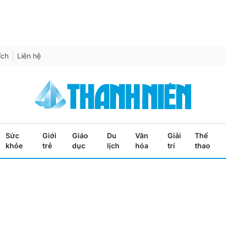
ích
Liên hệ
Sức
Giới
Giáo
Du
Văn
Giải
Thể
khỏe
trẻ
dục
lịch
hóa
trí
thao