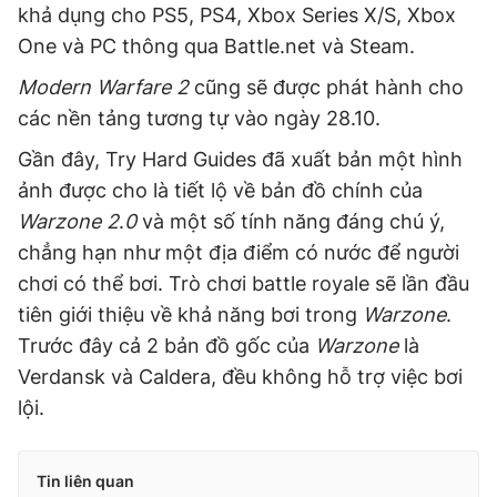
khả dụng cho PS5, PS4, Xbox Series X/S, Xbox
Giấy phép xuất bản số 110/GP - BTTTT cấp ngày 24.3.2020
© 2003-2026 Bản quyền thuộc về Báo Thanh Niên. Cấm sao
One và PC thông qua Battle.net và Steam.
chép dưới mọi hình thức nếu không có sự chấp thuận bằng văn
bản. Phát triển bởi ePi Technologies, JSC.
Modern Warfare 2
cũng sẽ được phát hành cho
các nền tảng tương tự vào ngày 28.10.
Gần đây, Try Hard Guides đã xuất bản một hình
ảnh được cho là tiết lộ về bản đồ chính của
Warzone 2
.
0
và một số tính năng đáng chú ý,
chẳng hạn như một địa điểm có nước để người
chơi có thể bơi. Trò chơi battle royale sẽ lần đầu
tiên giới thiệu về khả năng bơi trong
Warzone
.
Trước đây cả 2 bản đồ gốc của
Warzone
là
Verdansk và Caldera, đều không hỗ trợ việc bơi
lội.
Tin liên quan