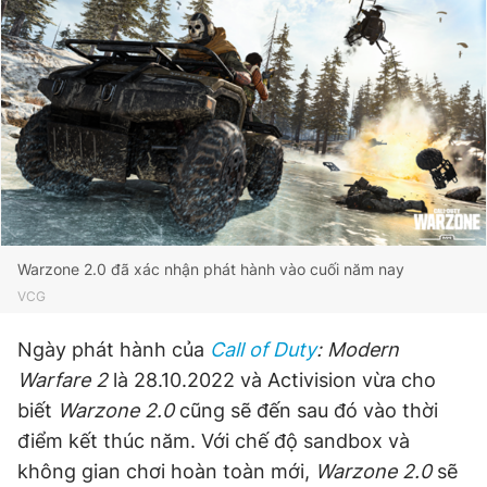
Đọc Thanh Niên trên điện thoại
Theo dõi báo trên
Warzone 2.0 đã xác nhận phát hành vào cuối năm nay
Hotline
Liên hệ quảng cáo
0906 645 777
0908 780 404
VCG
Ngày phát hành của
Call of Duty
: Modern
Đặt báo
Quảng cáo
RSS
Tòa soạn
Chính sách bảo
Warfare 2
là 28.10.2022 và Activision vừa cho
Tổng biên tập: Nguyễn Ngọc Toàn
biết
Warzone 2.0
cũng sẽ đến sau đó vào thời
Phó tổng biên tập thường trực: Hải Thành
Phó tổng biên tập: Lâm Hiếu Dũng
điểm kết thúc năm. Với chế độ sandbox và
Phó tổng biên tập: Trần Việt Hưng
không gian chơi hoàn toàn mới,
Warzone 2.0
sẽ
Tổng thư ký tòa soạn: Đức Trung