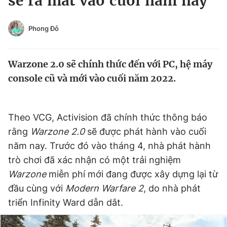
sẽ ra mắt vào cuối năm nay
Chuyên mục khác
Tin đã xem
Phong Đỗ
Chào ngày mới
Tin 24h
Đăng xuất
Warzone 2.0 sẽ chính thức đến với PC, hệ máy
Tin thị trường
Tin 360
console cũ và mới vào cuối năm 2022.
Video
Magazine
Theo VCG, Activision đã chính thức thông báo
rằng
Warzone 2.0
sẽ được phát hành vào cuối
Sản phẩm khác
năm nay. Trước đó vào tháng 4, nhà phát hành
Tiện ích
Bạn cần biết
trò chơi đã xác nhận có một trải nghiệm
Warzone
miễn phí mới đang được xây dựng lại từ
Thông tin tòa soạn
Liên hệ quảng cáo
đầu cùng với
Modern Warfare 2
, do nhà phát
triển Infinity Ward dẫn dắt.