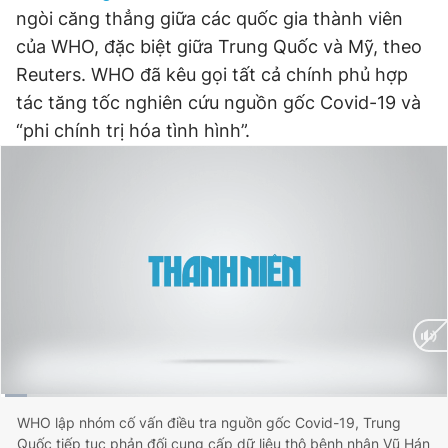
ngòi căng thẳng giữa các quốc gia thành viên
của WHO, đặc biệt giữa Trung Quốc và Mỹ, theo
Đọc Thanh Niên trên điện thoại
Reuters. WHO đã kêu gọi tất cả chính phủ hợp
tác tăng tốc nghiên cứu nguồn gốc Covid-19 và
“phi chính trị hóa tình hình”.
Theo dõi báo trên
Hotline
Liên hệ quảng cáo
0906 645 777
0908 780 404
Đặt báo
Quảng cáo
RSS
Tòa soạn
Chính sách bảo
Tổng biên tập: Nguyễn Ngọc Toàn
Phó tổng biên tập thường trực: Hải Thành
Phó tổng biên tập: Lâm Hiếu Dũng
Current
0:02
/
Duration
2:16
Phó tổng biên tập: Trần Việt Hưng
WHO lập nhóm cố vấn điều tra nguồn gốc Covid-19, Trung
Tổng thư ký tòa soạn: Đức Trung
Quốc tiếp tục phản đối cung cấp dữ liệu thô bệnh nhân Vũ Hán
Time