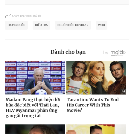
Khám phá thêm chủ đề
TRUNG QUỐC
ĐIỀU TRA
NGUỒN GỐC COVID-19
WHO