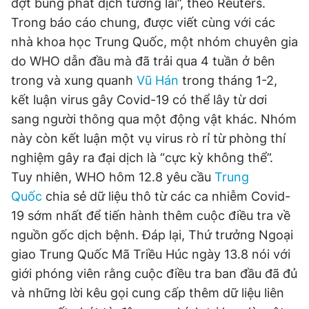
đợt bùng phát dịch tương lai”, theo Reuters.
Trong báo cáo chung, được viết cùng với các
nhà khoa học Trung Quốc, một nhóm chuyên gia
do WHO dẫn đầu mà đã trải qua 4 tuần ở bên
trong và xung quanh
Vũ Hán
trong tháng 1-2,
kết luận virus gây Covid-19 có thể lây từ dơi
sang người thông qua một động vật khác. Nhóm
này còn kết luận một vụ virus rò rỉ từ phòng thí
nghiệm gây ra đại dịch là “cực kỳ không thể”.
Tuy nhiên, WHO hôm 12.8 yêu cầu
Trung
Quốc
chia sẻ dữ liệu thô từ các ca nhiễm Covid-
19 sớm nhất để tiến hành thêm cuộc điều tra về
nguồn gốc dịch bệnh. Đáp lại, Thứ trưởng Ngoại
giao Trung Quốc Mã Triều Húc ngày 13.8 nói với
giới phóng viên rằng cuộc điều tra ban đầu đã đủ
và những lời kêu gọi cung cấp thêm dữ liệu liên