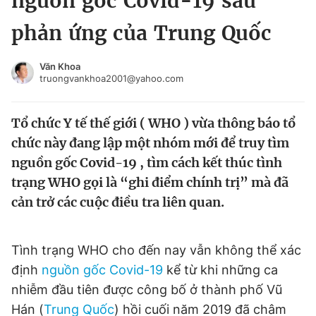
nguồn gốc Covid-19 sau
Chuyên mục khác
phản ứng của Trung Quốc
Tin đã xem
Chào ngày mới
Tin 24h
Văn Khoa
Đăng xuất
truongvankhoa2001@yahoo.com
Tin thị trường
Tin 360
Tổ chức Y tế thế giới ( WHO ) vừa thông báo tổ
Video
Magazine
chức này đang lập một nhóm mới để truy tìm
nguồn gốc Covid-19 , tìm cách kết thúc tình
trạng WHO gọi là “ghi điểm chính trị” mà đã
Sản phẩm khác
cản trở các cuộc điều tra liên quan.
Tiện ích
Bạn cần biết
Tình trạng WHO cho đến nay vẫn không thể xác
Thông tin tòa soạn
Liên hệ quảng cáo
định
nguồn gốc Covid-19
kể từ khi những ca
nhiễm đầu tiên được công bố ở thành phố Vũ
Hán (
Trung Quốc
) hồi cuối năm 2019 đã châm