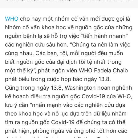
Giấy phép xuất bản số 110/GP - BTTTT cấp ngày 24.3.2020
© 2003-2026 Bản quyền thuộc về Báo Thanh Niên. Cấm sao
chép dưới mọi hình thức nếu không có sự chấp thuận bằng văn
WHO
cho hay một nhóm cố vấn mới được gọi là
bản. Phát triển bởi ePi Technologies, JSC.
Nhóm cố vấn khoa học về nguồn gốc của những
nguồn bệnh lạ sẽ hỗ trợ việc “tiến hành nhanh”
các nghiên cứu sâu hơn. “Chúng ta nên làm việc
cùng nhau. Các bạn, tôi, mỗi người đều muốn
biết nguồn gốc của đại dịch tồi tệ nhất trong
một thế kỷ”, phát ngôn viên WHO Fadela Chaib
phát biểu trong cuộc họp báo ngày 13.8.
Cũng trong ngày 13.8, Washington hoan nghênh
kế hoạch điều tra nguồn gốc Covid-19 của WHO,
lưu ý cần "nhấn mạnh vào các nghiên cứu dựa
theo khoa học và nỗ lực dựa trên dữ liệu nhằm
tìm ra nguồn gốc Covid-19 để chúng ta có thể
phát hiện, phòng ngừa và ứng phó tốt hơn các