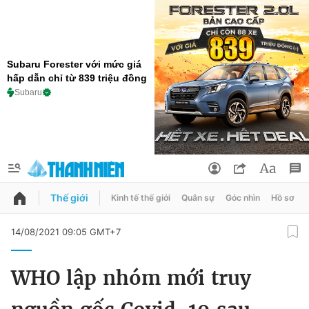
Subaru Forester với mức giá
hấp dẫn chỉ từ 839 triệu đồng
Subaru
Thế giới
Kinh tế thế giới
Quân sự
Góc nhìn
Hồ sơ
QUẢNG CÁO
ĐẶT BÁO
14/08/2021 09:05 GMT+7
Thông tin tài khoản
WHO lập nhóm mới truy
Đổi mật khẩu
Chuyên mục
Tin đã lưu