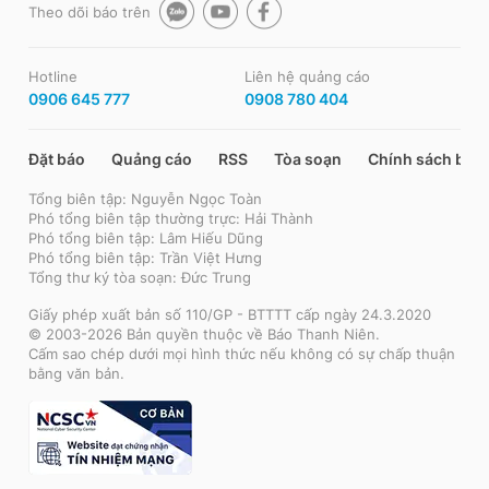
Theo dõi báo trên
Hotline
Liên hệ quảng cáo
0906 645 777
0908 780 404
Đặt báo
Quảng cáo
RSS
Tòa soạn
Chính sách bảo
Tổng biên tập: Nguyễn Ngọc Toàn
Phó tổng biên tập thường trực: Hải Thành
Phó tổng biên tập: Lâm Hiếu Dũng
Phó tổng biên tập: Trần Việt Hưng
Tổng thư ký tòa soạn: Đức Trung
Giấy phép xuất bản số 110/GP - BTTTT cấp ngày 24.3.2020
© 2003-2026 Bản quyền thuộc về Báo Thanh Niên.
Cấm sao chép dưới mọi hình thức nếu không có sự chấp thuận
bằng văn bản.