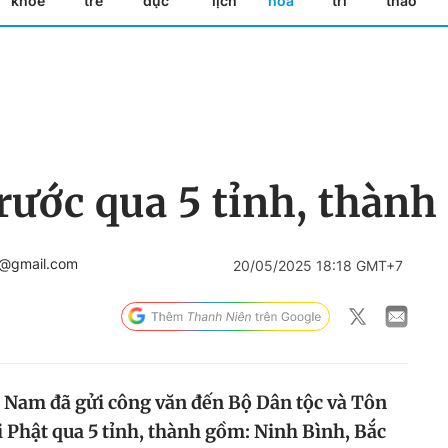
khỏe
trẻ
dục
lịch
hóa
trí
thao
 rước qua 5 tỉnh, thành
r@gmail.com
20/05/2025 18:18 GMT+7
ệt Nam đã gửi công văn đến Bộ Dân tộc và Tôn
ợi Phật qua 5 tỉnh, thành gồm: Ninh Bình, Bắc