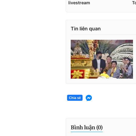
Tin liên quan
Chia sẻ
Bình luận (
0
)