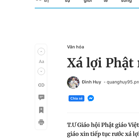
trị
sự
giới
tế
sống
Văn hóa
Xá lợi Phật
Đình Huy
- quanghuy95.p
Chia sẻ
T.Ư Giáo hội Phật giáo Vi
giáo xin tiếp tục rước xá l