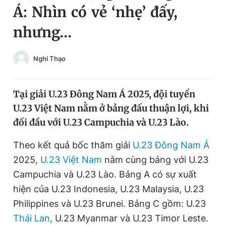
Á: Nhìn có vẻ ‘nhẹ’ đấy,
Chuyên mục khác
Tin đã xem
nhưng…
Chào ngày mới
Tin 24h
Đăng xuất
Nghi Thạo
Tin thị trường
Tin 360
Tại giải U.23 Đông Nam Á 2025, đội tuyển
Video
Magazine
U.23 Việt Nam nằm ở bảng đấu thuận lợi, khi
đối đầu với U.23 Campuchia và U.23 Lào.
Sản phẩm khác
Theo kết quả bốc thăm giải
U.23 Đông Nam Á
Tiện ích
Bạn cần biết
2025,
U.23 Việt Nam
nằm cùng bảng với U.23
Campuchia và U.23 Lào. Bảng A có sự xuất
Thông tin tòa soạn
Liên hệ quảng cáo
hiện của U.23 Indonesia, U.23 Malaysia, U.23
Philippines và U.23 Brunei. Bảng C gồm: U.23
Thái Lan
, U.23 Myanmar và U.23 Timor Leste.