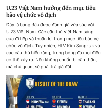
U.23 Việt Nam hướng đến mục tiêu
bảo vệ chức vô địch
Đọc Thanh Niên trên điện thoại
Đây là bảng đấu được đánh giá vừa sức với
U.23 Việt Nam. Các cầu thủ Việt Nam sáng
cửa đi tiếp và thuận lợi trong mục tiêu bảo vệ
chức vô địch. Tuy nhiên, HLV Kim Sang-sik và
Theo dõi báo trên
các cầu thủ hiểu rằng, trong bóng đá mọi điều
có thể xảy ra. Nếu không chuẩn bị cẩn thận,
Hotline
Liên hệ quảng cáo
0906 645 777
0908 780 404
mà chủ quan, sẽ phải trả giá đắt.
Đặt báo
Quảng cáo
RSS
Tòa soạn
Chính sách bảo
Tổng biên tập: Nguyễn Ngọc Toàn
Phó tổng biên tập thường trực: Hải Thành
Phó tổng biên tập: Lâm Hiếu Dũng
Phó tổng biên tập: Trần Việt Hưng
Tổng thư ký tòa soạn: Đức Trung