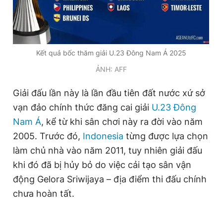
Giấy phép xuất bản số 110/GP - BTTTT cấp ngày 24.3.2020
© 2003-2026 Bản quyền thuộc về Báo Thanh Niên. Cấm sao
chép dưới mọi hình thức nếu không có sự chấp thuận bằng văn
bản. Phát triển bởi ePi Technologies, JSC.
Kết quả bốc thăm giải U.23 Đông Nam Á 2025
ẢNH: AFF
Giải đấu lần này là lần đầu tiên đất nước xứ sở
vạn đảo chính thức đăng cai giải
U.23 Đông
Nam Á
, kể từ khi sân chơi này ra đời vào năm
2005. Trước đó,
Indonesia
từng được lựa chọn
làm chủ nhà vào năm 2011, tuy nhiên giải đấu
khi đó đã bị hủy bỏ do việc cải tạo sân vận
động Gelora Sriwijaya – địa điểm thi đấu chính
chưa hoàn tất.