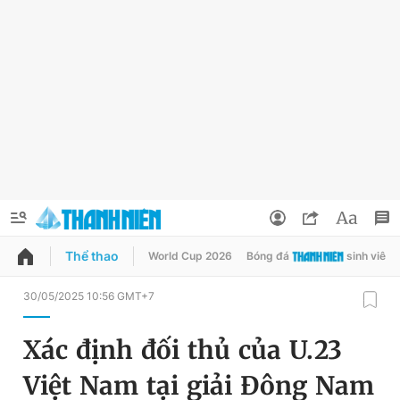
Thể thao
World Cup 2026
Bóng đá
sinh viên
QUẢNG CÁO
ĐẶT BÁO
30/05/2025 10:56 GMT+7
Thông tin tài khoản
Xác định đối thủ của U.23
Đổi mật khẩu
Chuyên mục
Việt Nam tại giải Đông Nam
Tin đã lưu