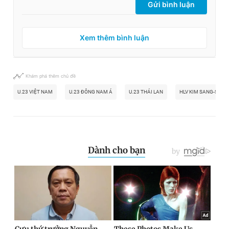
Gửi bình luận
Xem thêm bình luận
Khám phá thêm chủ đề
U.23 VIỆT NAM
U.23 ĐÔNG NAM Á
U.23 THÁI LAN
HLV KIM SANG-SIK