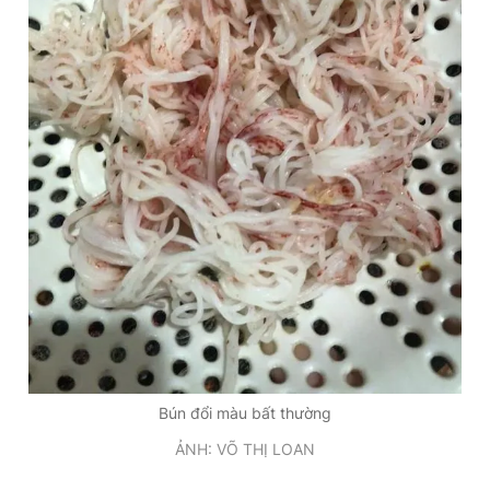
Giấy phép xuất bản số 110/GP - BTTTT cấp ngày 24.3.2020
© 2003-2026 Bản quyền thuộc về Báo Thanh Niên. Cấm sao
chép dưới mọi hình thức nếu không có sự chấp thuận bằng văn
bản. Phát triển bởi ePi Technologies, JSC.
Bún đổi màu bất thường
ẢNH: VÕ THỊ LOAN