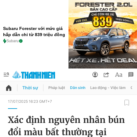
Subaru Forester với mức giá
hấp dẫn chỉ từ 839 triệu đồng
Subaru
Thời sự
Pháp luật
Dân sinh
Lao động - Việc làm
Quy
QUẢNG CÁO
ĐẶT BÁO
17/07/2025 16:23 GMT+7
Thông tin tài khoản
Xác định nguyên nhân bún
Đổi mật khẩu
Chuyên mục
đổi màu bất thường tại
Tin đã lưu