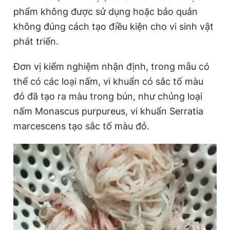
phẩm không được sử dụng hoặc bảo quản
không đúng cách tạo điều kiện cho vi sinh vật
Đọc Thanh Niên trên điện thoại
phát triển.
Đơn vị kiểm nghiệm nhận định, trong mẫu có
thể có các loại nấm, vi khuẩn có sắc tố màu
đỏ đã tạo ra màu trong bún, như chủng loại
Theo dõi báo trên
nấm Monascus purpureus, vi khuẩn Serratia
marcescens tạo sắc tố màu đỏ.
Hotline
Liên hệ quảng cáo
0906 645 777
0908 780 404
Đặt báo
Quảng cáo
RSS
Tòa soạn
Chính sách bảo
Tổng biên tập: Nguyễn Ngọc Toàn
Phó tổng biên tập thường trực: Hải Thành
Phó tổng biên tập: Lâm Hiếu Dũng
Phó tổng biên tập: Trần Việt Hưng
Tổng thư ký tòa soạn: Đức Trung