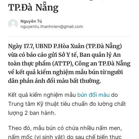
TP.Đà Nẵng
Chuyên mục khác
Tin đã xem
Chào ngày mới
Tin 24h
Nguyễn Tú
nguyentu.thanhnien@gmail.com
Đăng xuất
Tin thị trường
Tin 360
Ngày 17.7, UBND P.Hòa Xuân (TP.Đà Nẵng)
vừa có báo cáo gửi Sở Y tế, Ban quản lý An
Video
Magazine
toàn thực phẩm (ATTP), Công an TP.Đà Nẵng
về kết quả kiểm nghiệm mẫu bún từ người
dân phản ánh đổi màu bất thường.
Sản phẩm khác
Tiện ích
Kết quả kiểm nghiệm mẫu
Bạn cần biết
bún đổi màu
do
Trung tâm Kỹ thuật tiêu chuẩn đo lường chất
lượng 2 ban hành.
Thông tin tòa soạn
Liên hệ quảng cáo
Theo đó, mẫu bún có chứa nhiều nấm men,
nấm mốc (vi sinh vật) do sau chế biến thực