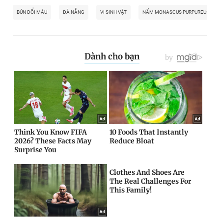
BÚN ĐỔI MÀU
ĐÀ NẴNG
VI SINH VẬT
NẤM MONASCUS PURPUREUS