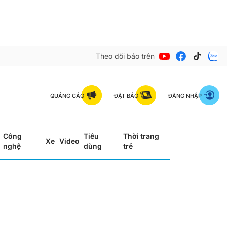
Theo dõi báo trên
QUẢNG CÁO
ĐẶT BÁO
ĐĂNG NHẬP
Công
Tiêu
Thời trang
Xe
Video
nghệ
dùng
trẻ