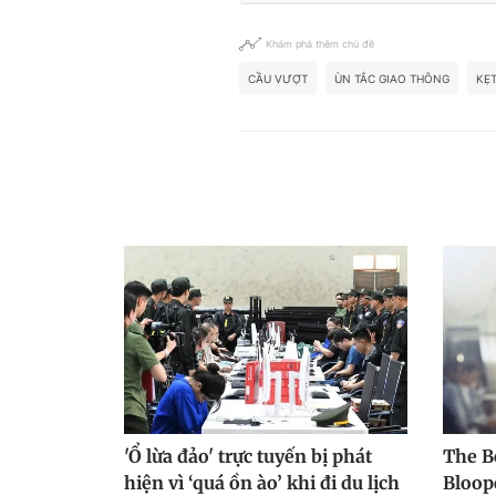
Khám phá thêm chủ đề
CẦU VƯỢT
ÙN TẮC GIAO THÔNG
KẸT