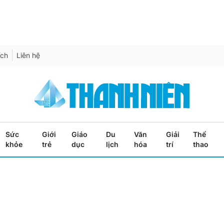
ích
Liên hệ
Sức
Giới
Giáo
Du
Văn
Giải
Thể
khỏe
trẻ
dục
lịch
hóa
trí
thao