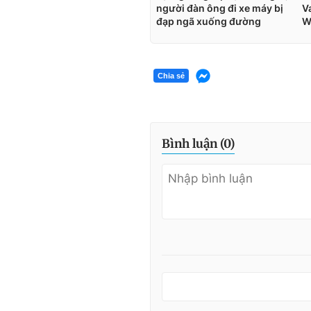
Chia sẻ
Bình luận (
0
)