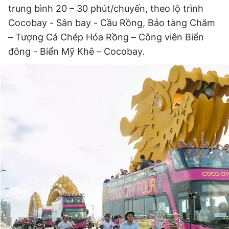
trung bình 20 – 30 phút/chuyến, theo lộ trình
Giấy phép xuất bản số 110/GP - BTTTT cấp ngày 24.3.2020
© 2003-2026 Bản quyền thuộc về Báo Thanh Niên. Cấm sao
Cocobay - Sân bay - Cầu Rồng, Bảo tàng Chăm
chép dưới mọi hình thức nếu không có sự chấp thuận bằng văn
– Tượng Cá Chép Hóa Rồng – Công viên Biển
bản. Phát triển bởi ePi Technologies, JSC.
đông - Biển Mỹ Khê – Cocobay.