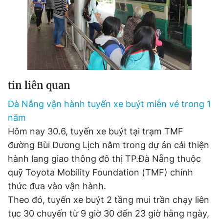
Đọc Thanh Niên trên điện thoại
tin liên quan
Theo dõi báo trên
Đà Nẵng vận hành tuyến xe buýt miễn vé trong 1
năm
Hotline
Liên hệ quảng cáo
Hôm nay 30.6, tuyến xe buýt tại trạm TMF
0906 645 777
0908 780 404
đường Bùi Dương Lịch nằm trong dự án cải thiện
hành lang giao thông đô thị TP.Đà Nẵng thuộc
Đặt báo
Quảng cáo
RSS
Tòa soạn
Chính sách bảo
quỹ Toyota Mobility Foundation (TMF) chính
Tổng biên tập: Nguyễn Ngọc Toàn
thức đưa vào vận hành.
Phó tổng biên tập thường trực: Hải Thành
Phó tổng biên tập: Lâm Hiếu Dũng
Theo đó, tuyến xe buýt 2 tầng mui trần chạy liên
Phó tổng biên tập: Trần Việt Hưng
Tổng thư ký tòa soạn: Đức Trung
tục 30 chuyến từ 9 giờ 30 đến 23 giờ hằng ngày,