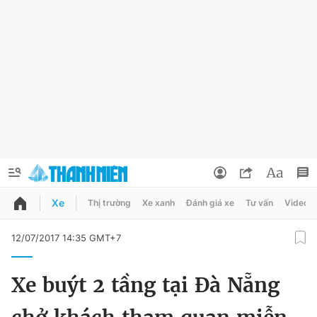
Xe
Thị trường
Xe xanh
Đánh giá xe
Tư vấn
Video
QUẢNG CÁO
ĐẶT BÁO
12/07/2017 14:35 GMT+7
Thông tin tài khoản
Xe buýt 2 tầng tại Đà Nẵng
Đổi mật khẩu
Chuyên mục
Tin đã lưu