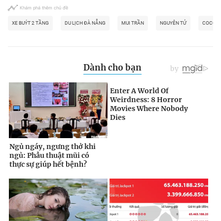
Khám phá thêm chủ đề
XE BUÝT 2 TẦNG
DU LỊCH ĐÀ NẴNG
MUI TRẦN
NGUYÊN TỬ
COCOB