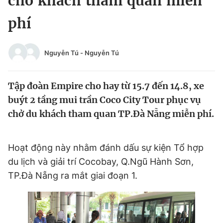
chở khách tham quan miễn
Chuyên mục khác
phí
Tin đã xem
Chào ngày mới
Tin 24h
Đăng xuất
Nguyễn Tú
-
Nguyễn Tú
Tin thị trường
Tin 360
Tập đoàn Empire cho hay từ 15.7 đến 14.8, xe
Video
Magazine
buýt 2 tầng mui trần Coco City Tour phục vụ
chở du khách tham quan TP.Đà Nẵng miễn phí.
Sản phẩm khác
Hoạt động này nhằm đánh dấu sự kiện Tổ hợp
Tiện ích
Bạn cần biết
du lịch và giải trí Cocobay, Q.Ngũ Hành Sơn,
TP.Đà Nẵng ra mắt giai đoạn 1.
Thông tin tòa soạn
Liên hệ quảng cáo