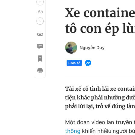
Xe containe
tô con ép lùi
Nguyễn Duy
Chia sẻ
Tài xế cố tình lái xe cont
tiện khác phải nhường đườ
phải lùi lại, trở về đúng l
Một đoạn video lan truyền
thông
khiến nhiều người bứ