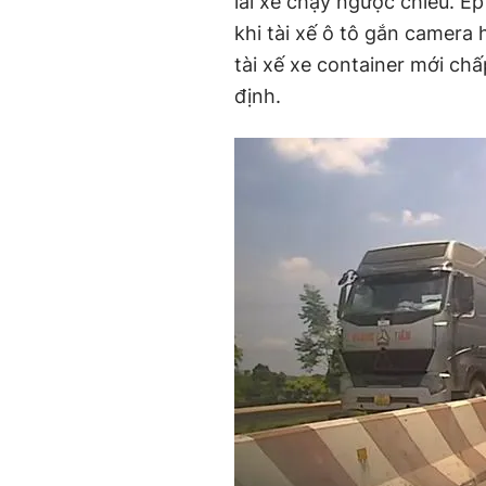
lái xe chạy ngược chiều. Ép
khi tài xế ô tô gắn camera
tài xế xe container mới ch
định.