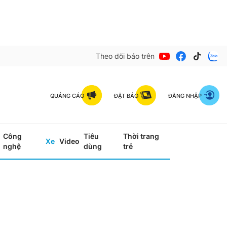
Theo dõi báo trên
QUẢNG CÁO
ĐẶT BÁO
ĐĂNG NHẬP
Công
Tiêu
Thời trang
Xe
Video
nghệ
dùng
trẻ