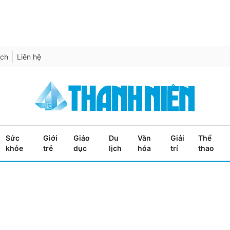
ích
Liên hệ
Sức
Giới
Giáo
Du
Văn
Giải
Thể
khỏe
trẻ
dục
lịch
hóa
trí
thao