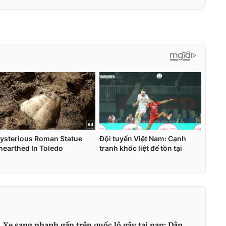
Xe sang phanh gấp trên quốc lộ gây tai nạn: Dân