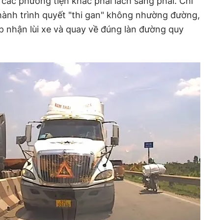
 các phương tiện khác phải lách sang phải. Chỉ
 hành trình quyết "thi gan" không nhường đường,
ấp nhận lùi xe và quay về đúng làn đường quy