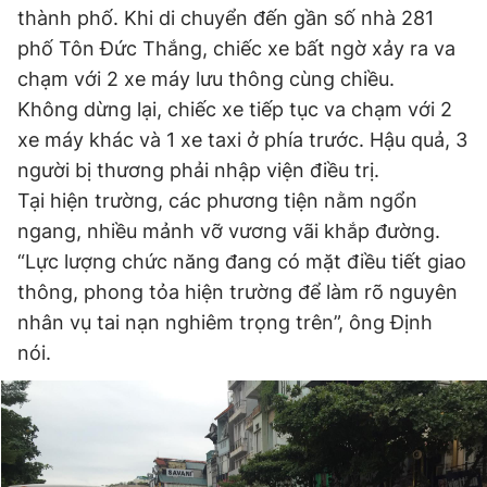
thành phố. Khi di chuyển đến gần số nhà 281
Đọc Thanh Niên trên điện thoại
phố Tôn Đức Thắng, chiếc xe bất ngờ xảy ra va
chạm với 2 xe máy lưu thông cùng chiều.
Không dừng lại, chiếc xe tiếp tục va chạm với 2
xe máy khác và 1 xe taxi ở phía trước. Hậu quả, 3
người bị thương phải nhập viện điều trị.
Theo dõi báo trên
Tại hiện trường, các phương tiện nằm ngổn
ngang, nhiều mảnh vỡ vương vãi khắp đường.
Hotline
Liên hệ quảng cáo
“Lực lượng chức năng đang có mặt điều tiết giao
0906 645 777
0908 780 404
thông, phong tỏa hiện trường để làm rõ nguyên
nhân vụ tai nạn nghiêm trọng trên”, ông Định
Đặt báo
Quảng cáo
RSS
Tòa soạn
Chính sách bảo
nói.
Tổng biên tập: Nguyễn Ngọc Toàn
Phó tổng biên tập thường trực: Hải Thành
Phó tổng biên tập: Lâm Hiếu Dũng
Phó tổng biên tập: Trần Việt Hưng
Tổng thư ký tòa soạn: Đức Trung
Giấy phép xuất bản số 110/GP - BTTTT cấp ngày 24.3.2020