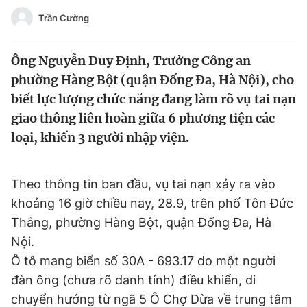
Tin đã xem
Trần Cường
Chào ngày mới
Tin 24h
Đăng xuất
Ông Nguyễn Duy Định, Trưởng Công an
Tin thị trường
Tin 360
phường Hàng Bột (quận Đống Đa, Hà Nội), cho
biết lực lượng chức năng đang làm rõ vụ tai nạn
Video
Magazine
giao thông liên hoàn giữa 6 phương tiện các
loại, khiến 3 người nhập viện.
Sản phẩm khác
Theo thông tin ban đầu, vụ tai nạn xảy ra vào
Tiện ích
Bạn cần biết
khoảng 16 giờ chiều nay, 28.9, trên phố Tôn Đức
Thắng, phường Hàng Bột, quận Đống Đa, Hà
Thông tin tòa soạn
Liên hệ quảng cáo
Nội.
Ô tô mang biển số 30A - 693.17 do một người
đàn ông (chưa rõ danh tính) điều khiển, di
chuyển hướng từ ngã 5 Ô Chợ Dừa về trung tâm