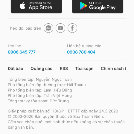
Theo dõi báo trên
Hotline
Liên hệ quảng cáo
0906 645 777
0908 780 404
Đặt báo
Quảng cáo
RSS
Tòa soạn
Chính sách bảo
Tổng biên tập: Nguyễn Ngọc Toàn
Phó tổng biên tập thường trực: Hải Thành
Phó tổng biên tập: Lâm Hiếu Dũng
Phó tổng biên tập: Trần Việt Hưng
Tổng thư ký tòa soạn: Đức Trung
Giấy phép xuất bản số 110/GP - BTTTT cấp ngày 24.3.2020
© 2003-2026 Bản quyền thuộc về Báo Thanh Niên.
Cấm sao chép dưới mọi hình thức nếu không có sự chấp thuận
bằng văn bản.