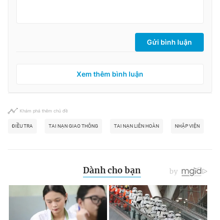
Gửi bình luận
Xem thêm bình luận
Khám phá thêm chủ đề
ĐIỀU TRA
TAI NẠN GIAO THÔNG
TAI NẠN LIÊN HOÀN
NHẬP VIỆN