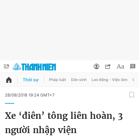
Thời sự
Pháp luật
Dân sinh
Lao động - Việc làm
Quy
QUẢNG CÁO
ĐẶT BÁO
28/09/2018 19:24 GMT+7
Thông tin tài khoản
Xe ‘điên’ tông liên hoàn, 3
Đổi mật khẩu
Chuyên mục
người nhập viện
Tin đã lưu
Chuyên mục khác