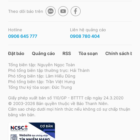
Theo dõi báo trên
Hotline
Liên hệ quảng cáo
0906 645 777
0908 780 404
Đặt báo
Quảng cáo
RSS
Tòa soạn
Chính sách bảo
Tổng biên tập: Nguyễn Ngọc Toàn
Phó tổng biên tập thường trực: Hải Thành
Phó tổng biên tập: Lâm Hiếu Dũng
Phó tổng biên tập: Trần Việt Hưng
Tổng thư ký tòa soạn: Đức Trung
Giấy phép xuất bản số 110/GP - BTTTT cấp ngày 24.3.2020
© 2003-2026 Bản quyền thuộc về Báo Thanh Niên.
Cấm sao chép dưới mọi hình thức nếu không có sự chấp thuận
bằng văn bản.