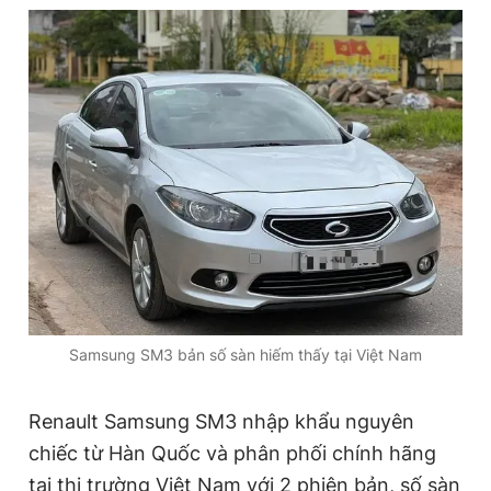
Đọc Thanh Niên trên điện thoại
Theo dõi báo trên
Hotline
Liên hệ quảng cáo
0906 645 777
0908 780 404
Samsung SM3 bản số sàn hiếm thấy tại Việt Nam
Đặt báo
Quảng cáo
RSS
Tòa soạn
Chính sách bảo
Tổng biên tập: Nguyễn Ngọc Toàn
Phó tổng biên tập thường trực: Hải Thành
Renault Samsung SM3 nhập khẩu nguyên
Phó tổng biên tập: Lâm Hiếu Dũng
chiếc từ Hàn Quốc và phân phối chính hãng
Phó tổng biên tập: Trần Việt Hưng
Tổng thư ký tòa soạn: Đức Trung
tại thị trường Việt Nam với 2 phiên bản, số sàn