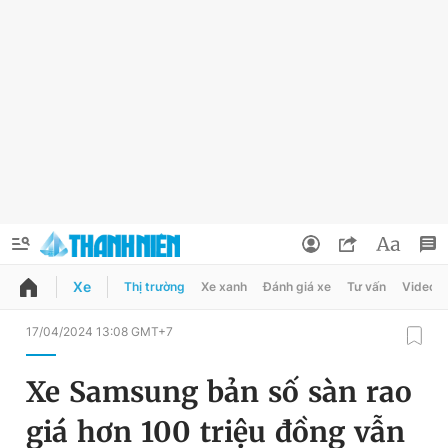
Xe
Thị trường
Xe xanh
Đánh giá xe
Tư vấn
Video
QUẢNG CÁO
ĐẶT BÁO
17/04/2024 13:08 GMT+7
Thông tin tài khoản
Xe Samsung bản số sàn rao
Đổi mật khẩu
Chuyên mục
giá hơn 100 triệu đồng vẫn
Tin đã lưu