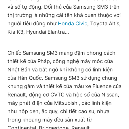
Giấy phép xuất bản số 110/GP - BTTTT cấp ngày 24.3.2020
và số tự động. Đối thủ của Samsung SM3 trên
© 2003-2026 Bản quyền thuộc về Báo Thanh Niên. Cấm sao
thị trường là những cái tên khá quen thuộc với
chép dưới mọi hình thức nếu không có sự chấp thuận bằng văn
bản. Phát triển bởi ePi Technologies, JSC.
người tiêu dùng như
Honda Civic
, Toyota Altis,
Kia K3, Hyundai Elantra…
Chiếc Samsung SM3 mang đậm phong cách
thiết kế của Pháp, công nghệ máy móc của
Nhật Bản và bất ngờ khi không có linh kiện
của Hàn Quốc. Samsung SM3 sử dụng chung
khung gầm và thiết kế của mẫu xe Fluence của
Renault, động cơ CVTC và hộp số của Nissan,
máy phát điện của Mitsubishi, các linh kiện
như hộp đen, ắc quy, chi tiết cao su, nhựa
trong khoang máy đều sản xuất từ
Continental, Bridgestone, Renault...