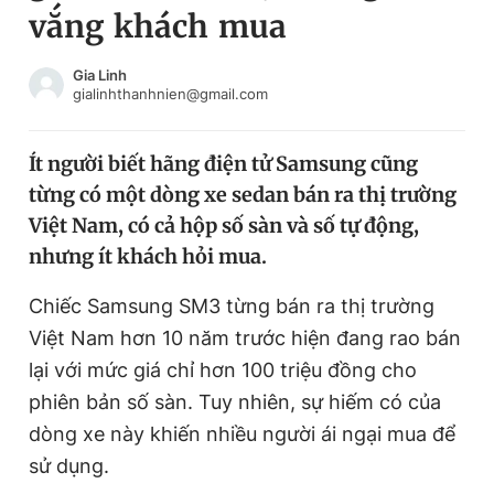
vắng khách mua
Chuyên mục khác
Tin đã xem
Chào ngày mới
Tin 24h
Gia Linh
gialinhthanhnien@gmail.com
Đăng xuất
Tin thị trường
Tin 360
Ít người biết hãng điện tử Samsung cũng
từng có một dòng xe sedan bán ra thị trường
Video
Magazine
Việt Nam, có cả hộp số sàn và số tự động,
nhưng ít khách hỏi mua.
Sản phẩm khác
Chiếc Samsung SM3 từng bán ra thị trường
Tiện ích
Bạn cần biết
Việt Nam hơn 10 năm trước hiện đang rao bán
lại với mức giá chỉ hơn 100 triệu đồng cho
phiên bản số sàn. Tuy nhiên, sự hiếm có của
Thông tin tòa soạn
Liên hệ quảng cáo
dòng xe này khiến nhiều người ái ngại mua để
sử dụng.