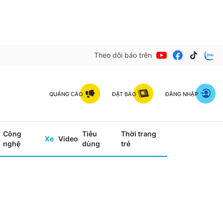
Theo dõi báo trên
QUẢNG CÁO
ĐẶT BÁO
ĐĂNG NHẬP
Công
Tiêu
Thời trang
Xe
Video
nghệ
dùng
trẻ