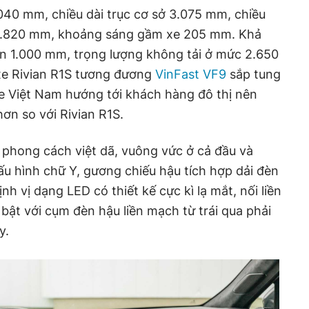
.040 mm, chiều dài trục cơ sở 3.075 mm, chiều
 1.820 mm, khoảng sáng gầm xe 205 mm. Khả
ến 1.000 mm, trọng lượng không tải ở mức 2.650
 xe Rivian R1S tương đương
VinFast VF9
sắp tung
xe Việt Nam hướng tới khách hàng đô thị nên
ơn so với Rivian R1S.
o phong cách việt dã, vuông vức ở cả đầu và
ấu hình chữ Y, gương chiếu hậu tích hợp dải đèn
nh vị dạng LED có thiết kế cực kì lạ mắt, nối liền
 bật với cụm đèn hậu liền mạch từ trái qua phải
y.