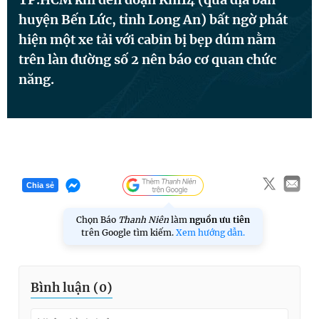
huyện Bến Lức, tỉnh Long An) bất ngờ phát
Đọc Thanh Niên trên điện thoại
hiện một xe tải với cabin bị bẹp dúm nằm
trên làn đường số 2 nên báo cơ quan chức
năng.
Theo dõi báo trên
Hotline
Liên hệ quảng cáo
0906 645 777
0908 780 404
Chia sẻ
Đặt báo
Quảng cáo
RSS
Tòa soạn
Chính sách bảo
Chọn Báo
Thanh Niên
làm
nguồn ưu tiên
trên Google tìm kiếm.
Xem hướng dẫn.
Tổng biên tập: Nguyễn Ngọc Toàn
Phó tổng biên tập thường trực: Hải Thành
Phó tổng biên tập: Lâm Hiếu Dũng
Phó tổng biên tập: Trần Việt Hưng
Bình luận (
0
)
Tổng thư ký tòa soạn: Đức Trung
Giấy phép xuất bản số 110/GP - BTTTT cấp ngày 24.3.2020