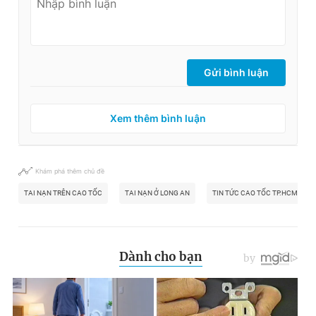
© 2003-2026 Bản quyền thuộc về Báo Thanh Niên. Cấm sao
chép dưới mọi hình thức nếu không có sự chấp thuận bằng văn
bản. Phát triển bởi ePi Technologies, JSC.
Gửi bình luận
Xem thêm bình luận
Khám phá thêm chủ đề
TAI NẠN TRÊN CAO TỐC
TAI NẠN Ở LONG AN
TIN TỨC CAO TỐC TP.HCM - TR