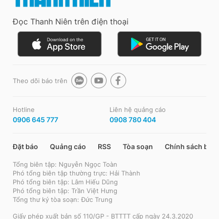
Đọc Thanh Niên trên điện thoại
Theo dõi báo trên
Hotline
Liên hệ quảng cáo
0906 645 777
0908 780 404
Đặt báo
Quảng cáo
RSS
Tòa soạn
Chính sách bảo
Tổng biên tập: Nguyễn Ngọc Toàn
Phó tổng biên tập thường trực: Hải Thành
Phó tổng biên tập: Lâm Hiếu Dũng
Phó tổng biên tập: Trần Việt Hưng
Tổng thư ký tòa soạn: Đức Trung
Giấy phép xuất bản số 110/GP - BTTTT cấp ngày 24.3.2020