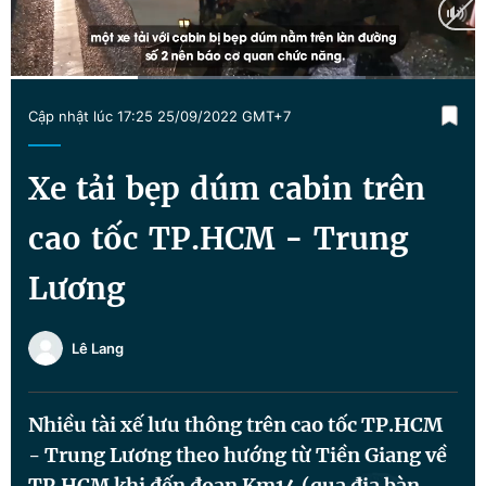
Tin đã xem
Chào ngày mới
Tin 24h
Đăng xuất
Current
0:17
/
Duration
1:02
Tin thị trường
Tin 360
Cập nhật lúc 17:25 25/09/2022 GMT+7
Time
Video
Magazine
Xe tải bẹp dúm cabin trên
cao tốc TP.HCM - Trung
Sản phẩm khác
Lương
Tiện ích
Bạn cần biết
Lê Lang
Thông tin tòa soạn
Liên hệ quảng cáo
Nhiều tài xế lưu thông trên cao tốc TP.HCM
- Trung Lương theo hướng từ Tiền Giang về
TP.HCM khi đến đoạn Km14 (qua địa bàn