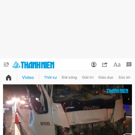
Video
Thời sự
Đời sống
Giải trí
Giáo dục
Sức khỏe
QUẢNG CÁO
ĐẶT BÁO
Thông tin tài khoản
Đổi mật khẩu
Chuyên mục
Tin đã lưu
Chuyên mục khác