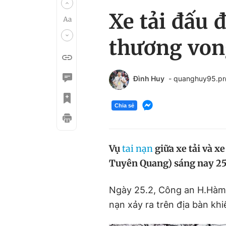
Xe tải đấu 
thương von
Đình Huy
- quanghuy95.p
Chia sẻ
Vụ
tai nạn
giữa xe tải và x
Tuyên Quang) sáng nay 25.
Ngày 25.2, Công an H.Hàm 
nạn xảy ra trên địa bàn kh