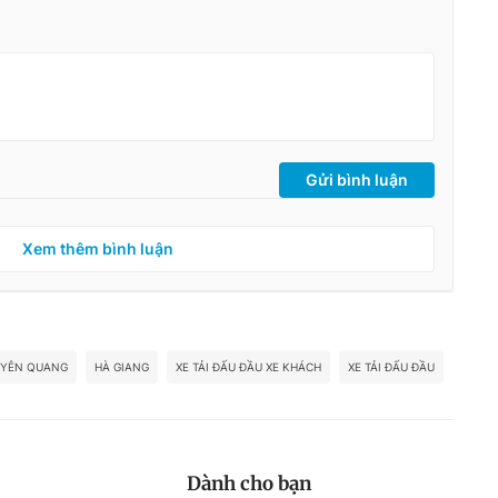
Gửi bình luận
Xem thêm bình luận
UYÊN QUANG
HÀ GIANG
XE TẢI ĐẤU ĐẦU XE KHÁCH
XE TẢI ĐẤU ĐẦU