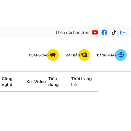
Theo dõi báo trên
QUẢNG CÁO
ĐẶT BÁO
ĐĂNG NHẬP
Công
Tiêu
Thời trang
Xe
Video
nghệ
dùng
trẻ