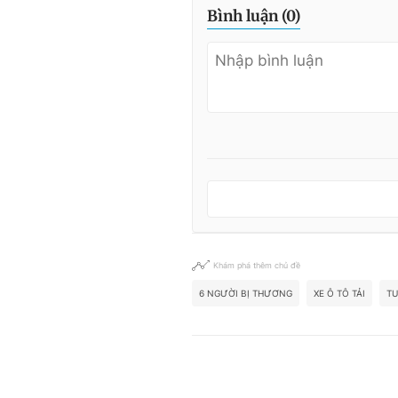
Bình luận (
0
)
Khám phá thêm chủ đề
6 NGƯỜI BỊ THƯƠNG
XE Ô TÔ TẢI
T