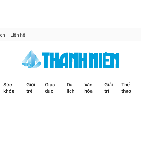
ích
Liên hệ
Sức
Giới
Giáo
Du
Văn
Giải
Thể
khỏe
trẻ
dục
lịch
hóa
trí
thao