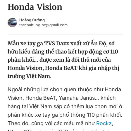
Honda Vision
Chuyên mục khác
Tin đã xem
Chào ngày mới
Tin 24h
Hoàng Cường
tranbahung.bc@gmail.com
Đăng xuất
Tin thị trường
Tin 360
Mẫu xe tay ga TVS Dazz xuất xứ Ấn Độ, sở
hữu kiểu dáng thể thao kết hợp động cơ 110
Video
Magazine
phân khối… được xem là đối thủ mới của
Honda Vision, Honda BeAT khi gia nhập thị
trường Việt Nam.
Sản phẩm khác
Tiện ích
Ngoài những lựa chọn quen thuộc như Honda
Bạn cần biết
Vision, Honda BeAT, Yamaha Janus… khách
hàng tại Việt Nam sắp có thêm lựa chọn mới ở
Thông tin tòa soạn
Liên hệ quảng cáo
phân khúc xe tay ga phổ thông 110 phân khối.
Theo đó, cùng với các mẫu mã như
Rockz
,