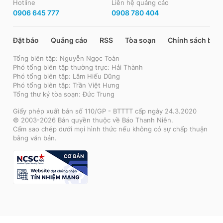
Hotline
Liên hệ quảng cáo
0906 645 777
0908 780 404
Đặt báo
Quảng cáo
RSS
Tòa soạn
Chính sách bảo
Tổng biên tập: Nguyễn Ngọc Toàn
Phó tổng biên tập thường trực: Hải Thành
Phó tổng biên tập: Lâm Hiếu Dũng
Phó tổng biên tập: Trần Việt Hưng
Tổng thư ký tòa soạn: Đức Trung
Giấy phép xuất bản số 110/GP - BTTTT cấp ngày 24.3.2020
© 2003-2026 Bản quyền thuộc về Báo Thanh Niên.
Cấm sao chép dưới mọi hình thức nếu không có sự chấp thuận
bằng văn bản.