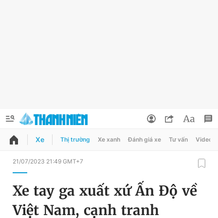
Xe
Thị trường
Xe xanh
Đánh giá xe
Tư vấn
Video
QUẢNG CÁO
ĐẶT BÁO
21/07/2023 21:49 GMT+7
Thông tin tài khoản
Xe tay ga xuất xứ Ấn Độ về
Đổi mật khẩu
Chuyên mục
Việt Nam, cạnh tranh
Tin đã lưu