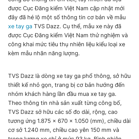
Giấy phép xuất bản số 110/GP - BTTTT cấp ngày 24.3.2020
được Cục Đăng kiểm Việt Nam cập nhật mới
© 2003-2026 Bản quyền thuộc về Báo Thanh Niên. Cấm sao
đây đã hé lộ một số thông tin cơ bản về mẫu
chép dưới mọi hình thức nếu không có sự chấp thuận bằng văn
bản. Phát triển bởi ePi Technologies, JSC.
xe tay ga
TVS Dazz. Cụ thể, mẫu xe này đã
được Cục Đăng kiểm Việt Nam thử nghiệm và
công khai mức tiêu thụ nhiên liệu kiểu loại xe
kèm mẫu nhãn năng lượng.
TVS Dazz là dòng xe tay ga phổ thông, sở hữu
thiết kế nhỏ gọn, trang bị cơ bản hướng đến
nhóm khách hàng lần đầu mua xe tay ga.
Theo thông tin nhà sản xuất từng công bố,
TVS Dazz sở hữu các số đo dài, rộng, cao
tương ứng 1.875 x 670 x 1.050 (mm), chiều dài
cơ sở 1.240 mm, chiều cao yên 150 mm và
trọng lượng xe chỉ ở mức 93 kg. Bình nhiên