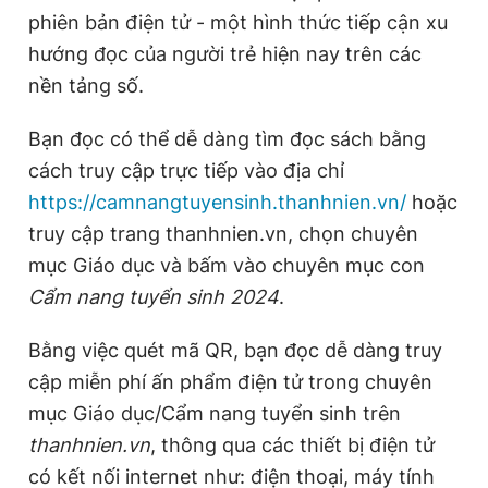
phiên bản điện tử - một hình thức tiếp cận xu
hướng đọc của người trẻ hiện nay trên các
Đọc Thanh Niên trên điện thoại
nền tảng số.
Bạn đọc có thể dễ dàng tìm đọc sách bằng
cách truy cập trực tiếp vào địa chỉ
https://camnangtuyensinh.thanhnien.vn/
hoặc
Theo dõi báo trên
truy cập trang thanhnien.vn, chọn chuyên
mục Giáo dục và bấm vào chuyên mục con
Hotline
Liên hệ quảng cáo
0906 645 777
0908 780 404
Cẩm nang tuyển sinh 2024
.
Bằng việc quét mã QR, bạn đọc dễ dàng truy
Đặt báo
Quảng cáo
RSS
Tòa soạn
Chính sách bảo
cập miễn phí ấn phẩm điện tử trong chuyên
Tổng biên tập: Nguyễn Ngọc Toàn
mục Giáo dục/Cẩm nang tuyển sinh trên
Phó tổng biên tập thường trực: Hải Thành
Phó tổng biên tập: Lâm Hiếu Dũng
thanhnien.vn
, thông qua các thiết bị điện tử
Phó tổng biên tập: Trần Việt Hưng
Tổng thư ký tòa soạn: Đức Trung
có kết nối internet như: điện thoại, máy tính