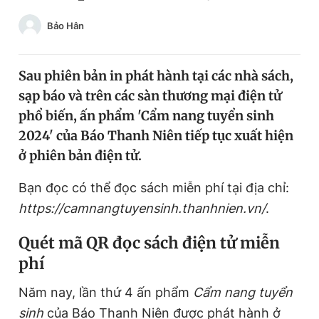
Chuyên mục khác
Bảo Hân
Tin đã xem
Chào ngày mới
Tin 24h
Đăng xuất
Sau phiên bản in phát hành tại các nhà sách,
Tin thị trường
Tin 360
sạp báo và trên các sàn thương mại điện tử
phổ biến, ấn phẩm 'Cẩm nang tuyển sinh
2024' của Báo Thanh Niên tiếp tục xuất hiện
Video
Magazine
ở phiên bản điện tử.
Bạn đọc có thể đọc sách miễn phí tại địa chỉ:
Sản phẩm khác
https://camnangtuyensinh.thanhnien.vn/
.
Tiện ích
Bạn cần biết
Q
uét mã
QR
đọc sách điện tử
miễn
Thông tin tòa soạn
phí
Liên hệ quảng cáo
Năm nay, lần thứ 4 ấn phẩm
Cẩm nang tuyển
sinh
của Báo Thanh Niên được phát hành ở