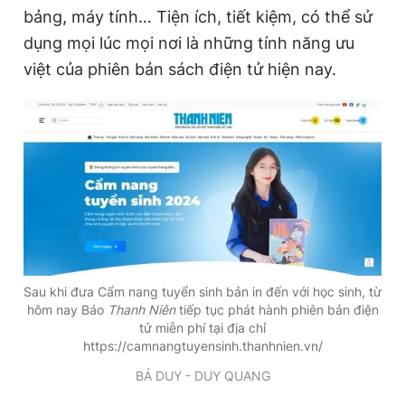
bảng, máy tính… Tiện ích, tiết kiệm, có thể sử
Giấy phép xuất bản số 110/GP - BTTTT cấp ngày 24.3.2020
© 2003-2026 Bản quyền thuộc về Báo Thanh Niên. Cấm sao
dụng mọi lúc mọi nơi là những tính năng ưu
chép dưới mọi hình thức nếu không có sự chấp thuận bằng văn
bản. Phát triển bởi ePi Technologies, JSC.
việt của phiên bản sách điện tử hiện nay.
Sau khi đưa Cẩm nang tuyển sinh bản in đến với học sinh, từ
hôm nay Báo
Thanh Niên
tiếp tục phát hành phiên bản điện
tử miễn phí tại địa chỉ
https://camnangtuyensinh.thanhnien.vn/
BÁ DUY - DUY QUANG