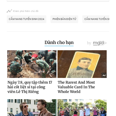
Khám phá thêm chủ đề
CẨM NANG TUYỂN SINH 2024
PHIÊN BẢN ĐIỆN TỬ
CẨM NANG TUYỂN SINH