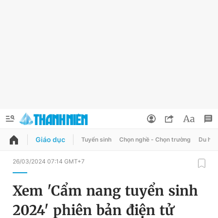
Giáo dục
Tuyển sinh
Chọn nghề - Chọn trường
Du học
QUẢNG CÁO
ĐẶT BÁO
26/03/2024 07:14 GMT+7
Thông tin tài khoản
Xem 'Cẩm nang tuyển sinh
Đổi mật khẩu
Chuyên mục
2024' phiên bản điện tử
Tin đã lưu