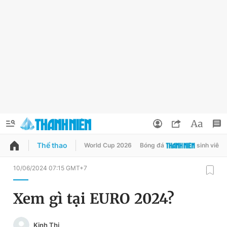
Thể thao
World Cup 2026
Bóng đá
sinh viên
QUẢNG CÁO
ĐẶT BÁO
10/06/2024 07:15 GMT+7
Thông tin tài khoản
Xem gì tại EURO 2024?
Đổi mật khẩu
Chuyên mục
Kinh Thi
Tin đã lưu