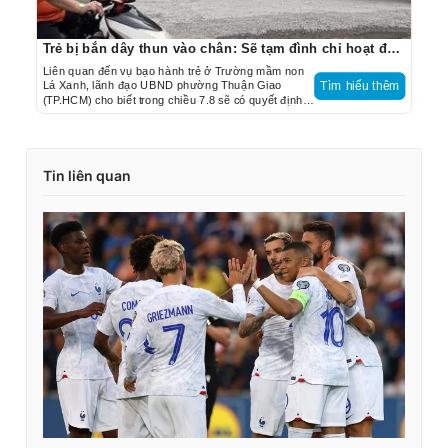
Trẻ bị bắn dây thun vào chân: Sẽ tạm đình chỉ hoạt động Trường mầm non Lá Xanh
Liên quan đến vụ bạo hành trẻ ở Trường mầm non
Lá Xanh, lãnh đạo UBND phường Thuận Giao
Tìm hiểu thêm
(TP.HCM) cho biết trong chiều 7.8 sẽ có quyết định
tạm đình chỉ hoạt động đối với Trường mầm non Lá
Xanh để cơ quan công an điều tra làm rõ.
Tin liên quan