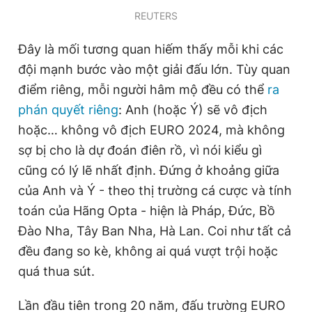
Giấy phép xuất bản số 110/GP - BTTTT cấp ngày 24.3.2020
REUTERS
© 2003-2026 Bản quyền thuộc về Báo Thanh Niên. Cấm sao
chép dưới mọi hình thức nếu không có sự chấp thuận bằng văn
Đây là mối tương quan hiếm thấy mỗi khi các
bản. Phát triển bởi ePi Technologies, JSC.
đội mạnh bước vào một giải đấu lớn. Tùy quan
điểm riêng, mỗi người hâm mộ đều có thể
ra
phán quyết riêng
: Anh (hoặc Ý) sẽ vô địch
hoặc… không vô địch EURO 2024, mà không
sợ bị cho là dự đoán điên rồ, vì nói kiểu gì
cũng có lý lẽ nhất định. Đứng ở khoảng giữa
của Anh và Ý - theo thị trường cá cược và tính
toán của Hãng Opta - hiện là Pháp, Đức, Bồ
Đào Nha, Tây Ban Nha, Hà Lan. Coi như tất cả
đều đang so kè, không ai quá vượt trội hoặc
quá thua sút.
Lần đầu tiên trong 20 năm, đấu trường EURO