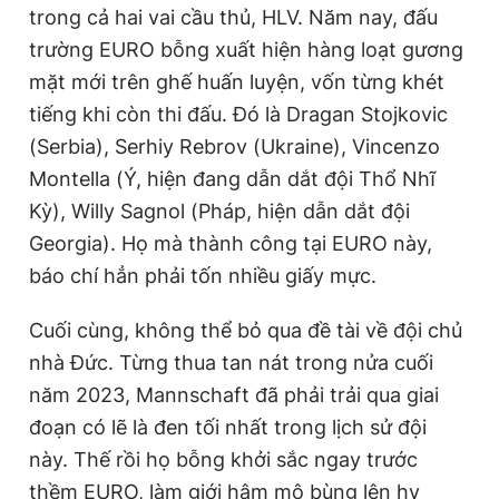
trong cả hai vai cầu thủ, HLV. Năm nay, đấu
trường EURO bỗng xuất hiện hàng loạt gương
mặt mới trên ghế huấn luyện, vốn từng khét
tiếng khi còn thi đấu. Đó là Dragan Stojkovic
(Serbia), Serhiy Rebrov (Ukraine), Vincenzo
Montella (Ý, hiện đang dẫn dắt đội Thổ Nhĩ
Kỳ), Willy Sagnol (Pháp, hiện dẫn dắt đội
Georgia). Họ mà thành công tại EURO này,
báo chí hẳn phải tốn nhiều giấy mực.
Cuối cùng, không thể bỏ qua đề tài về đội chủ
nhà Đức. Từng thua tan nát trong nửa cuối
năm 2023, Mannschaft đã phải trải qua giai
đoạn có lẽ là đen tối nhất trong lịch sử đội
này. Thế rồi họ bỗng khởi sắc ngay trước
thềm EURO, làm giới hâm mộ bùng lên hy