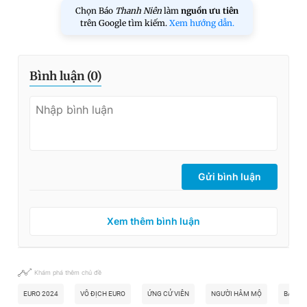
Chọn Báo
Thanh Niên
làm
nguồn ưu tiên
trên Google tìm kiếm.
Xem hướng dẫn.
Bình luận (
0
)
Gửi bình luận
Xem thêm bình luận
Khám phá thêm chủ đề
EURO 2024
VÔ ĐỊCH EURO
ỨNG CỬ VIÊN
NGƯỜI HÂM MỘ
BẢNG 