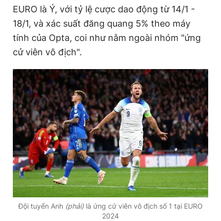
EURO là Ý, với tỷ lệ cược dao động từ 14/1 -
18/1, và xác suất đăng quang 5% theo máy
Đọc Thanh Niên trên điện thoại
tính của Opta, coi như nằm ngoài nhóm "ứng
cử viên vô địch".
Theo dõi báo trên
Hotline
Liên hệ quảng cáo
0906 645 777
0908 780 404
Đặt báo
Quảng cáo
RSS
Tòa soạn
Chính sách bảo
Tổng biên tập: Nguyễn Ngọc Toàn
Phó tổng biên tập thường trực: Hải Thành
Phó tổng biên tập: Lâm Hiếu Dũng
Phó tổng biên tập: Trần Việt Hưng
Đội tuyển Anh
(phải)
là ứng cử viên vô địch số 1 tại EURO
Tổng thư ký tòa soạn: Đức Trung
2024