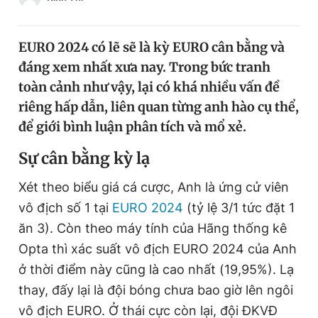
Chuyên mục khác
Tin đã xem
EURO 2024 có lẽ sẽ là kỳ EURO cân bằng và
Chào ngày mới
Tin 24h
đáng xem nhất xưa nay. Trong bức tranh
Đăng xuất
toàn cảnh như vậy, lại có khá nhiều vấn đề
Tin thị trường
Tin 360
riêng hấp dẫn, liên quan từng anh hào cụ thể,
để giới bình luận phân tích và mổ xẻ.
Video
Magazine
Sự cân bằng kỳ lạ
Xét theo biểu giá cá cược, Anh là ứng cử viên
Sản phẩm khác
vô địch số 1 tại
EURO 2024
(tỷ lệ 3/1 tức đặt 1
Tiện ích
Bạn cần biết
ăn 3). Còn theo máy tính của Hãng thống kê
Opta thì xác suất vô địch EURO 2024 của Anh
Thông tin tòa soạn
Liên hệ quảng cáo
ở thời điểm này cũng là cao nhất (19,95%). Lạ
thay, đấy lại là đội bóng chưa bao giờ lên ngôi
vô địch EURO. Ở thái cực còn lại, đội ĐKVĐ