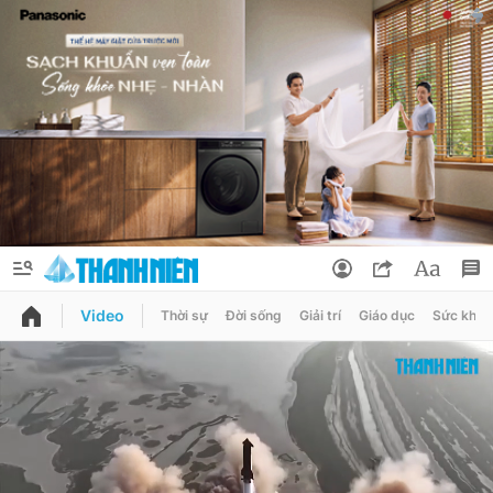
Video
Thời sự
Đời sống
Giải trí
Giáo dục
Sức khỏe
QUẢNG CÁO
ĐẶT BÁO
Thông tin tài khoản
Đổi mật khẩu
Chuyên mục
Tin đã lưu