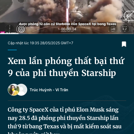
Chuyên mục khác
Tin đã xem
Chào ngày mới
Tin 24h
Đăng xuất
Tin thị trường
Tin 360
Current
0:20
/
Duration
2:24
Cập nhật lúc 19:35 28/05/2025 GMT+7
Time
Video
Magazine
Xem lần phóng thất bại thứ
9 của phi thuyền Starship
Sản phẩm khác
Trúc Huỳnh
-
Vi Trân
Tiện ích
Bạn cần biết
Công ty SpaceX của tỉ phú Elon Musk sáng
Thông tin tòa soạn
Liên hệ quảng cáo
nay 28.5 đã phóng phi thuyền Starship lần
thứ 9 từ bang Texas và bị mất kiểm soát sau