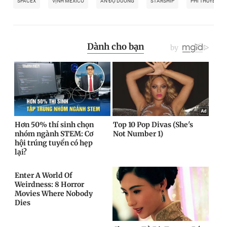
SPACEX
VỊNH MEXICO
ẤN ĐỘ DƯƠNG
STARSHIP
PHI THUYỀN