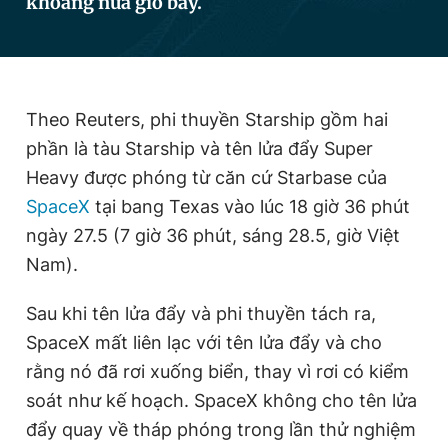
khoảng nửa giờ bay.
Đọc Thanh Niên trên điện thoại
Theo Reuters, phi thuyền Starship gồm hai
phần là tàu Starship và tên lửa đẩy Super
Heavy được phóng từ căn cứ Starbase của
Theo dõi báo trên
SpaceX
tại bang Texas vào lúc 18 giờ 36 phút
ngày 27.5 (7 giờ 36 phút, sáng 28.5, giờ Việt
Hotline
Liên hệ quảng cáo
Nam).
0906 645 777
0908 780 404
Sau khi tên lửa đẩy và phi thuyền tách ra,
Đặt báo
Quảng cáo
RSS
Tòa soạn
Chính sách bảo
SpaceX mất liên lạc với tên lửa đẩy và cho
Tổng biên tập: Nguyễn Ngọc Toàn
rằng nó đã rơi xuống biển, thay vì rơi có kiểm
Phó tổng biên tập thường trực: Hải Thành
Phó tổng biên tập: Lâm Hiếu Dũng
soát như kế hoạch. SpaceX không cho tên lửa
Phó tổng biên tập: Trần Việt Hưng
đẩy quay về tháp phóng trong lần thử nghiệm
Tổng thư ký tòa soạn: Đức Trung