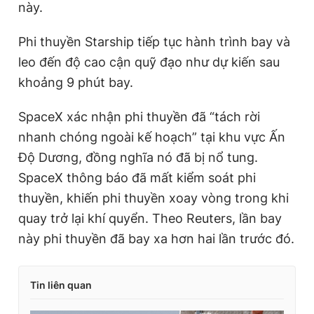
này.
Giấy phép xuất bản số 110/GP - BTTTT cấp ngày 24.3.2020
© 2003-2026 Bản quyền thuộc về Báo Thanh Niên. Cấm sao
chép dưới mọi hình thức nếu không có sự chấp thuận bằng văn
Phi thuyền Starship tiếp tục hành trình bay và
bản. Phát triển bởi ePi Technologies, JSC.
leo đến độ cao cận quỹ đạo như dự kiến sau
khoảng 9 phút bay.
SpaceX xác nhận phi thuyền đã “tách rời
nhanh chóng ngoài kế hoạch” tại khu vực Ấn
Độ Dương, đồng nghĩa nó đã bị nổ tung.
SpaceX thông báo đã mất kiểm soát phi
thuyền, khiến phi thuyền xoay vòng trong khi
quay trở lại khí quyển. Theo Reuters, lần bay
này phi thuyền đã bay xa hơn hai lần trước đó.
Tin liên quan