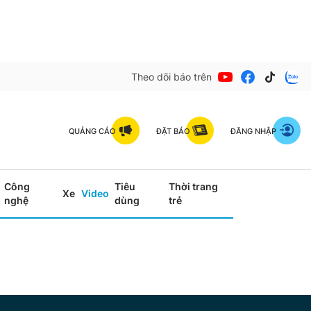
Theo dõi báo trên
QUẢNG CÁO
ĐẶT BÁO
ĐĂNG NHẬP
Công
Tiêu
Thời trang
Xe
Video
nghệ
dùng
trẻ