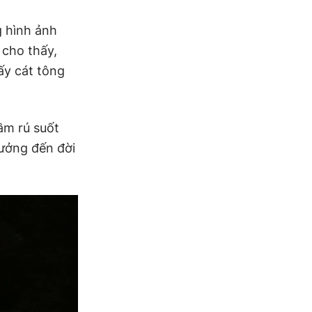
 hình ảnh
 cho thấy,
ấy cát tông
ầm rú suốt
hưởng đến đời