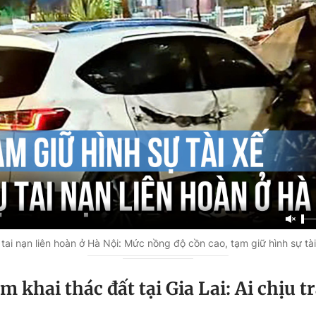
 tai nạn liên hoàn ở Hà Nội: Mức nồng độ cồn cao, tạm giữ hình sự tài
 khai thác đất tại Gia Lai: Ai chịu t