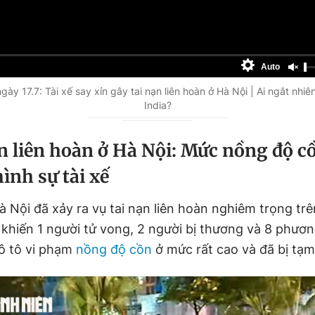
Auto
ày 17.7: Tài xế say xỉn gây tai nạn liên hoàn ở Hà Nội | Ai ngắt nhiên
India?
n liên hoàn ở Hà Nội: Mức nồng độ cồ
ình sự tài xế
 Hà Nội đã xảy ra vụ tai nạn liên hoàn nghiêm trọng t
khiến 1 người tử vong, 2 người bị thương và 8 phươn
 ô tô vi phạm
nồng độ cồn
ở mức rất cao và đã bị tạm 