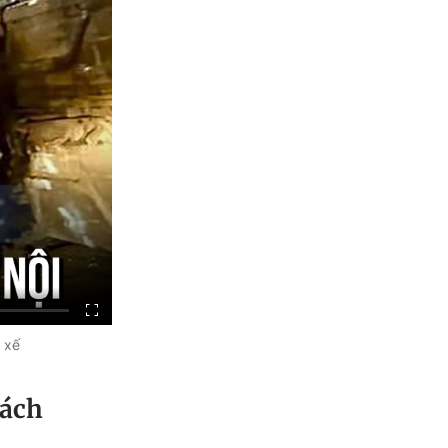
 xế
rách