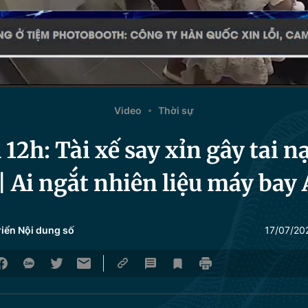
Video
Thời sự
2h: Tài xế say xỉn gây tai n
| Ai ngắt nhiên liệu máy bay 
riển Nội dung số
17/07/20