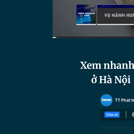
Current
0:20
/
Duration
31:52
Time
Xem nhanh 1
ở Hà Nội 
TT Phát t
Chia sẻ