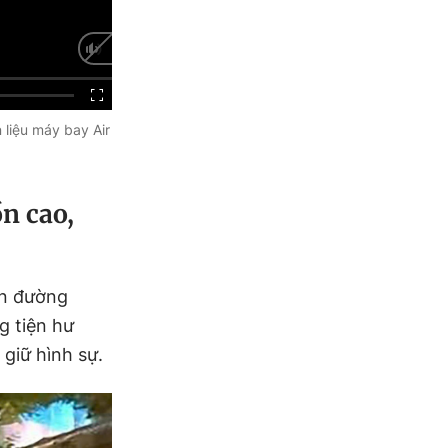
 liệu máy bay Air
n cao,
rên đường
g tiện hư
giữ hình sự.