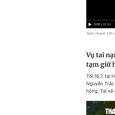
C
0:00
/
D
31:52
u
u
Xem nhanh 12h ng
r
r
r
a
Vụ tai nạ
e
t
tạm giữ h
n
i
t
o
Tối 16.7, tại
T
n
Nguyễn Trác 
i
hỏng. Tài xế
m
e