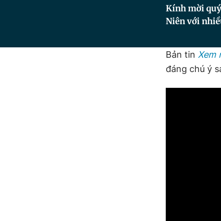
Kính mời quý 
Niên với nhiề
Bản tin
Xem 
đáng chú ý s