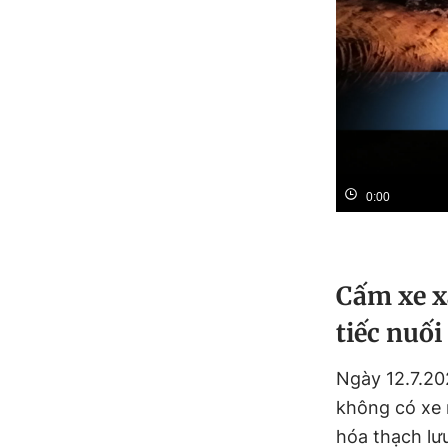
0:00
Cấm xe x
tiếc nuối
Ngày 12.7.20
không có xe 
hóa thạch lư