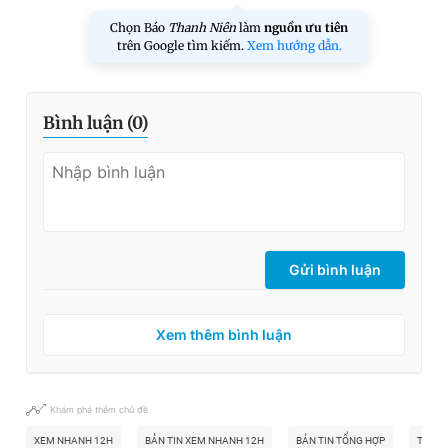
Chọn Báo
Thanh Niên
làm
nguồn ưu tiên
trên Google tìm kiếm.
Xem hướng dẫn.
Bình luận (
0
)
Gửi bình luận
Xem thêm bình luận
Khám phá thêm chủ đề
XEM NHANH 12H
BẢN TIN XEM NHANH 12H
BẢN TIN TỔNG HỢP
THẢM 