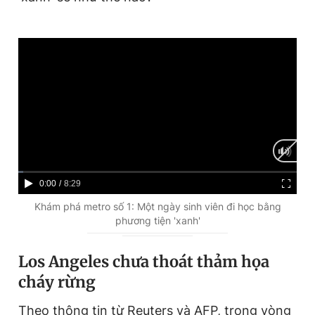
e
C
0:00
/
D
8:29
u
u
Khám phá metro số 1: Một ngày sinh viên đi học bằng
phương tiện 'xanh'
r
r
r
a
Los Angeles chưa thoát thảm họa
e
t
cháy rừng
n
i
Theo thông tin từ Reuters và AFP, trong vòng
t
o