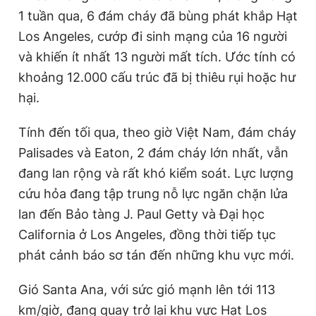
1 tuần qua, 6 đám cháy đã bùng phát khắp Hạt
T
n
Los Angeles, cướp đi sinh mạng của 16 người
i
và khiến ít nhất 13 người mất tích. Ước tính có
m
khoảng 12.000 cấu trúc đã bị thiêu rụi hoặc hư
e
hại.
Tính đến tối qua, theo giờ Việt Nam, đám cháy
Palisades và Eaton, 2 đám cháy lớn nhất, vẫn
đang lan rộng và rất khó kiểm soát. Lực lượng
cứu hỏa đang tập trung nỗ lực ngăn chặn lửa
lan đến Bảo tàng J. Paul Getty và Đại học
California ở Los Angeles, đồng thời tiếp tục
phát cảnh báo sơ tán đến những khu vực mới.
Gió Santa Ana, với sức gió mạnh lên tới 113
km/giờ, đang quay trở lại khu vực Hạt Los