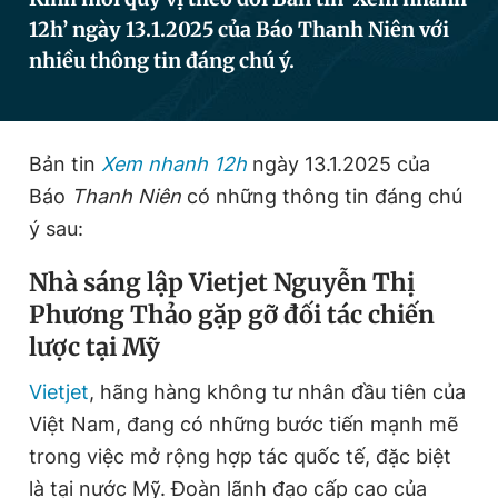
12h’ ngày 13.1.2025 của Báo Thanh Niên với
nhiều thông tin đáng chú ý.
Đọc Thanh Niên trên điện thoại
Bản tin
Xem nhanh 12h
ngày 13.1.2025 của
Báo
Thanh Niên
có những thông tin đáng chú
Theo dõi báo trên
ý sau:
Nhà sáng lập Vietjet Nguyễn Thị
Hotline
Liên hệ quảng cáo
0906 645 777
0908 780 404
Phương Thảo gặp gỡ đối tác chiến
lược tại Mỹ
Đặt báo
Quảng cáo
RSS
Tòa soạn
Chính sách bảo
Vietjet
, hãng hàng không tư nhân đầu tiên của
Tổng biên tập: Nguyễn Ngọc Toàn
Việt Nam, đang có những bước tiến mạnh mẽ
Phó tổng biên tập thường trực: Hải Thành
Phó tổng biên tập: Lâm Hiếu Dũng
trong việc mở rộng hợp tác quốc tế, đặc biệt
Phó tổng biên tập: Trần Việt Hưng
Tổng thư ký tòa soạn: Đức Trung
là tại nước Mỹ. Đoàn lãnh đạo cấp cao của