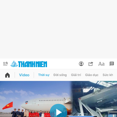
Video
Thời sự
Đời sống
Giải trí
Giáo dục
Sức khỏe
QUẢNG CÁO
ĐẶT BÁO
Thông tin tài khoản
Đổi mật khẩu
Chuyên mục
Tin đã lưu