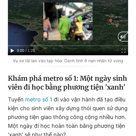
C
0:00
/
D
1:20
u
u
Vụ xe tải lao vào tạp hóa: Danh tính 6 nạn nhân tử vong
r
r
Khám phá metro số 1: Một ngày sinh
r
a
viên đi học bằng phương tiện 'xanh'
e
t
n
i
Tuyến
metro số 1
đi vào vận hành đã tạo điều
t
o
kiện cho sinh viên xây dựng thói quen sử dụng
T
n
phương tiện giao thông công cộng nhiều hơn.
i
Một ngày đi học hoàn toàn bằng phương tiện
m
'xanh' sẽ như thế nào?