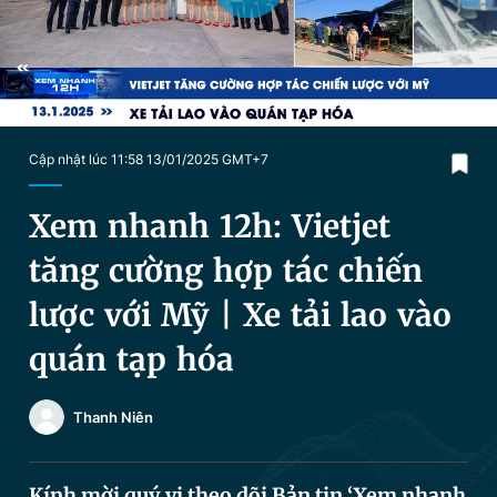
Chuyên mục khác
Tin đã xem
Chào ngày mới
Tin 24h
Đăng xuất
Tin thị trường
Tin 360
Cập nhật lúc 11:58 13/01/2025 GMT+7
Video
Magazine
Xem nhanh 12h: Vietjet
tăng cường hợp tác chiến
Sản phẩm khác
lược với Mỹ | Xe tải lao vào
Tiện ích
Bạn cần biết
quán tạp hóa
Thông tin tòa soạn
Liên hệ quảng cáo
Thanh Niên
Kính mời quý vị theo dõi Bản tin ‘Xem nhanh