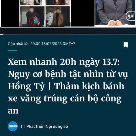
Chuyên mục khác
Tin đã xem
Chào ngày mới
Tin 24h
Đăng xuất
Tin thị trường
Tin 360
Current
0:24
/
Duration
20:29
Cập nhật lúc 20:00 13/07/2025 GMT+7
Time
Video
Magazine
Xem nhanh 20h ngày 13.7:
Nguy cơ bệnh tật nhìn từ vụ
Sản phẩm khác
Hồng Tỷ | Thảm kịch bánh
Tiện ích
Bạn cần biết
xe văng trúng cán bộ công
an
Thông tin tòa soạn
Liên hệ quảng cáo
TT Phát triển Nội dung số