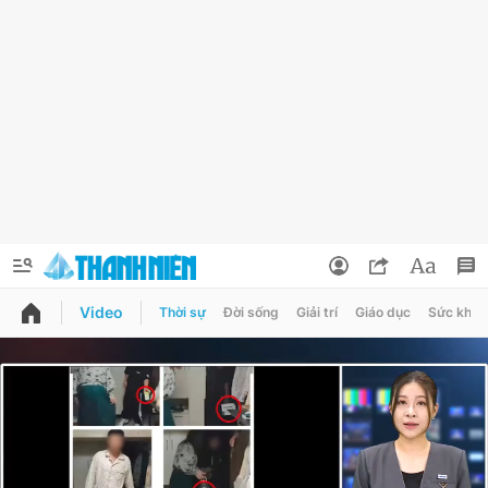
Video
Thời sự
Đời sống
Giải trí
Giáo dục
Sức khỏe
QUẢNG CÁO
ĐẶT BÁO
Thông tin tài khoản
Đổi mật khẩu
Chuyên mục
Tin đã lưu