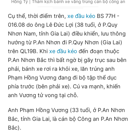
Hồng Tỷ | Thảm kịch bánh xe văng trúng cán bộ công an
r
r
r
a
Cụ thể, thời điểm trên,
xe đầu kéo
BS 77H -
e
t
016.08 do ông Lê Đức Lợi (38 tuổi, ở P.Quy
n
i
Nhơn Nam, tỉnh Gia Lai) điều khiển, lưu thông
t
o
hướng từ P.An Nhơn đi P.Quy Nhơn (Gia Lai)
T
n
trên QL19B. Khi
xe đầu kéo
đến đoạn thuộc
i
P.An Nhơn Bắc thì bất ngờ bị gãy trục sau bên
m
phải, bánh xe rơi ra khỏi xe, lăn trúng anh
Phạm Hồng Vương đang đi bộ tập thể dục
e
phía trước (bên phải xe). Cú va mạnh, khiến
anh Vương tử vong tại chỗ.
Anh Phạm Hồng Vương (33 tuổi, ở P.An Nhơn
Bắc, tỉnh Gia Lai, là cán bộ Công an P.An Nhơn
Bắc).