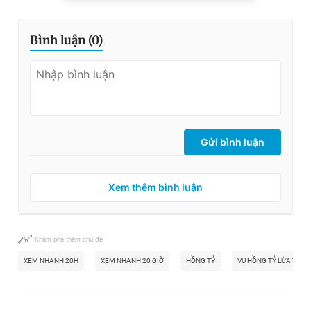
Bình luận (
0
)
Gửi bình luận
Xem thêm bình luận
Khám phá thêm chủ đề
XEM NHANH 20H
XEM NHANH 20 GIỜ
HỒNG TỶ
VỤ HỒNG TỶ LỪA TÌNH