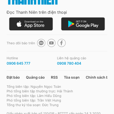
Đọc Thanh Niên trên điện thoại
Theo dõi báo trên
Hotline
Liên hệ quảng cáo
0906 645 777
0908 780 404
Đặt báo
Quảng cáo
RSS
Tòa soạn
Chính sách bảo
Tổng biên tập: Nguyễn Ngọc Toàn
Phó tổng biên tập thường trực: Hải Thành
Phó tổng biên tập: Lâm Hiếu Dũng
Phó tổng biên tập: Trần Việt Hưng
Tổng thư ký tòa soạn: Đức Trung
Giấy phép xuất bản số 110/GP - BTTTT cấp ngày 24.3.2020