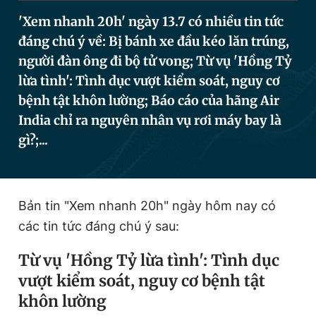
'Xem nhanh 20h' ngày 13.7 có nhiều tin tức
đáng chú ý về: Bị bánh xe đầu kéo lăn trúng,
Đọc Thanh Niên trên điện thoại
người đàn ông đi bộ tử vong; Từ vụ 'Hồng Tỷ
lừa tình': Tình dục vượt kiểm soát, nguy cơ
bệnh tật khôn lường; Báo cáo của hãng Air
India chỉ ra nguyên nhân vụ rơi máy bay là
Theo dõi báo trên
gì?;...
Hotline
Liên hệ quảng cáo
0906 645 777
0908 780 404
Bản tin "Xem nhanh 20h" ngày hôm nay có
các tin tức đáng chú ý sau:
Đặt báo
Quảng cáo
RSS
Tòa soạn
Chính sách bảo
Tổng biên tập: Nguyễn Ngọc Toàn
Từ vụ 'Hồng Tỷ lừa tình': Tình dục
Phó tổng biên tập thường trực: Hải Thành
vượt kiểm soát, nguy cơ bệnh tật
Phó tổng biên tập: Lâm Hiếu Dũng
Phó tổng biên tập: Trần Việt Hưng
khôn lường
Tổng thư ký tòa soạn: Đức Trung