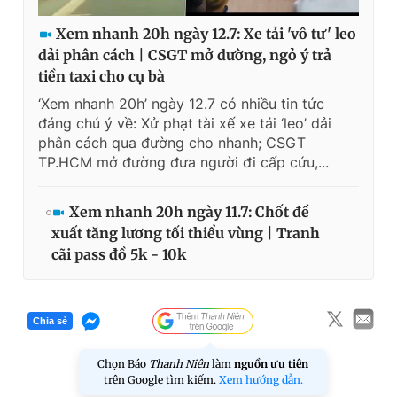
Xem nhanh 20h ngày 12.7: Xe tải 'vô tư' leo
dải phân cách | CSGT mở đường, ngỏ ý trả
tiền taxi cho cụ bà
‘Xem nhanh 20h’ ngày 12.7 có nhiều tin tức
đáng chú ý về: Xử phạt tài xế xe tải ‘leo’ dải
phân cách qua đường cho nhanh; CSGT
TP.HCM mở đường đưa người đi cấp cứu,...
Xem nhanh 20h ngày 11.7: Chốt đề
xuất tăng lương tối thiểu vùng | Tranh
cãi pass đồ 5k - 10k
Chia sẻ
Chọn Báo
Thanh Niên
làm
nguồn ưu tiên
trên Google tìm kiếm.
Xem hướng dẫn.