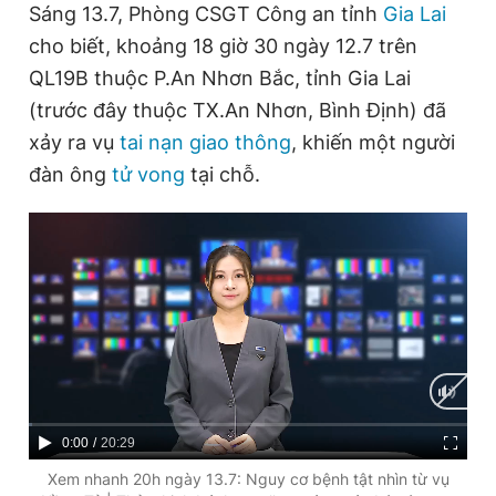
Sáng 13.7, Phòng CSGT Công an tỉnh
Gia Lai
cho biết, khoảng 18 giờ 30 ngày 12.7 trên
QL19B thuộc P.An Nhơn Bắc, tỉnh Gia Lai
(trước đây thuộc TX.An Nhơn, Bình Định) đã
xảy ra vụ
tai nạn giao thông
, khiến một người
đàn ông
tử vong
tại chỗ.
C
0:00
/
D
20:29
u
u
Xem nhanh 20h ngày 13.7: Nguy cơ bệnh tật nhìn từ vụ