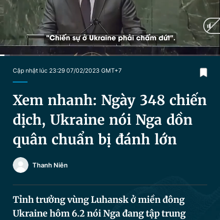
Chuyên mục khác
Tin đã xem
Chào ngày mới
Tin 24h
Đăng xuất
Tin thị trường
Tin 360
Current
0:19
/
Duration
16:20
Cập nhật lúc 23:29 07/02/2023 GMT+7
Time
Video
Magazine
Xem nhanh: Ngày 348 chiến
dịch, Ukraine nói Nga dồn
Sản phẩm khác
quân chuẩn bị đánh lớn
Tiện ích
Bạn cần biết
Thanh Niên
Thông tin tòa soạn
Liên hệ quảng cáo
Tỉnh trưởng vùng Luhansk ở miền đông
Ukraine hôm 6.2 nói Nga đang tập trung