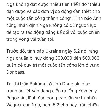
Nga không đạt được nhiều tiến triển do "thiếu
Giấy phép xuất bản số 110/GP - BTTTT cấp ngày 24.3.2020
© 2003-2026 Bản quyền thuộc về Báo Thanh Niên. Cấm sao
đạn dược và các đơn vị cơ động cần thiết cho
chép dưới mọi hình thức nếu không có sự chấp thuận bằng văn
một cuộc tấn công thành công". Tình báo Anh
bản. Phát triển bởi ePi Technologies, JSC.
cũng nhận định Nga không có đủ nguồn lực
để tạo ra tác động đáng kể đối với cuộc chiến
trong vòng vài tuần tới.
Trước đó, tình báo Ukraine ngày 6.2 nói rằng
Nga chuẩn bị huy động 300.000 đến 500.000
quân để duy trì một cuộc tấn công lớn ở vùng
Donbass.
Tại thị trấn Bakhmut ở tỉnh Donetsk, giao
tranh ác liệt vẫn đang diễn ra. Ông Yevgeniy
Prigozhin, lãnh đạo công ty quân sự tư nhân
Wagner của Nga, hôm 5.2 cho hay trận chiến