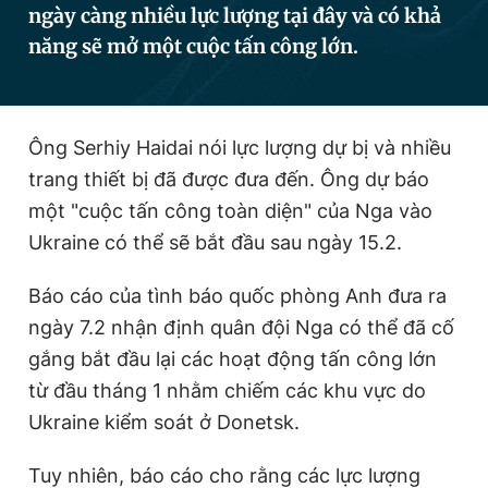
ngày càng nhiều lực lượng tại đây và có khả
năng sẽ mở một cuộc tấn công lớn.
Đọc Thanh Niên trên điện thoại
Ông Serhiy Haidai nói lực lượng dự bị và nhiều
trang thiết bị đã được đưa đến. Ông dự báo
Theo dõi báo trên
một "cuộc tấn công toàn diện" của Nga vào
Ukraine có thể sẽ bắt đầu sau ngày 15.2.
Hotline
Liên hệ quảng cáo
Báo cáo của tình báo quốc phòng Anh đưa ra
0906 645 777
0908 780 404
ngày 7.2 nhận định quân đội Nga có thể đã cố
Đặt báo
Quảng cáo
RSS
Tòa soạn
Chính sách bảo
gắng bắt đầu lại các hoạt động tấn công lớn
từ đầu tháng 1 nhằm chiếm các khu vực do
Tổng biên tập: Nguyễn Ngọc Toàn
Phó tổng biên tập thường trực: Hải Thành
Ukraine kiểm soát ở Donetsk.
Phó tổng biên tập: Lâm Hiếu Dũng
Phó tổng biên tập: Trần Việt Hưng
Tổng thư ký tòa soạn: Đức Trung
Tuy nhiên, báo cáo cho rằng các lực lượng