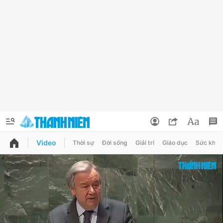
Video
Thời sự
Đời sống
Giải trí
Giáo dục
Sức khỏe
QUẢNG CÁO
ĐẶT BÁO
Thông tin tài khoản
Đổi mật khẩu
Chuyên mục
Tin đã lưu