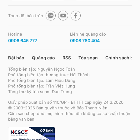
Theo dõi báo trên
Hotline
Liên hệ quảng cáo
0906 645 777
0908 780 404
Đặt báo
Quảng cáo
RSS
Tòa soạn
Chính sách bảo
Tổng biên tập: Nguyễn Ngọc Toàn
Phó tổng biên tập thường trực: Hải Thành
Phó tổng biên tập: Lâm Hiếu Dũng
Phó tổng biên tập: Trần Việt Hưng
Tổng thư ký tòa soạn: Đức Trung
Giấy phép xuất bản số 110/GP - BTTTT cấp ngày 24.3.2020
© 2003-2026 Bản quyền thuộc về Báo Thanh Niên.
Cấm sao chép dưới mọi hình thức nếu không có sự chấp thuận
bằng văn bản.