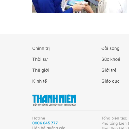
Chính trị
Đời sống
Thời sự
Sức khoẻ
Thế giới
Giới trẻ
Kinh tế
Giáo dục
Hotline
Tổng biên tập
0906 645 777
Phó tổng biên 
Liên hệ quảng cáo
Phó tổng biên 