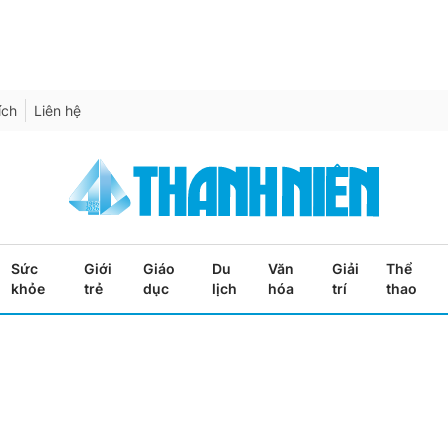
ích
Liên hệ
Sức
Giới
Giáo
Du
Văn
Giải
Thể
khỏe
trẻ
dục
lịch
hóa
trí
thao