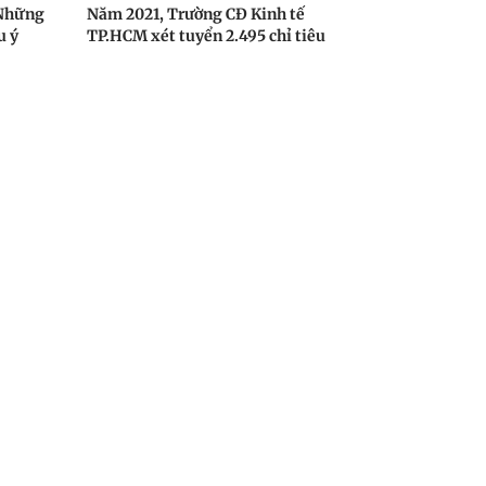
: Những
Năm 2021, Trường CĐ Kinh tế
u ý
TP.HCM xét tuyển 2.495 chỉ tiêu