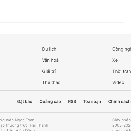
Du lịch
Công ng
Văn hoá
Xe
Giải trí
Thời tran
Thể thao
Video
Đặt báo
Quảng cáo
RSS
Tòa soạn
Chính sách
: Nguyễn Ngọc Toàn
Giấy phép
tập thường trực: Hải Thành
2003-2026
tập: Lâm Hiếu Dũng
dưới mọi 