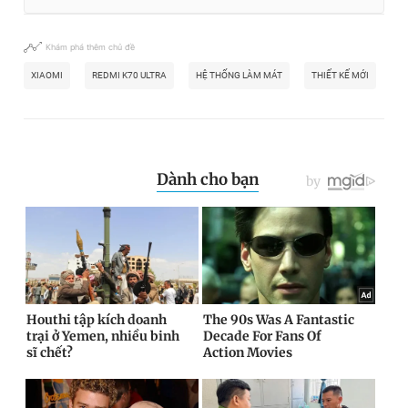
Khám phá thêm chủ đề
XIAOMI
REDMI K70 ULTRA
HỆ THỐNG LÀM MÁT
THIẾT KẾ MỚI