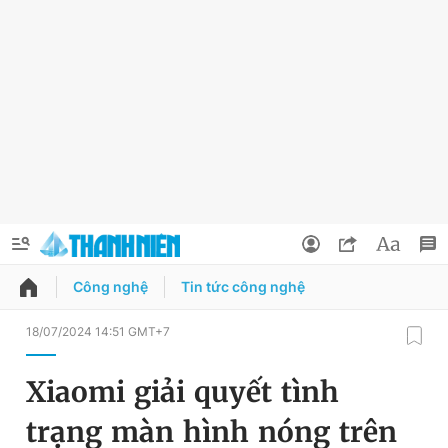
Công nghệ
Tin tức công nghệ
QUẢNG CÁO
ĐẶT BÁO
18/07/2024 14:51 GMT+7
Thông tin tài khoản
Xiaomi giải quyết tình
Đổi mật khẩu
Chuyên mục
trạng màn hình nóng trên
Tin đã lưu