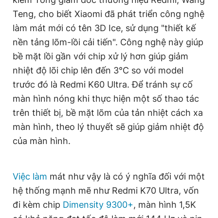
Giấy phép xuất bản số 110/GP - BTTTT cấp ngày 24.3.2020
Teng, cho biết Xiaomi đã phát triển công nghệ
© 2003-2026 Bản quyền thuộc về Báo Thanh Niên. Cấm sao
làm mát mới có tên 3D Ice, sử dụng "thiết kế
chép dưới mọi hình thức nếu không có sự chấp thuận bằng văn
bản. Phát triển bởi ePi Technologies, JSC.
nền tảng lõm-lồi cải tiến". Công nghệ này giúp
bề mặt lồi gần với chip xử lý hơn giúp giảm
nhiệt độ lõi chip lên đến 3°C so với model
trước đó là Redmi K60 Ultra. Để tránh sự cố
màn hình nóng khi thực hiện một số thao tác
trên thiết bị, bề mặt lõm của tản nhiệt cách xa
màn hình, theo lý thuyết sẽ giúp giảm nhiệt độ
của màn hình.
Việc làm
mát như vậy là có ý nghĩa đối với một
hệ thống mạnh mẽ như Redmi K70 Ultra, vốn
đi kèm chip
Dimensity 9300+
, màn hình 1,5K