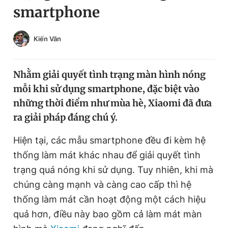
smartphone
Chuyên mục khác
Tin đã xem
Chào ngày mới
Tin 24h
Kiến Văn
Đăng xuất
Tin thị trường
Tin 360
Nhằm giải quyết tình trạng màn hình nóng
mỗi khi sử dụng smartphone, đặc biệt vào
Video
Magazine
những thời điểm như mùa hè, Xiaomi đã đưa
ra giải pháp đáng chú ý.
Sản phẩm khác
Hiện tại, các mẫu smartphone đều đi kèm hệ
thống làm mát khác nhau để giải quyết tình
Tiện ích
Bạn cần biết
trạng quá nóng khi sử dụng. Tuy nhiên, khi mà
chúng càng mạnh và càng cao cấp thì hệ
Thông tin tòa soạn
Liên hệ quảng cáo
thống làm mát cần hoạt động một cách hiệu
quả hơn, điều này bao gồm cả làm mát màn