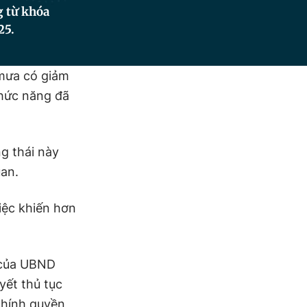
g từ khóa
25.
 mưa có giảm
chức năng đã
g thái này
uan.
iệc khiến hơn
 của UBND
yết thủ tục
chính quyền