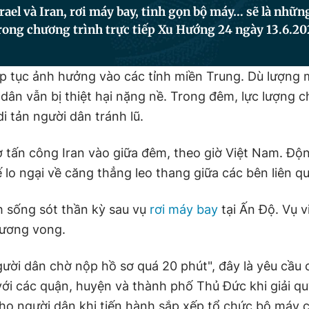
rael và Iran, rơi máy bay, tinh gọn bộ máy… sẽ là nhữn
rong chương trình trực tiếp Xu Hướng 24 ngày 13.6.20
p tục ảnh hưởng vào các tỉnh miền Trung. Dù lượng
dân vẫn bị thiệt hại nặng nề. Trong đêm, lực lượng 
di tản người dân tránh lũ.
ờ tấn công Iran vào giữa đêm, theo giờ Việt Nam. Độn
 lo ngại về căng thẳng leo thang giữa các bên liên q
 sống sót thần kỳ sau vụ
rơi máy bay
tại Ấn Độ. Vụ v
hương vong.
ười dân chờ nộp hồ sơ quá 20 phút", đây là yêu cầu
ới các quận, huyện và thành phố Thủ Đức khi giải qu
ho người dân khi tiến hành sắp xếp tổ chức bộ máy 