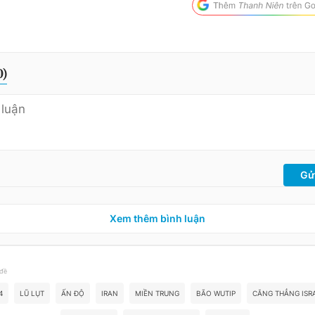
0
)
Gử
Xem thêm bình luận
 đề
4
LŨ LỤT
ẤN ĐỘ
IRAN
MIỀN TRUNG
BÃO WUTIP
CĂNG THẲNG ISRA