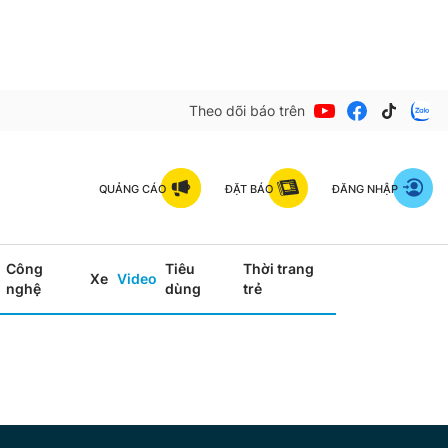
Theo dõi báo trên
QUẢNG CÁO
ĐẶT BÁO
ĐĂNG NHẬP
Công
Tiêu
Thời trang
Xe
Video
nghệ
dùng
trẻ