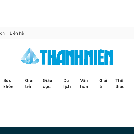
ích
Liên hệ
Sức
Giới
Giáo
Du
Văn
Giải
Thể
khỏe
trẻ
dục
lịch
hóa
trí
thao