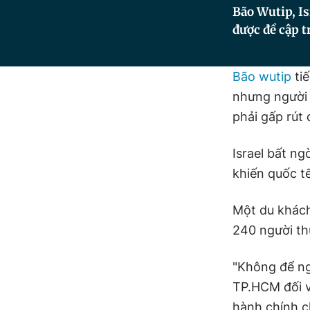
Bão Wutip, Is
được đề cập t
Bão wutip
tiế
nhưng người 
phải gấp rút 
Israel bất ng
khiến quốc tế
Một du khách
240 người t
"Không để ng
TP.HCM đối v
hành chính c