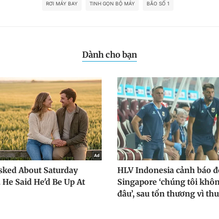
RƠI MÁY BAY
TINH GỌN BỘ MÁY
BÃO SỐ 1