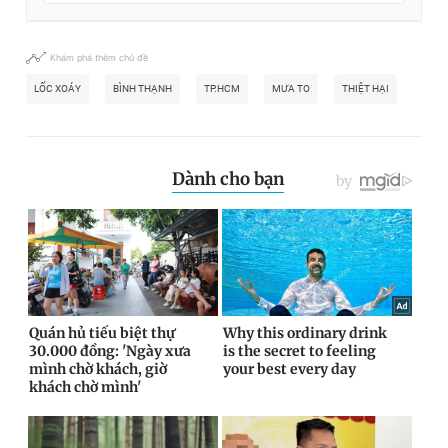
Khám phá thêm chủ đề
LỐC XOÁY
BÌNH THẠNH
TP.HCM
MƯA TO
THIỆT HẠI