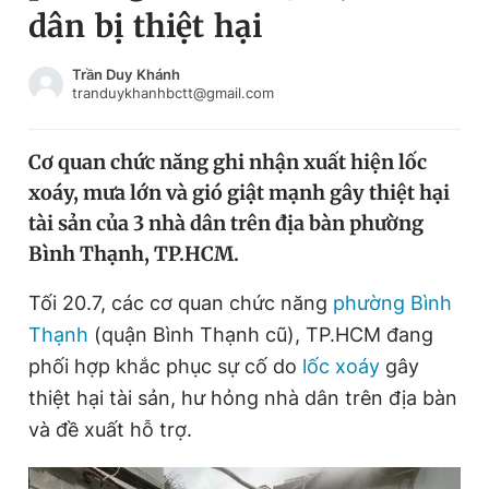
dân bị thiệt hại
Chuyên mục khác
Tin đã xem
Chào ngày mới
Tin 24h
Trần Duy Khánh
tranduykhanhbctt@gmail.com
Đăng xuất
Tin thị trường
Tin 360
Cơ quan chức năng ghi nhận xuất hiện lốc
xoáy, mưa lớn và gió giật mạnh gây thiệt hại
Video
Magazine
tài sản của 3 nhà dân trên địa bàn phường
Bình Thạnh, TP.HCM.
Sản phẩm khác
Tối 20.7, các cơ quan chức năng
phường Bình
Tiện ích
Bạn cần biết
Thạnh
(quận Bình Thạnh cũ),
TP.HCM đang
phối hợp khắc phục sự cố do
lốc xoáy
gây
thiệt hại tài sản, hư hỏng nhà dân trên địa bàn
Thông tin tòa soạn
Liên hệ quảng cáo
và đề xuất hỗ trợ.