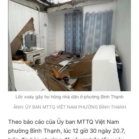
Đọc Thanh Niên trên điện thoại
Theo dõi báo trên
Hotline
Liên hệ quảng cáo
0906 645 777
0908 780 404
Lốc xoáy gây hư hỏng nhà dân ở phường Bình Thạnh
Đặt báo
Quảng cáo
RSS
Tòa soạn
Chính sách bảo
ẢNH: ỦY BAN MTTQ VIỆT NAM PHƯỜNG BÌNH THẠNH
Tổng biên tập: Nguyễn Ngọc Toàn
Phó tổng biên tập thường trực: Hải Thành
Theo báo cáo của Ủy ban MTTQ
Việt Nam
Phó tổng biên tập: Lâm Hiếu Dũng
Phó tổng biên tập: Trần Việt Hưng
phường Bình Thạnh, lúc 12 giờ 30 ngày 20.7,
Tổng thư ký tòa soạn: Đức Trung