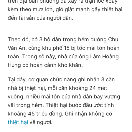
trên địa bàn phường đã xảy ra trận lốc xoáy
Giấy phép xuất bản số 110/GP - BTTTT cấp ngày 24.3.2020
kèm theo mưa lớn, gió giật mạnh gây thiệt hại
© 2003-2026 Bản quyền thuộc về Báo Thanh Niên. Cấm sao
chép dưới mọi hình thức nếu không có sự chấp thuận bằng văn
đến tài sản của người dân.
bản. Phát triển bởi ePi Technologies, JSC.
Theo đó, có 3 hộ dân trong hẻm đường Chu
Văn An, cùng khu phố 15 bị tốc mái tôn hoàn
toàn. Trong số này, nhà của ông Lâm Hoàng
Hùng có hoàn cảnh khó khăn.
Tại đây, cơ quan chức năng ghi nhận 3 căn
nhà bị thiệt hại, mỗi căn khoảng 24 mét
vuông, nhiều mái tôn của nhà dân bay vương
vãi trong hẻm. Thiệt hại bước đầu ước tính
khoảng 45 triệu đồng. Ghi nhận không có
thiệt hại
về người.