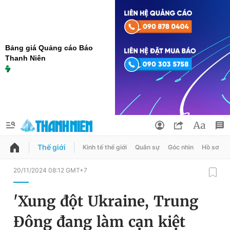
Bảng giá Quảng cáo Báo
Thanh Niên
Thế giới
Kinh tế thế giới
Quân sự
Góc nhìn
Hồ sơ
QUẢNG CÁO
ĐẶT BÁO
20/11/2024 08:12 GMT+7
Thông tin tài khoản
'Xung đột Ukraine, Trung
Đổi mật khẩu
Chuyên mục
Đông đang làm cạn kiệt
Tin đã lưu