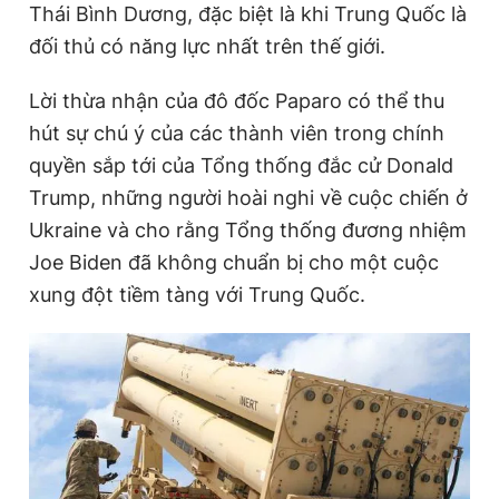
t
o
Thái Bình Dương, đặc biệt là khi Trung Quốc là
Giấy phép xuất bản số 110/GP - BTTTT cấp ngày 24.3.2020
T
n
© 2003-2026 Bản quyền thuộc về Báo Thanh Niên. Cấm sao
đối thủ có năng lực nhất trên thế giới.
chép dưới mọi hình thức nếu không có sự chấp thuận bằng văn
i
bản. Phát triển bởi ePi Technologies, JSC.
Lời thừa nhận của đô đốc Paparo có thể thu
m
hút sự chú ý của các thành viên trong chính
e
quyền sắp tới của Tổng thống đắc cử Donald
Trump, những người hoài nghi về cuộc chiến ở
Ukraine và cho rằng Tổng thống đương nhiệm
Joe Biden đã không chuẩn bị cho một cuộc
xung đột tiềm tàng với Trung Quốc.