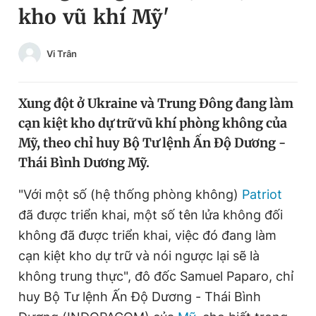
kho vũ khí Mỹ'
Chuyên mục khác
Tin đã xem
Chào ngày mới
Tin 24h
Vi Trân
Đăng xuất
Tin thị trường
Tin 360
Xung đột ở Ukraine và Trung Đông đang làm
cạn kiệt kho dự trữ vũ khí phòng không của
Video
Magazine
Mỹ, theo chỉ huy Bộ Tư lệnh Ấn Độ Dương -
Thái Bình Dương Mỹ.
Sản phẩm khác
"Với một số (hệ thống phòng không)
Patriot
đã được triển khai, một số tên lửa không đối
Tiện ích
Bạn cần biết
không đã được triển khai, việc đó đang làm
cạn kiệt kho dự trữ và nói ngược lại sẽ là
Thông tin tòa soạn
Liên hệ quảng cáo
không trung thực", đô đốc Samuel Paparo, chỉ
huy Bộ Tư lệnh Ấn Độ Dương - Thái Bình