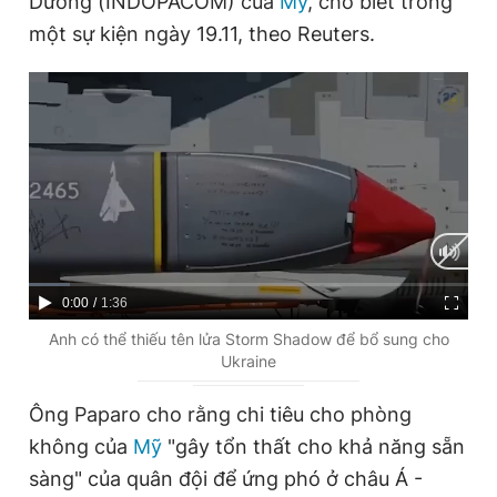
Dương (INDOPACOM) của
Mỹ
, cho biết trong
một sự kiện ngày 19.11, theo Reuters.
Đọc Thanh Niên trên điện thoại
Theo dõi báo trên
Hotline
Liên hệ quảng cáo
0906 645 777
0908 780 404
C
0:00
/
D
1:36
u
u
Anh có thể thiếu tên lửa Storm Shadow để bổ sung cho
Đặt báo
Quảng cáo
RSS
Tòa soạn
Chính sách bảo
Ukraine
r
r
Tổng biên tập: Nguyễn Ngọc Toàn
r
a
Ông Paparo cho rằng chi tiêu cho phòng
Phó tổng biên tập thường trực: Hải Thành
e
t
Phó tổng biên tập: Lâm Hiếu Dũng
không của
Mỹ
"gây tổn thất cho khả năng sẵn
Phó tổng biên tập: Trần Việt Hưng
n
i
sàng" của quân đội để ứng phó ở châu Á -
Tổng thư ký tòa soạn: Đức Trung