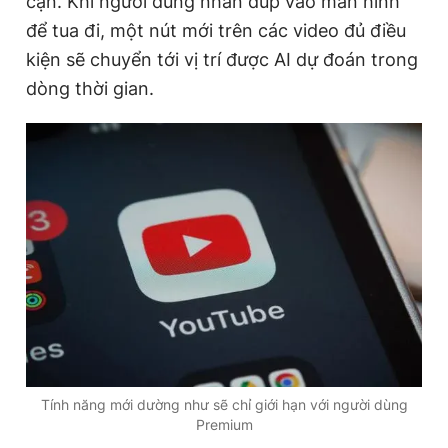
cận. Khi người dùng nhấn đúp vào màn hình
để tua đi, một nút mới trên các video đủ điều
kiện sẽ chuyển tới vị trí được AI dự đoán trong
Đọc Thanh Niên trên điện thoại
dòng thời gian.
Theo dõi báo trên
Hotline
Liên hệ quảng cáo
0906 645 777
0908 780 404
Đặt báo
Quảng cáo
RSS
Tòa soạn
Chính sách bảo
Tổng biên tập: Nguyễn Ngọc Toàn
Phó tổng biên tập thường trực: Hải Thành
Phó tổng biên tập: Lâm Hiếu Dũng
Tính năng mới dường như sẽ chỉ giới hạn với người dùng
Phó tổng biên tập: Trần Việt Hưng
Premium
Tổng thư ký tòa soạn: Đức Trung