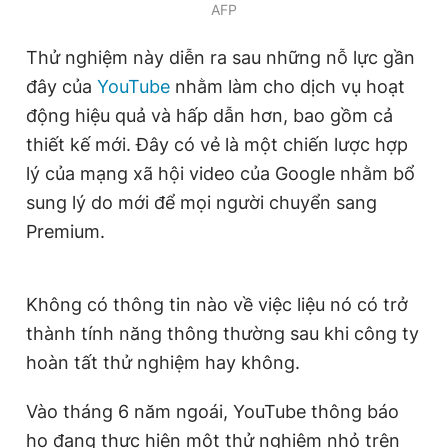
AFP
Giấy phép xuất bản số 110/GP - BTTTT cấp ngày 24.3.2020
© 2003-2026 Bản quyền thuộc về Báo Thanh Niên. Cấm sao
Thử nghiệm này diễn ra sau những nỗ lực gần
chép dưới mọi hình thức nếu không có sự chấp thuận bằng văn
bản. Phát triển bởi ePi Technologies, JSC.
đây của
YouTube
nhằm làm cho dịch vụ hoạt
động hiệu quả và hấp dẫn hơn, bao gồm cả
thiết kế mới. Đây có vẻ là một chiến lược hợp
lý của mạng xã hội video của Google nhằm bổ
sung lý do mới để mọi người chuyển sang
Premium.
Không có thông tin nào về việc liệu nó có trở
thành tính năng thông thường sau khi công ty
hoàn tất thử nghiệm hay không.
Vào tháng 6 năm ngoái, YouTube thông báo
họ đang thực hiện một thử nghiệm nhỏ trên