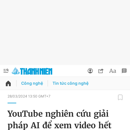
Công nghệ
Tin tức công nghệ
QUẢNG CÁO
ĐẶT BÁO
28/03/2024 13:50 GMT+7
Thông tin tài khoản
YouTube nghiên cứu giải
Đổi mật khẩu
Chuyên mục
pháp AI để xem video hết
Tin đã lưu