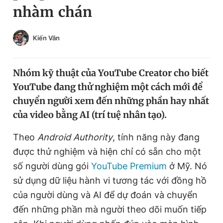
nhàm chán
Chuyên mục khác
Tin đã xem
Chào ngày mới
Tin 24h
Kiến Văn
Đăng xuất
Tin thị trường
Tin 360
Nhóm kỹ thuật của YouTube Creator cho biết
YouTube đang thử nghiệm một cách mới để
Video
Magazine
chuyển người xem đến những phần hay nhất
của video bằng AI (trí tuệ nhân tạo).
Sản phẩm khác
Theo
Android Authority
, tính năng này đang
được thử nghiệm và hiện chỉ có sẵn cho một
Tiện ích
Bạn cần biết
số người dùng gói
YouTube Premium
ở Mỹ. Nó
sử dụng dữ liệu hành vi tương tác với đồng hồ
Thông tin tòa soạn
Liên hệ quảng cáo
của người dùng và AI để dự đoán và chuyển
đến những phần mà người theo dõi muốn tiếp