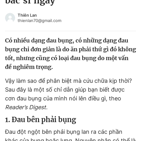
bác sĩ ngay
Chuyên mục khác
Tin đã xem
Thiên Lan
thienlan70@gmail.com
Chào ngày mới
Tin 24h
Đăng xuất
Có nhiều dạng đau bụng, có những dạng đau
Tin thị trường
Tin 360
bụng chỉ đơn giản là do ăn phải thứ gì đó không
tốt, nhưng cũng có loại đau bụng do một vấn
Video
Magazine
đề nghiêm trọng.
Vậy làm sao để phân biệt mà cứu chữa kịp thời?
Sản phẩm khác
Sau đây là một số chỉ dẫn giúp bạn biết được
Tiện ích
Bạn cần biết
cơn đau bụng của mình nói lên điều gì, theo
Reader’s Digest.
Thông tin tòa soạn
Liên hệ quảng cáo
1. Đau bên phải bụng
Đau đột ngột bên phải bụng lan ra các phần
khác của bụng hoặc lưng. Nguyên nhân có thể là