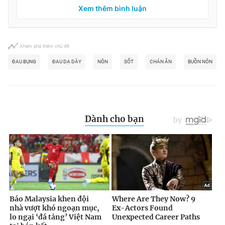
Xem thêm bình luận
Khám phá thêm chủ đề
ĐAU BỤNG
ĐAU DẠ DÀY
NÔN
SỐT
CHÁN ĂN
BUỒN NÔN