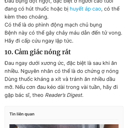
Đau bụng đột ngột, đặc biệt ở người cao tuổi
đang có hút thuốc hoặc bị
huyết áp cao
, có thể
kèm theo choáng.
Có thể là do phình động mạch chủ bụng
Bệnh này có thể gây chảy máu dẫn đến tử vong.
Hãy đi cấp cứu ngay lập tức.
10. Cảm giác nóng rát
Đau ngay dưới xương ức, đặc biệt là sau khi ăn
nhiều. Nguyên nhân có thể là do chứng ợ nóng
Dùng thuốc kháng a xít và tránh ăn nhiều dầu
mỡ. Nếu cơn đau kéo dài trong vài tuần, hãy đi
gặp bác sĩ, theo
Reader’s Digest.
Tin liên quan