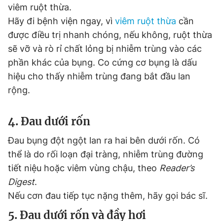
viêm ruột thừa.
Giấy phép xuất bản số 110/GP - BTTTT cấp ngày 24.3.2020
© 2003-2026 Bản quyền thuộc về Báo Thanh Niên. Cấm sao
Hãy đi bệnh viện ngay, vì
viêm ruột thừa
cần
chép dưới mọi hình thức nếu không có sự chấp thuận bằng văn
được điều trị nhanh chóng, nếu không, ruột thừa
bản. Phát triển bởi ePi Technologies, JSC.
sẽ vỡ và rò rỉ chất lỏng bị nhiễm trùng vào các
phần khác của bụng. Co cứng cơ bụng là dấu
hiệu cho thấy nhiễm trùng đang bắt đầu lan
rộng.
4. Đau dưới rốn
Đau bụng đột ngột lan ra hai bên dưới rốn. Có
thể là do rối loạn đại tràng, nhiễm trùng đường
tiết niệu hoặc viêm vùng chậu, theo
Reader’s
Digest
.
Nếu cơn đau tiếp tục nặng thêm, hãy gọi bác sĩ.
5. Đau dưới rốn và đầy hơi