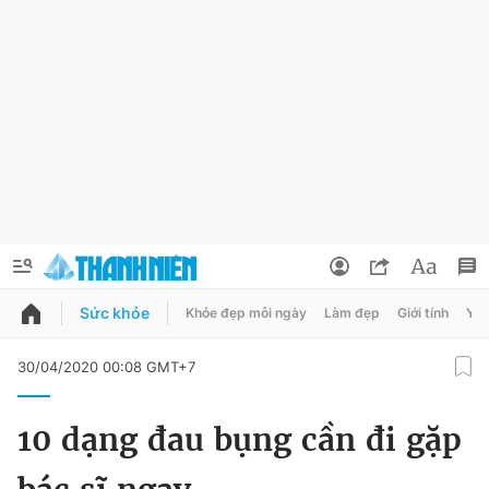
Sức khỏe
Khỏe đẹp mỗi ngày
Làm đẹp
Giới tính
Y t
QUẢNG CÁO
ĐẶT BÁO
30/04/2020 00:08 GMT+7
Thông tin tài khoản
10 dạng đau bụng cần đi gặp
Đổi mật khẩu
Chuyên mục
Tin đã lưu