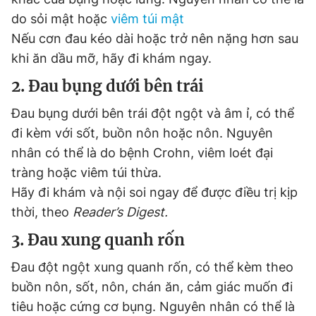
do sỏi mật hoặc
viêm túi mật
Nếu cơn đau kéo dài hoặc trở nên nặng hơn sau
Đọc Thanh Niên trên điện thoại
khi ăn dầu mỡ, hãy đi khám ngay.
2. Đau bụng dưới bên trái
Đau bụng dưới bên trái đột ngột và âm ỉ, có thể
đi kèm với sốt, buồn nôn hoặc nôn. Nguyên
Theo dõi báo trên
nhân có thể là do bệnh Crohn, viêm loét đại
tràng hoặc viêm túi thừa.
Hotline
Liên hệ quảng cáo
0906 645 777
0908 780 404
Hãy đi khám và nội soi ngay để được điều trị kịp
thời, theo
Reader’s Digest.
Đặt báo
Quảng cáo
RSS
Tòa soạn
Chính sách bảo
3. Đau xung quanh rốn
Tổng biên tập: Nguyễn Ngọc Toàn
Đau đột ngột xung quanh rốn, có thể kèm theo
Phó tổng biên tập thường trực: Hải Thành
Phó tổng biên tập: Lâm Hiếu Dũng
buồn nôn, sốt, nôn, chán ăn, cảm giác muốn đi
Phó tổng biên tập: Trần Việt Hưng
tiêu hoặc cứng cơ bụng. Nguyên nhân có thể là
Tổng thư ký tòa soạn: Đức Trung