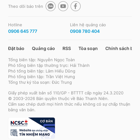
Theo dõi báo trên
Hotline
Liên hệ quảng cáo
0906 645 777
0908 780 404
Đặt báo
Quảng cáo
RSS
Tòa soạn
Chính sách bảo
Tổng biên tập: Nguyễn Ngọc Toàn
Phó tổng biên tập thường trực: Hải Thành
Phó tổng biên tập: Lâm Hiếu Dũng
Phó tổng biên tập: Trần Việt Hưng
Tổng thư ký tòa soạn: Đức Trung
Giấy phép xuất bản số 110/GP - BTTTT cấp ngày 24.3.2020
© 2003-2026 Bản quyền thuộc về Báo Thanh Niên.
Cấm sao chép dưới mọi hình thức nếu không có sự chấp thuận
bằng văn bản.