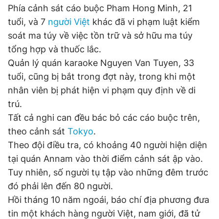
Phía cảnh sát cáo buộc Pham Hong Minh, 21
tuổi, và 7
người Việt
khác đã vi phạm luật kiểm
Đọc Thanh Niên trên điện thoại
soát ma túy về việc tồn trữ và sở hữu ma túy
tổng hợp và thuốc lắc.
Quản lý quán karaoke Nguyen Van Tuyen, 33
tuổi, cũng bị bắt trong đợt này, trong khi một
nhân viên bị phát hiện vi phạm quy định về di
Theo dõi báo trên
trú.
Tất cả nghi can đều bác bỏ các cáo buộc trên,
Hotline
Liên hệ quảng cáo
theo cảnh sát
Tokyo
.
0906 645 777
0908 780 404
Theo đội điều tra, có khoảng 40 người hiện diện
tại quán Annam vào thời điểm cảnh sát ập vào.
Đặt báo
Quảng cáo
RSS
Tòa soạn
Chính sách bảo
Tuy nhiên, số người tụ tập vào những đêm trước
Tổng biên tập: Nguyễn Ngọc Toàn
đó phải lên đến 80 người.
Phó tổng biên tập thường trực: Hải Thành
Phó tổng biên tập: Lâm Hiếu Dũng
Hồi tháng 10 năm ngoái, báo chí địa phương đưa
Phó tổng biên tập: Trần Việt Hưng
Tổng thư ký tòa soạn: Đức Trung
tin một khách hàng người Việt, nam giới, đã tử