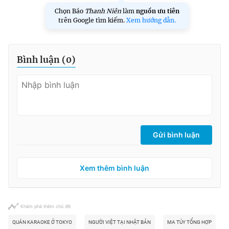
Chọn Báo
Thanh Niên
làm
nguồn ưu tiên
trên Google tìm kiếm.
Xem hướng dẫn.
Bình luận (
0
)
Gửi bình luận
Xem thêm bình luận
Khám phá thêm chủ đề
QUÁN KARAOKE Ở TOKYO
NGƯỜI VIỆT TẠI NHẬT BẢN
MA TÚY TỔNG HỢP