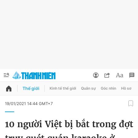
Thế giới
Kinh tế thế giới
Quân sự
Góc nhìn
Hồ sơ
QUẢNG CÁO
ĐẶT BÁO
19/01/2021 14:44 GMT+7
Thông tin tài khoản
10 người Việt bị bắt trong đợt
Đổi mật khẩu
Chuyên mục
Tin đã lưu