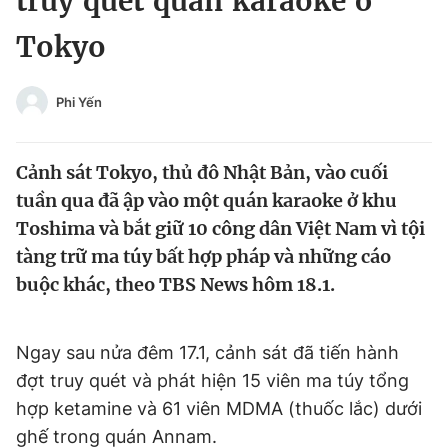
truy quét quán karaoke ở
Chuyên mục khác
Tokyo
Tin đã xem
Chào ngày mới
Tin 24h
Đăng xuất
Phi Yến
Tin thị trường
Tin 360
Cảnh sát Tokyo, thủ đô Nhật Bản, vào cuối
Video
Magazine
tuần qua đã ập vào một quán karaoke ở khu
Toshima và bắt giữ 10 công dân Việt Nam vì tội
tàng trữ ma túy bất hợp pháp và những cáo
Sản phẩm khác
buộc khác, theo TBS News hôm 18.1.
Tiện ích
Bạn cần biết
Ngay sau nửa đêm 17.1, cảnh sát đã tiến hành
Thông tin tòa soạn
Liên hệ quảng cáo
đợt truy quét và phát hiện 15 viên ma túy tổng
hợp ketamine và 61 viên MDMA (thuốc lắc) dưới
ghế trong quán Annam.