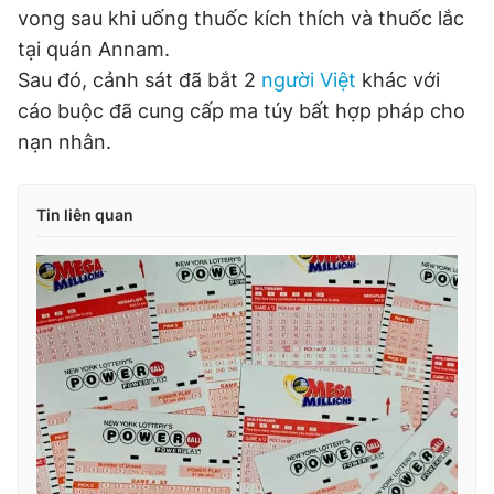
vong sau khi uống thuốc kích thích và thuốc lắc
Giấy phép xuất bản số 110/GP - BTTTT cấp ngày 24.3.2020
© 2003-2026 Bản quyền thuộc về Báo Thanh Niên. Cấm sao
tại quán Annam.
chép dưới mọi hình thức nếu không có sự chấp thuận bằng văn
Sau đó, cảnh sát đã bắt 2
người Việt
khác với
bản. Phát triển bởi ePi Technologies, JSC.
cáo buộc đã cung cấp ma túy bất hợp pháp cho
nạn nhân.
Tin liên quan