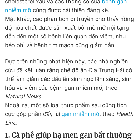
cholesterol xấu và các thông số của
bênh gan
Giấy phép xuất bản số 110/GP - BTTTT cấp ngày 24.3.2020
nhiễm mỡ
cũng được cải thiện đáng kể.
© 2003-2026 Bản quyền thuộc về Báo Thanh Niên. Cấm sao
chép dưới mọi hình thức nếu không có sự chấp thuận bằng văn
Mặt khác, các phân tích di truyền cho thấy nồng
bản. Phát triển bởi ePi Technologies, JSC.
độ hóa chất được sản xuất bởi mô mỡ nội tạng
dẫn đến một số bệnh liên quan đến viêm, như
béo phì và bệnh tim mạch cũng giảm hẳn.
Dựa trên những phát hiện này, các nhà nghiên
cứu đã kết luận rằng chế độ ăn Địa Trung Hải có
thể làm giảm các dấu ấn sinh học lâm sàng, sinh
hóa và viêm của bệnh gan nhiễm mỡ, theo
Natural News
.
Ngoài ra, một số loại thực phẩm sau cũng tích
cực góp phần đẩy lùi
gan nhiễm mỡ
, theo
Health
Line
.
1. Cà phê giúp hạ men gan bất thường