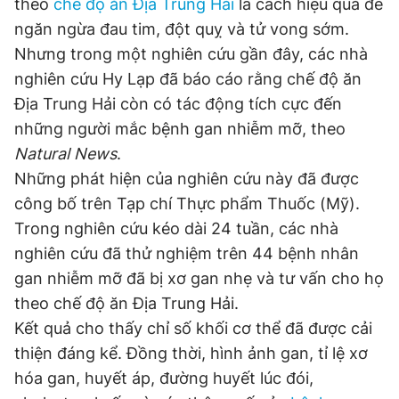
theo
chế độ ăn Địa Trung Hải
là cách hiệu quả để
ngăn ngừa đau tim, đột quỵ và tử vong sớm.
Nhưng trong một nghiên cứu gần đây, các nhà
Đọc Thanh Niên trên điện thoại
nghiên cứu Hy Lạp đã báo cáo rằng chế độ ăn
Địa Trung Hải còn có tác động tích cực đến
những người mắc bệnh gan nhiễm mỡ, theo
Natural News
.
Theo dõi báo trên
Những phát hiện của nghiên cứu này đã được
công bố trên Tạp chí Thực phẩm Thuốc (Mỹ).
Hotline
Liên hệ quảng cáo
Trong nghiên cứu kéo dài 24 tuần, các nhà
0906 645 777
0908 780 404
nghiên cứu đã thử nghiệm trên 44 bệnh nhân
gan nhiễm mỡ đã bị xơ gan nhẹ và tư vấn cho họ
Đặt báo
Quảng cáo
RSS
Tòa soạn
Chính sách bảo
theo chế độ ăn Địa Trung Hải.
Tổng biên tập: Nguyễn Ngọc Toàn
Kết quả cho thấy chỉ số khối cơ thể đã được cải
Phó tổng biên tập thường trực: Hải Thành
thiện đáng kể. Đồng thời, hình ảnh gan, tỉ lệ xơ
Phó tổng biên tập: Lâm Hiếu Dũng
Phó tổng biên tập: Trần Việt Hưng
hóa gan, huyết áp, đường huyết lúc đói,
Tổng thư ký tòa soạn: Đức Trung