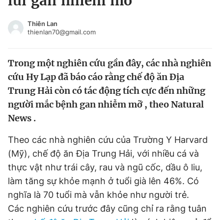
lùi gan nhiễm mỡ
Chuyên mục khác
Tin đã xem
Thiên Lan
thienlan70@gmail.com
Chào ngày mới
Tin 24h
Đăng xuất
Trong một nghiên cứu gần đây, các nhà nghiên
Tin thị trường
Tin 360
cứu Hy Lạp đã báo cáo rằng chế độ ăn Địa
Trung Hải còn có tác động tích cực đến những
Video
Magazine
người mắc bệnh gan nhiễm mỡ , theo Natural
News .
Sản phẩm khác
Theo các nhà nghiên cứu của Trường Y Harvard
Tiện ích
Bạn cần biết
(Mỹ), chế độ ăn Địa Trung Hải, với nhiều cá và
thực vật như trái cây, rau và ngũ cốc, dầu ô liu,
Thông tin tòa soạn
Liên hệ quảng cáo
làm tăng sự khỏe mạnh ở tuổi già lên 46%. Có
nghĩa là 70 tuổi mà vẫn khỏe như người trẻ.
Các nghiên cứu trước đây cũng chỉ ra rằng tuân