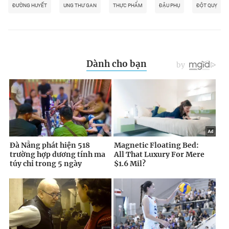
ĐƯỜNG HUYẾT
UNG THƯ GAN
THỰC PHẨM
ĐẬU PHỤ
ĐỘT QUỴ