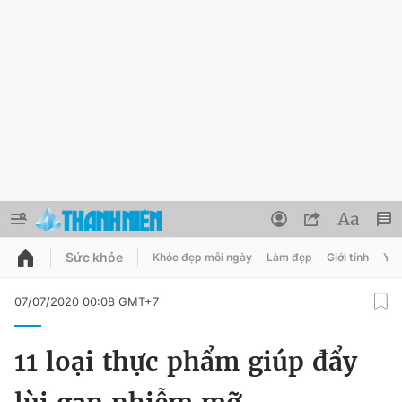
Sức khỏe
Khỏe đẹp mỗi ngày
Làm đẹp
Giới tính
Y t
QUẢNG CÁO
ĐẶT BÁO
07/07/2020 00:08 GMT+7
Thông tin tài khoản
11 loại thực phẩm giúp đẩy
Đổi mật khẩu
Chuyên mục
Tin đã lưu